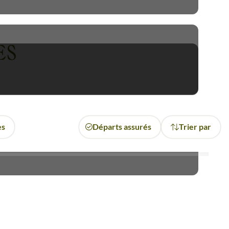
igarrés des Mariachis. Ourlé
ES
es
Départs assurés
Trier par