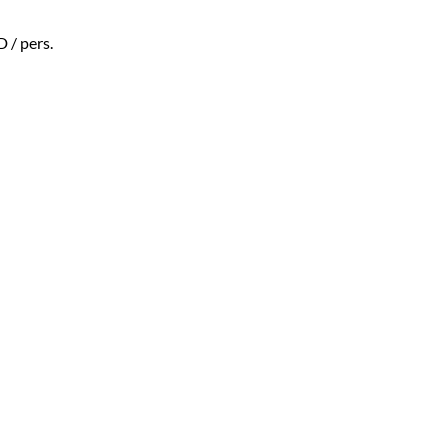
D
/ pers.