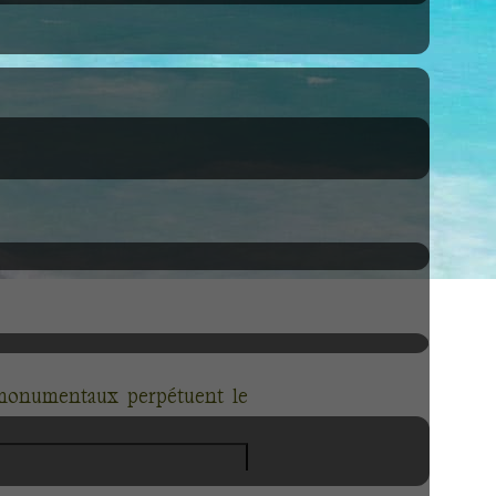
 monumentaux perpétuent le
ocre ou brique, rivalisent de