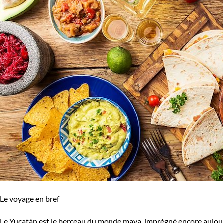
Le voyage en bref
Le Yucatán est le berceau du monde maya, imprégné encore aujourd'h