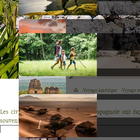
Voyage Amérique
Voyage a
Les civilisations précolombienne et espagnole ont fa
souvenir des
cultures maya et aztèque
.
Les églises baroques se caractérisent par la surabondance 