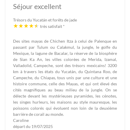
Séjour excellent
Trésors du Yucatán et forêts de jade
très satisfait
*
Des sites mayas de Chichen Itza à celui de Palenque en
passant par Tulum ou Calakmul, la jungle, le golfe du
Mexique, la lagune de Bacalar, la réserve de la biosphère
de Sian Ka An, les villes colorées de Merida, Izamal,
Valladolid, Campeche, sont des trésors mexicains! 3200
km à travers les états du Yucatán, du Quintana Roo, de
Campeche, du Chiapas, tous unis par une culture et une
histoire commune, celle des Mayas, et qui ont élevé des
cités magnifiques au beau milieu de la jungle. On se
délecte devant les mystérieuses pyramides, les cénotes,
les singes hurleurs, les maisons au style mauresque, les
poissons colorés qui évoluent non loin de la deuxième
barrière de corail au monde.
Caroline
départ du
19/07/2025