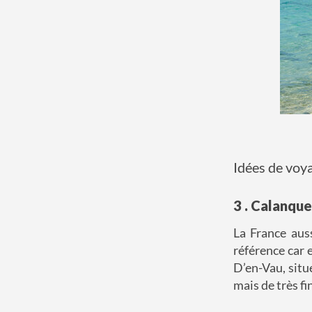
Idées de voy
3 . Calanqu
La France auss
référence car 
D’en-Vau, situ
mais de très fi