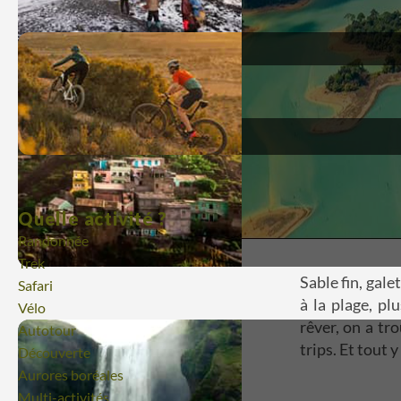
Quelle activité ?
Randonnée
Trek
Sable fin, gal
Safari
à la plage, p
Vélo
rêver, on a tr
Autotour
trips. Et tout
Découverte
Aurores boréales
Multi-activités