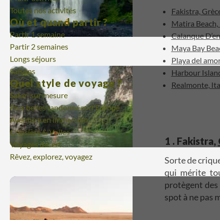
Toutes nos activités
Fakistra, Grèc
Où et quand partir ?
Matira Beach,
Partir 1 semaine
Calanque D’en
Partir 2 semaines
Maya Bay Beac
Longs séjours
Playa del amo
Saisons
Harbour Islan
Quel style de voyage ?
Realmonte, Ita
Safari sur mesure
Plus belles randonnées d'Europe
Aventure en immersion
Croisière & Voiles
1 . Fakistra,
Voyages désert
Rêvez, explorez, voyagez
Sorte de crique
qui mérite to
protègent des 
spot à ne pas 