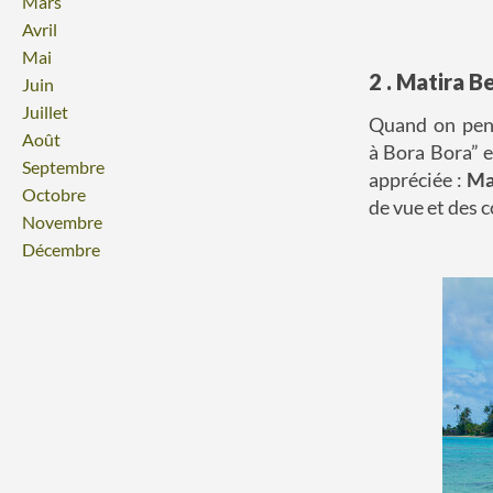
Mars
Avril
Mai
2 . Matira B
Juin
Juillet
Quand on pens
Août
à Bora Bora” 
Septembre
appréciée :
Ma
Octobre
de vue et des c
Novembre
Décembre