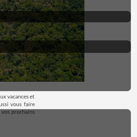
aux vacances et
ssi vous faire
r vos prochains