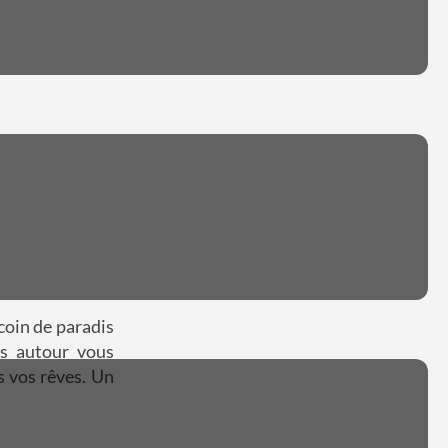
 coin de paradis
es autour vous
s vos rêves. Un