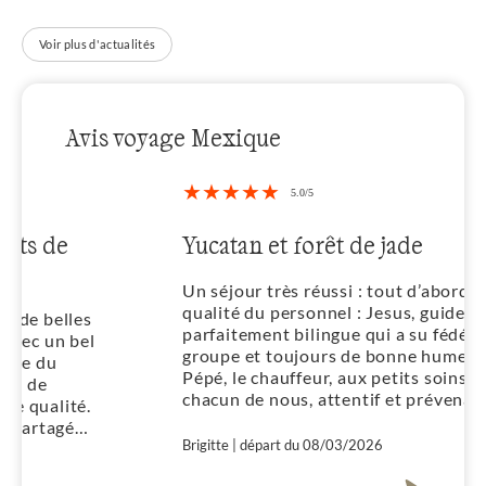
Voir plus d'actualités
Avis voyage Mexique
Yucatan et forêt de jade
Un séjour très réussi : tout d’abord, la
qualité du personnel : Jesus, guide
parfaitement bilingue qui a su fédérer le
groupe et toujours de bonne humeur.
Pépé, le chauffeur, aux petits soins avec
chacun de nous, attentif et prévenant.
Ensuite les logements, très bien situés et
tout à fait agréables, nourriture
Brigitte | départ du 08/03/2026
délicieuse ! Tout était parfait une très
belle destination qui allie sites et