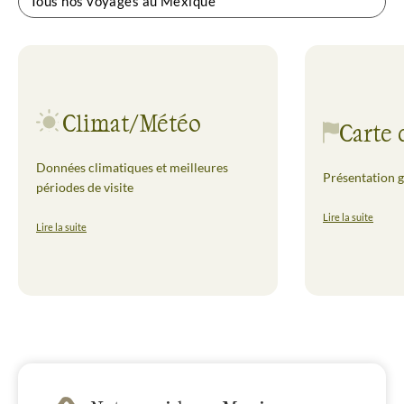
Tous nos voyages au Mexique
Climat/Météo
Carte 
Données climatiques et meilleures
Présentation g
périodes de visite
Lire la suite
Lire la suite