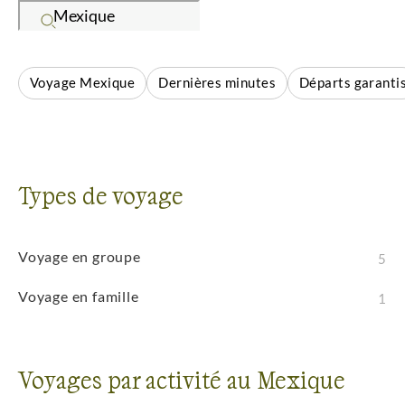
environnements variés. Que vous pratiquiez la
randonnée, l'observation de la faune, les sports
nautiques ou l'exploration, cette destination vous
Voyage Mexique
Dernières minutes
Départs garanti
promet des aventures dans des décors grandioses.
Les espaces préservés, la faune abondante et les
paysages spectaculaires facilitent la découverte de
ces environnements remarquables.
Types de voyage
Voyage en groupe
5
Voyage en famille
1
Voyages par activité au Mexique