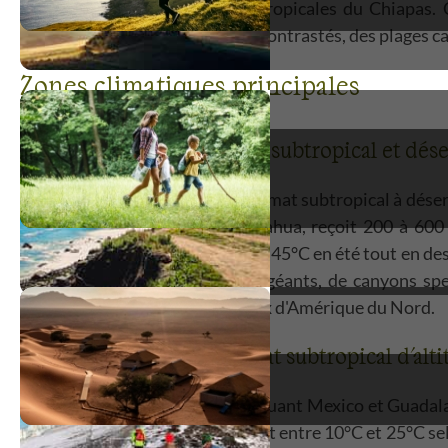
déserts de Sonora aux forêts tropicales du Chiapas.
découvrir des environnements contrastés, des plages ca
Zones climatiques principales
Nord du Mexique - Climat subtropical et dés
Le nord mexicain présente un climat subtropical à désert
déserts de Sonora et de Chihuahua, reçoit 200 à 600 m
températures peuvent dépasser 45°C en été tout en desc
révèle des paysages de cactus géants, de canyons sp
désertiques parmi les plus beaux d'Amérique du Nord.
Centre du Mexique - Climat subtropical d'alti
Le plateau central mexicain, incluant Mexico et Guadal
températures agréables oscillant entre 10°C et 25°C selo