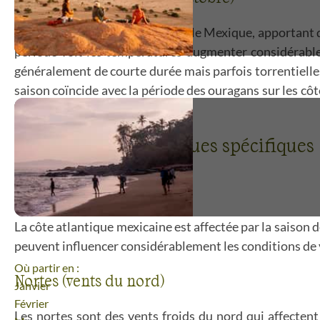
La saison des pluies transforme le Mexique, apportant d
période voit les températures augmenter considérable
généralement de courte durée mais parfois torrentielles
saison coïncide avec la période des ouragans sur les cô
authentiques.
Phénomènes climatiques spécifiques
Saison des ouragans
La côte atlantique mexicaine est affectée par la saiso
peuvent influencer considérablement les conditions de 
Où partir en :
Nortes (vents du nord)
Janvier
Février
Les nortes sont des vents froids du nord qui affecte