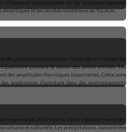
ion d'aventure incomparable où les voyageurs peuvent
s désertiques et les cenotes mystérieux du Yucatán.
t des précipitations limitées. Cette région, incluant les
ncipalement pendant la saison des pluies estivale. Les
réant des amplitudes thermiques importantes. Cette zone
t des expériences d'aventure dans des environnements
itude moyenne de 2000 mètres. Cette région présente des
on urbaine et culturelle. Les précipitations, concentrées