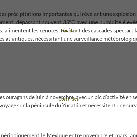
es précipitations importantes qui révèlent une explosion 
ment, dépassant souvent 35°C avec une humidité élevée, c
, alimentent les cenotes, révèlent des cascades spectacul
Voyage
Namibie
tes atlantiques, nécessitant une surveillance météorologiq
n des ouragans de juin à novembre, avec un pic d'activité 
Voyage
Costa Rica
voyage sur la péninsule du Yucatán et nécessitent une surv
nt périodiquement le Mexique entre novembre et mars, a