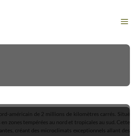
rd-américain de 2 millions de kilomètres carrés. Situé
ys en zones tempérées au nord et tropicales au sud. Cette
tantes, créant des microclimats exceptionnels allant des