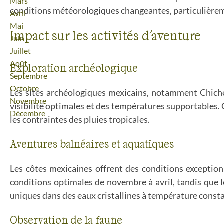
Mars
conditions météorologiques changeantes, particulièreme
Avril
Mai
Impact sur les activités d'aventure
Juin
Juillet
Août
Exploration archéologique
Septembre
Octobre
Les sites archéologiques mexicains, notamment Chiche
Novembre
visibilité optimales et des températures supportables.
Décembre
les contraintes des pluies tropicales.
Aventures balnéaires et aquatiques
Les côtes mexicaines offrent des conditions exceptionn
conditions optimales de novembre à avril, tandis que 
uniques dans des eaux cristallines à température const
Observation de la faune