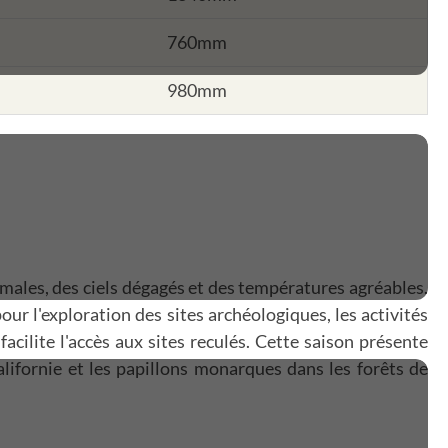
760mm
980mm
imales, des ciels dégagés et des températures agréables.
our l'exploration des sites archéologiques, les activités
facilite l'accès aux sites reculés. Cette saison présente
lifornie et les papillons monarques dans les forêts de