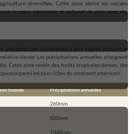
riculture diversifiée. Cette zone abrite les volcans
uvrir le cœur historique et culturel du pays avec des
s précipitations abondantes. Cette région, incluant le
elative élevée. Les précipitations annuelles atteignent
le. Cette zone révèle des forêts tropicales denses, des
opicaux parmi les plus riches du continent américain.
ison humide
Précipitations annuelles
260mm
820mm
1340mm