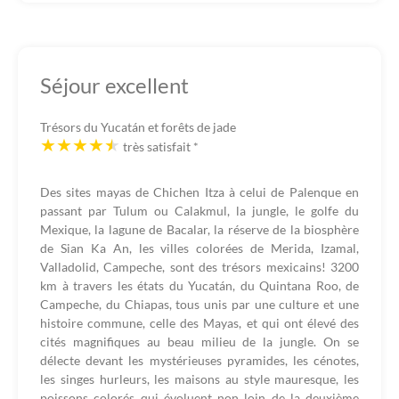
Séjour excellent
Trésors du Yucatán et forêts de jade
très satisfait
*
Des sites mayas de Chichen Itza à celui de Palenque en
passant par Tulum ou Calakmul, la jungle, le golfe du
Mexique, la lagune de Bacalar, la réserve de la biosphère
de Sian Ka An, les villes colorées de Merida, Izamal,
Valladolid, Campeche, sont des trésors mexicains! 3200
km à travers les états du Yucatán, du Quintana Roo, de
Campeche, du Chiapas, tous unis par une culture et une
histoire commune, celle des Mayas, et qui ont élevé des
cités magnifiques au beau milieu de la jungle. On se
délecte devant les mystérieuses pyramides, les cénotes,
les singes hurleurs, les maisons au style mauresque, les
poissons colorés qui évoluent non loin de la deuxième