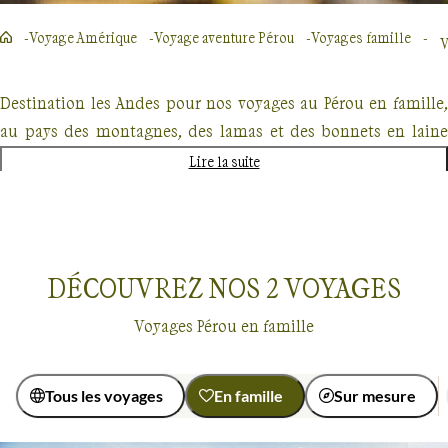
Voyage Amérique
Voyage aventure Pérou
Voyages famille
V
Destination les Andes pour nos voyages au Pérou en famille,
au pays des montagnes, des lamas et des bonnets en laine
d'alpaga !
Lire la suite
C'est un pays emblématique de l'Amérique latine, conservant
encore toutes ses traditions et gardien d'un patrimoine
culturel et naturel très riche, que vous allez découvrir. De
DÉCOUVREZ NOS
2
VOYAGES
Cusco au mythique site du Machu Picchu dans la vallée
Sacrée
, vous pénétrerez quelques sanctuaires de l'ancienne
Voyages Pérou en famille
civilisation inca. Les temples du Soleil seront devant vos pas,
avec pour spectateurs quelques alpagas.
Tous les voyages
En famille
Sur mesure
De multiples activités,
VTT vers Maras
, en
rafting vers
Voyages en famille
Pérou