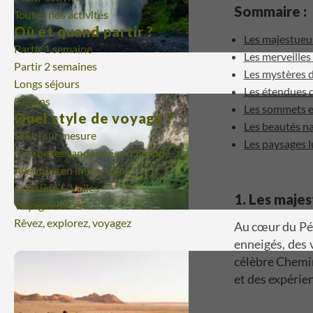
Sommaire :
Toutes nos activités
Où et quand partir ?
Les majestueu
Partir 1 semaine
Les merveilles 
Partir 2 semaines
Les mystères 
Longs séjours
Les étendues 
Saisons
Les sommets en
Quel style de voyage ?
Les beautés nat
Safari sur mesure
Les paysages l
Plus belles randonnées d'Europe
Aventure en immersion
Croisière & Voiles
1. Les maje
Voyages désert
Rêvez, explorez, voyagez
Au cœur du Pé
enneigés, des 
célèbre Chemin
et des expérie