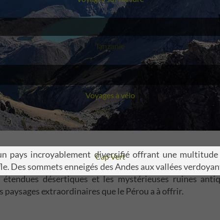
Voyage
Tanzanie
Voyages à vélo
un pays incroyablement diversifié offrant une multitude
Voyage
Cap Vert
fle. Des sommets enneigés des Andes aux vallées verdoyan
s étendues désertiques et les mystérieuses ruines antiq
 paysages extraordinaires que le Pérou a à offrir.