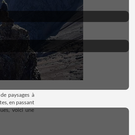
 de paysages à
tes, en passant
ues, voici une