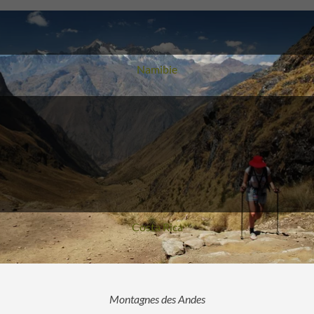
Voyage
Namibie
Voyage
Costa Rica
Montagnes des Andes