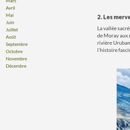
Mars
Avril
Mai
2. Les merve
Juin
La vallée sacré
Juillet
de Moray aux r
Août
rivière Urubam
Septembre
l'histoire fasci
Octobre
Novembre
Décembre