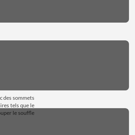
ec des sommets
res tels que le
uper le souffle