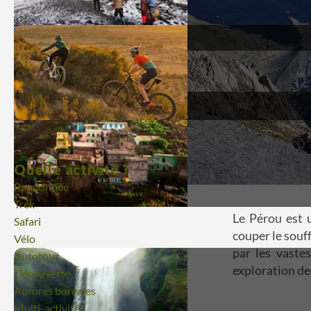
Quelle activité ?
Randonnée
Trek
Le Pérou est 
Safari
couper le souf
Vélo
par les vaste
Autotour
exploration des
Découverte
Aurores boréales
Multi-activités