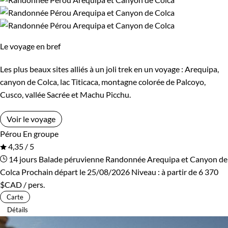
Bivouac, sous tente
Refuge, gîte, dortoir
Standard
Le voyage en bref
Environnement
Les plus beaux sites alliés à un joli trek en un voyage : Arequipa,
canyon de Colca, lac Titicaca, montagne colorée de Palcoyo,
Forêts, collines, rivières et lacs
Montagne
Cusco, vallée Sacrée et Machu Picchu.
Patrimoine et Nature
Voir le voyage
Pérou
En groupe
4,35 / 5
14 jours
Balade péruvienne
Randonnée Arequipa et Canyon de
Colca
Prochain départ le 25/08/2026
Niveau :
à partir de
6 370
$CAD
/ pers.
Carte
Détails