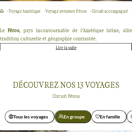
Voyage Amérique
Voyage aventure Pérou
Circuit accompagné
Le
Pérou
, pays incontournable de l’Amérique latine, alli
tradition culturelle et géographie contrastée.
Lire la suite
Nos treks Pérou sont faits de découvertes archéologiques,
comme celle de l'extraordinaire
citadelle inca du Mach
Picchu
, et d'approche culturelle , avec un voyage
d'exception, dédié à la construction du
dernier pon
DÉCOUVREZ NOS
13
VOYAGES
traditionnel
, aux méthodes inchangées depuis pus de 500
ans, et à la fête religieuse d'
Inti Raymi
, célébrant la nouvell
Circuit Pérou
année et le dieu Soleil.
De l'Amazonie aux dunes du désert côtier bordant le
Tous les voyages
En groupe
En famille
Pacifique, nos circuits Pérou vous font survoler les lignes
Voyages en groupe
Pérou