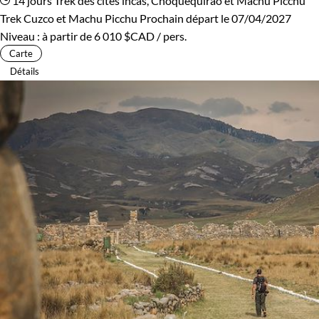
14 jours
Trek des cités incas, Choquequirao et Machu Picchu
Trek Cuzco et Machu Picchu
Prochain départ le 07/04/2027
Niveau :
à partir de
6 010 $CAD
/ pers.
Carte
Détails