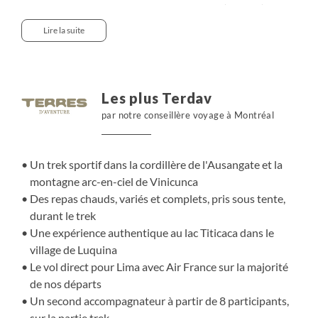
l'énorme massif composé du Pico Tres (6093m) et du
Chumpe (6106m). Au bout, le site de Vinicunca et son
Lire la suite
arc-en-ciel de roches colorées apparaissent, comme une
récompense à tous nos efforts. Afin de nous acclimater
au mieux avant ce superbe trek, nous visitons des sites
incas : le Machu Picchu bien sûr, mais pas que ! Nous
Les plus Terdav
terminons ce superbe voyage par la découverte du lac
par notre conseillère voyage à Montréal
Titicaca, en logeant chez l'habitant, afin de favoriser les
rencontres et le partage qui font le sel d'un voyage.
Un trek sportif dans la cordillère de l'Ausangate et la
montagne arc-en-ciel de Vinicunca
Des repas chauds, variés et complets, pris sous tente,
durant le trek
Une expérience authentique au lac Titicaca dans le
village de Luquina
Le vol direct pour Lima avec Air France sur la majorité
de nos départs
Un second accompagnateur à partir de 8 participants,
sur la partie trek