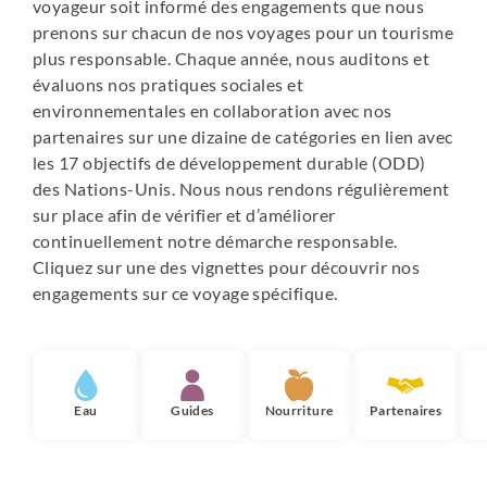
voyageur soit informé des engagements que nous
prenons sur chacun de nos voyages pour un tourisme
A Luquina, le logement chez l'habitant s'apparente à une
plus responsable. Chaque année, nous auditons et
maison d'hôtes ou une auberge simple. Soutenue par
évaluons nos pratiques sociales et
une ONG, la communauté de Luquina a su développer :
environnementales en collaboration avec nos
• des chambres simples mais propres, chaleureuses et
partenaires sur une dizaine de catégories en lien avec
soigneusement décorées
les 17 objectifs de développement durable (ODD)
• chacun aura un matelas, plusieurs couvertures et un
des Nations-Unis. Nous nous rendons régulièrement
oreiller
sur place afin de vérifier et d’améliorer
• salle de bains privée (pas forcément d'eau chaude ;
continuellement notre démarche responsable.
vous pouvez demander une petite bassine d'eau chaude
Cliquez sur une des vignettes pour découvrir nos
pour la toilette).
engagements sur ce voyage spécifique.
Il n'y a pas de chauffage et les portes ne ferment pas
toujours à clé.
Les nuits sous tente : pour chaque campement, nous
veillons à ce que vous ayez le plus de confort possible
Eau
Guides
Nourriture
Partenaires
pour pouvoir vous reposer après votre journée de
marche. Cette logistique mise en place par le cuisinier et
le(s) muletier(s) comprend :