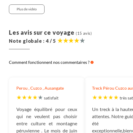
Miraflores
- Cusco - Hôtel Ruinas, Royal Inka ou Xima
Plus de vidéo
- Aguas Calientes - Hatun Inti ou Terrazas de Luna
- Trek de l'Ausangate - nuits sous tente
- Puno - Hôtel Qelqatani ou Hôtel El Casona
Les avis sur ce voyage
(15 avis)
- Luquina - nuits chez l'habitant, semblable à une maison
Note globale : 4 / 5
d'hôtes
Comment fonctionnent nos commentaires ?
Perou , Cuzco , Ausangate
Treck Pérou Cuzco au
satisfait
très sat
Voyage équilibré pour ceux
Un treck à la haut
qui ne veulent pas choisir
attentes. Notre gui
entre culture et montagne
été
péruvienne . Le mois de juin
exceptionnelle,bienv