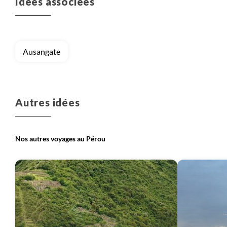
Idées associées
Voyage
Cuzco et Machu Picchu
Voyage
Lac Titicaca
Ausangate
Autres idées
Nos autres voyages au Pérou