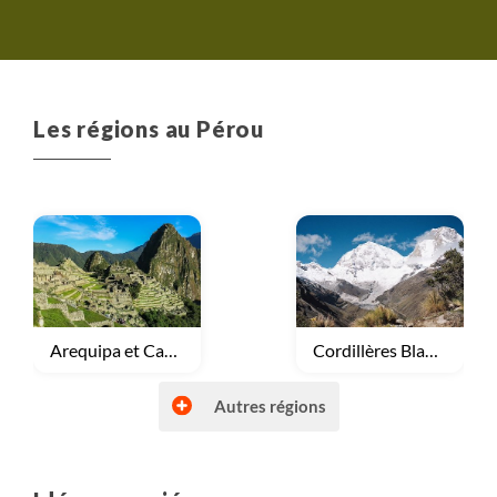
Les régions au Pérou
Voyage
Arequipa et Canyon de Colca
Voyage
Cordillères Blanche
Autres régions