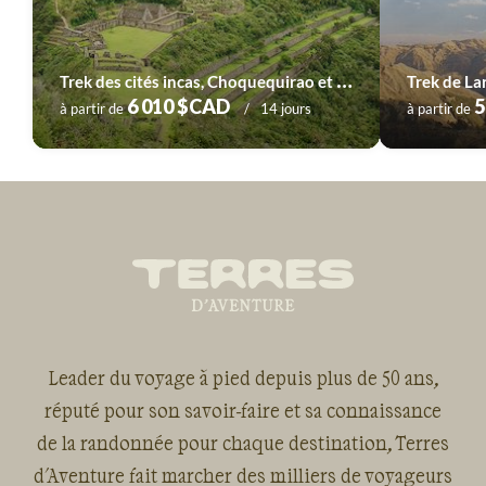
T
rek des cités incas, Choquequirao et Machu Picchu
6 010 $CAD
5
à partir de
14 jours
à partir de
Leader du voyage à pied depuis plus de 50 ans,
réputé pour son savoir-faire et sa connaissance
de la randonnée pour chaque destination, Terres
d'Aventure fait marcher des milliers de voyageurs