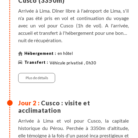
Cusco (3350m)
Arrivée à Lima. Dîner libre à l'aéroport de Lima, s'il
n'a pas été pris en vol et continuation du voyage
avec un vol pour Cusco (1h de vol). A l'arrivée,
accueil et transfert à l'hébergement pour une bonne
nuit de récupération.
en hôtel
Notes :
- le vol Lima-Cusco est non accompagné
Véhicule privatisé , 0h30
- selon les disponibilités des vols au moment de la
réservation, il est possible de passer une nuit à Lima
Plus de détails
et de prendre un vol pour Cusco le lendemain matin.
Cusco : visite et
acclimatation
Arrivée à Lima et vol pour Cusco, la capitale
historique du Pérou. Perchée à 3350m d'altitude,
elle témoigne à la fois d'un passé inca prestigieux et