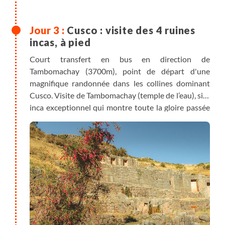
Cusco : visite des 4 ruines
incas, à pied
Court transfert en bus en direction de
Tambomachay (3700m), point de départ d'une
magnifique randonnée dans les collines dominant
Cusco. Visite de Tambomachay (temple de l’eau), site
inca exceptionnel qui montre toute la gloire passée
de cette civilisation précolombienne. Nous
traversons ensuite Puca Pucara, ancien fort qui
gardait l'entrée de la capitale. La balade se poursuit
ensuite jusqu’à Qenqo, un sanctuaire aux nombreux
autels de sacrifices de lamas et d’alpagas, avant de
finir la journée par la visite de Sacsayhuaman,
citadelle inca célèbre pour ses blocs cyclopéens.
Retour à Cusco à pied afin de parfaire notre
acclimatation, et dîner libre dans la ville.