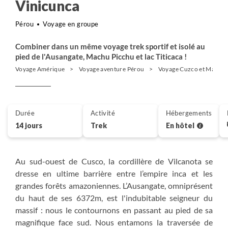
Vinicunca
Pérou
Voyage en groupe
Combiner dans un même voyage trek sportif et isolé au
pied de l'Ausangate, Machu Picchu et lac Titicaca !
Voyage Amérique
Voyage aventure Pérou
Voyage Cuzco et Machu 
Durée
Activité
Hébergements
14 jours
Trek
En hôtel
Au sud-ouest de Cusco, la cordillère de Vilcanota se
dresse en ultime barrière entre l’empire inca et les
grandes forêts amazoniennes. L’Ausangate, omniprésent
du haut de ses 6372m, est l'indubitable seigneur du
massif : nous le contournons en passant au pied de sa
magnifique face sud. Nous entamons la traversée de