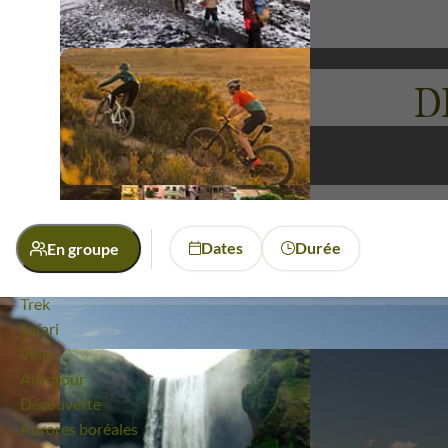
reconnecter avec l'essence même du voyage d'aventure, o
Titicaca, nous tissons des liens inoubliables avec les 
Préparez-vous à vivre une aventure où chaque jour révèl
D
plus captivantes du Pérou.
Voyages
Ausangate
Dates
Durée
En groupe
Quelle activité ?
Randonnée
Trek
Safari
Vélo
Autotour
Découverte
Aurores boréales