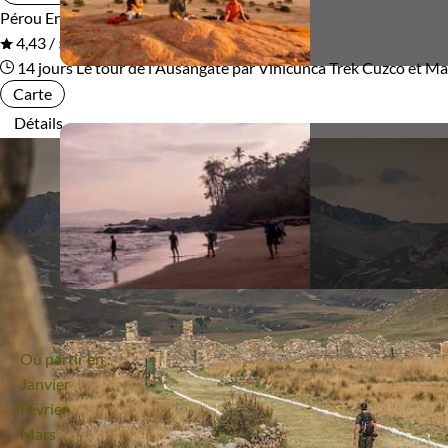
Pérou
En groupe
4,43 / 5
14 jours
Le tour de l'Ausangate par Vinicunca
Trek Cuzco et Ma
Carte
Détails
Où partir en :
Janvier
Février
Mars