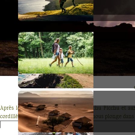
Après les émerveillements face au Machu Picchu et aux 
cordillère de Vilcanota. Ici, chaque pas nous plonge dan
ciel andin. Cette région, moins foulée par le grand pub
scintillants et ses terrains variés, défiant les randonneu