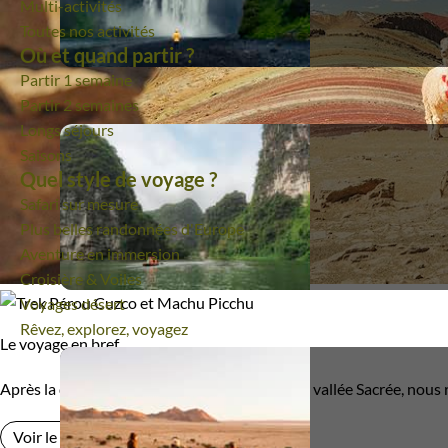
Multi-activités
Toutes nos activités
Où et quand partir ?
Partir 1 semaine
Partir 2 semaines
Longs séjours
Saisons
Quel style de voyage ?
Safari sur mesure
Plus belles randonnées d'Europe
Aventure en immersion
Croisière & Voiles
Voyages désert
Rêvez, explorez, voyagez
Le voyage en bref
Après la découverte du Machu Picchu et de la vallée Sacrée, nous r
Voir le voyage