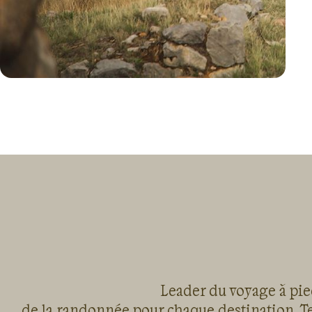
VOYAGE
PÉROU
Leader du voyage à pied
de la randonnée pour chaque destination, Te