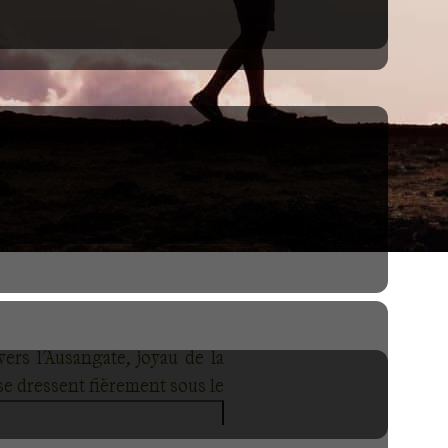
ers l'Ausangate, joyau de la
se dressent fièrement sous le
ée, avec ses lacs d'altitude
angate est une invitation à se