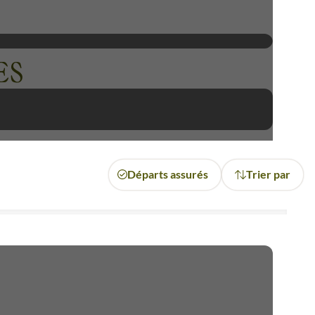
ioses. En chemin vers le lac
mension culturelle profonde.
u cœur d'une des régions les
ES
Départs assurés
Trier par