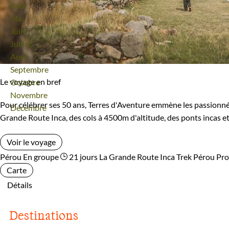
Avril
Mai
Juin
Juillet
Août
Septembre
Le voyage en bref
Octobre
Novembre
Pour célébrer ses 50 ans, Terres d'Aventure emmène les passionnés 
Décembre
Grande Route Inca, des cols à 4500m d'altitude, des ponts incas et
Voir le voyage
Pérou
En groupe
21 jours
La Grande Route Inca
Trek Pérou
Pro
Carte
Détails
Destinations