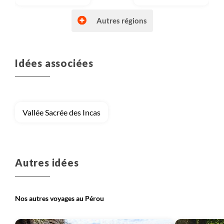
Autres régions
Idées associées
Voyage
Cuzco et Machu Picchu
Voyage
Lac Titicaca
Vallée Sacrée des Incas
Autres idées
Nos autres voyages au Pérou