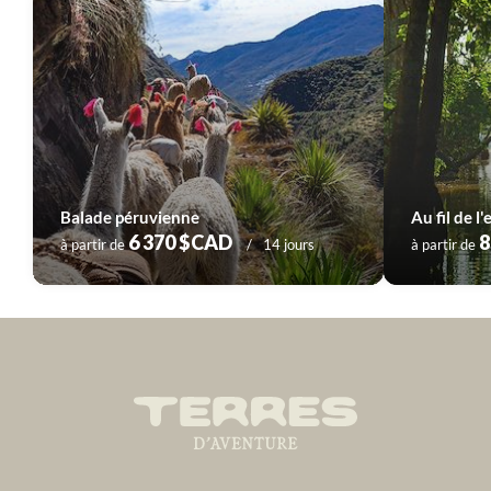
Balade péruvienne
Au fil de l
6 370 $CAD
8
à partir de
14 jours
à partir de