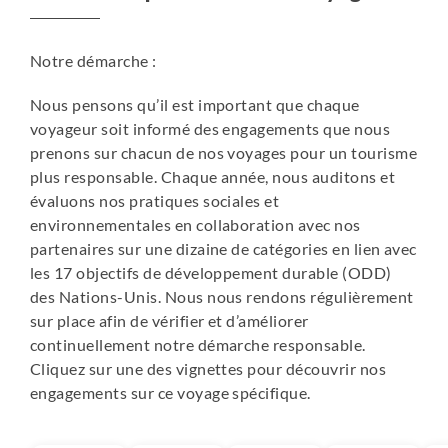
• développer l'économie circulaire et rendre les voyages
plus écologiques (on consomme les produits cultivés par
Notre démarche :
les familles)
• varier les revenus des familles qui vivent simplement
Nous pensons qu’il est important que chaque
de leurs récoltes
voyageur soit informé des engagements que nous
• favoriser le travail des femmes des communautés
prenons sur chacun de nos voyages pour un tourisme
• mieux comprendre comment vit la population andine,
plus responsable. Chaque année, nous auditons et
leurs traditions, leur connexion à la "pachamama"
évaluons nos pratiques sociales et
• partager, si on le souhaite, certaines activités avec les
environnementales en collaboration avec nos
familles et créer de riches échanges.
partenaires sur une dizaine de catégories en lien avec
les 17 objectifs de développement durable (ODD)
Vous serez parfois logés chez une même famille, parfois
des Nations-Unis. Nous nous rendons régulièrement
répartis dans plusieurs maisons. Les maisons sont toutes
sur place afin de vérifier et d’améliorer
différentes mais elles ont certains points communs :
continuellement notre démarche responsable.
• les chambres sont simples mais propres
Cliquez sur une des vignettes pour découvrir nos
• chacun aura un matelas, plusieurs couvertures et un
engagements sur ce voyage spécifique.
oreiller
• WC et lavabos partagés mais non mixtes, à l'extérieur
de la chambre