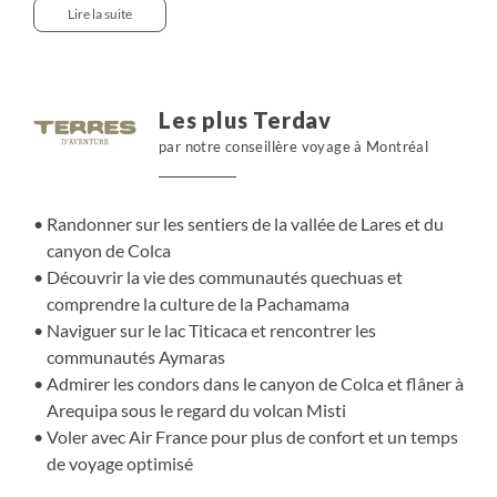
accompagnés de nos lamas, la Pachamama en toile de
Lire la suite
fond et le sentiment d’être au cœur des Andes vivantes.
Chaque étape est l’occasion de partager des moments de
vie avec nos hôtes, comprendre leur lien avec la terre et
apprécier leur hospitalité simple. Nous nous régalons de
Les plus Terdav
produits issus d'une agriculture biologique nourrie de
par notre conseillère voyage à Montréal
rituels andins. Puis, cap sur le lac Titicaca, miroir
d’altitude et cœur battant des traditions Aymaras. Plus
loin, le canyon de Colca dévoile ses falaises vertigineuses
Randonner sur les sentiers de la vallée de Lares et du
: nous y randonnons trois jours, sous le vol des condors.
canyon de Colca
Enfin, Arequipa, la “ville blanche”, nous enveloppe dans
Découvrir la vie des communautés quechuas et
sa lumière et sa douceur, entre volcans et héritage
comprendre la culture de la Pachamama
colonial.
Naviguer sur le lac Titicaca et rencontrer les
communautés Aymaras
Admirer les condors dans le canyon de Colca et flâner à
Arequipa sous le regard du volcan Misti
Voler avec Air France pour plus de confort et un temps
de voyage optimisé