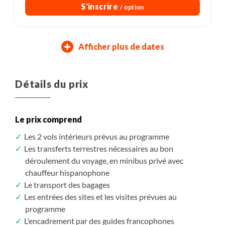
S'inscrire
/ option
Afficher plus de dates
04/09/2027
23/10/2027
08/08/2027
27/08/2027
23/09/2027
11/11/2027
Dimanche
Samedi
Samedi
Vendredi
Jeudi
Jeudi
Détails du prix
Dont 365 $CAD de droits d'entrée (sit
Dont 365 $CAD de droits d'entrée (sit
Dont 365 $CAD de droits d'entrée (sit
Assuré à partir de 4
Assuré à partir de 4
Assuré à partir de 4
7 970 $CAD
7 920 $CAD
7 420 $CAD
/ pers.
/ pers.
/ pers.
Le prix comprend
S'inscrire
S'inscrire
S'inscrire
/ option
/ option
/ option
Les 2 vols intérieurs prévus au programme
Les transferts terrestres nécessaires au bon
déroulement du voyage, en minibus privé avec
chauffeur hispanophone
Le transport des bagages
Les entrées des sites et les visites prévues au
programme
L'encadrement par des guides francophones