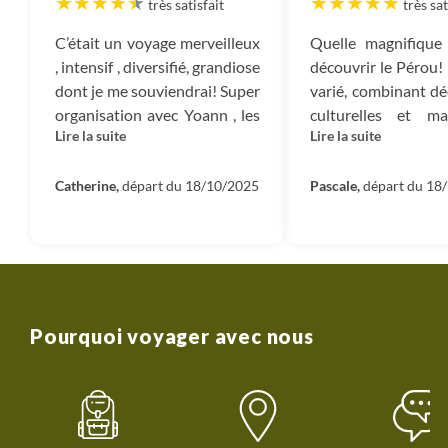
très satisfait
très sat
C’était un voyage merveilleux
Quelle magnifique
, intensif , diversifié, grandiose
découvrir le Pérou! 
dont je me souviendrai! Super
varié, combinant d
organisation avec Yoann , les
culturelles et m
Lire la suite
Lire la suite
autres guides, les chauffeurs ,
grand merci à Ivan 
les cuisiniers qui savaient
poétisé le canyon
nous concocter des plats
Catherine,
départ du 18/10/2025
avec sa flute de Pan
Pascale,
départ du 18
incroyables au milieu de nulle
équipes pendant le
part. Début un peu difficile
repas de roi grâce 
pour ma part avec « l’épreuve
Kenny, des mulet
« du Canyon de Colca : un
petits soins, et n
départ très matinal, un
Yoan qui nous 
dénivelé d’emblée assez
tellement sur la ci
Pourquoi voyager avec nous
costaud! Mais on y arrive!!!!
inca. Ce trek de
Arrivée au Machu Picchu
restera un souvenir
juste extraordinaire.
des paysages à c
L’immersion avec la
souffle de beauté,