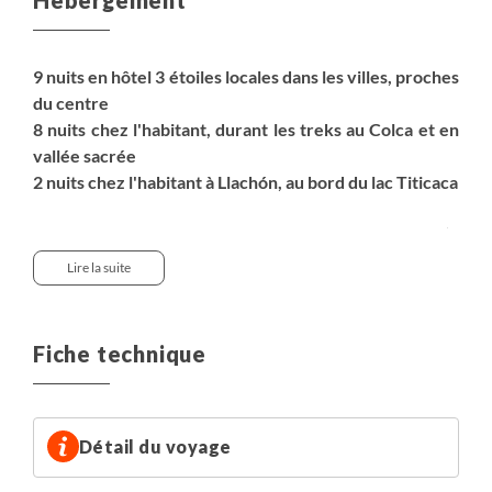
9 nuits en hôtel 3 étoiles locales dans les villes, proches
du centre
8 nuits chez l'habitant, durant les treks au Colca et en
vallée sacrée
2 nuits chez l'habitant à Llachón, au bord du lac Titicaca
Les réservations se font sur la base de chambre twin (2
lits individuels) ou double (un grand lit). Toute demande
Lire la suite
de chambre triple dépendra des disponibilités au
moment de votre réservation et pourra être aménagée
dans certains hébergements en une chambre
Fiche technique
twin/double + une chambre individuelle/twin partagée.
Les chambres triples peuvent parfois comporter deux lits
doubles.
Détail du voyage
Le supplément "chambre individuelle" vous permet de