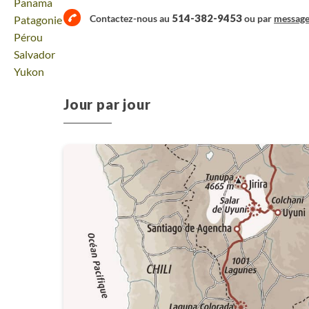
Voyage
Panama
514-382-9453
Contactez-nous au
ou par
messag
Voyage
Patagonie
Voyage
Pérou
Voyage
Salvador
Voyage
Yukon
Jour par jour