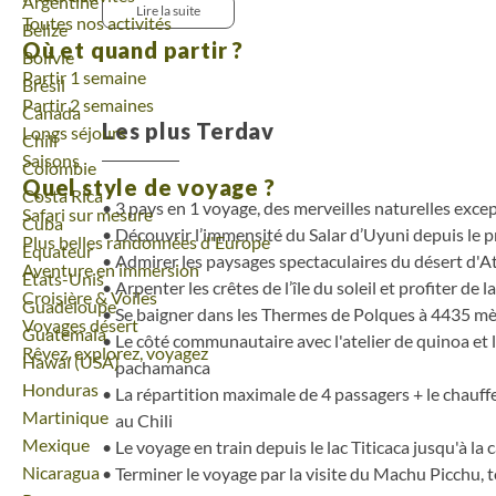
Voyage
Argentine
confondent, offrant une expérience visuelle presque
Lire la suite
Toutes nos activités
Voyage
Belize
dans l’effervescente La Paz, perchée à plus de 
Où et quand partir ?
rejoignons les rives du lac Titicaca. À Copacabana pu
Voyage
Bolivie
Partir 1 semaine
semble suspendu. Entre traditions vivantes, paysa
Voyage
Brésil
Partir 2 semaines
omniprésente, chaque instant est empreint de calme 
Voyage
Canada
Les plus Terdav
Longs séjours
Pérou ! Ce pays qui fascine encore aujourd'hui, 
Voyage
Chili
Saisons
gastronomie et ses montagnes parmi les plus belle
Voyage
Colombie
Quel style de voyage ?
du côté péruvien du lac, c'est en train que nous allon
Voyage
Costa Rica
3 pays en 1 voyage, des merveilles naturelles exce
Safari sur mesure
Cusco. Le voyage est une expérience magique, le 
Voyage
Cuba
Découvrir l’immensité du Salar d’Uyuni depuis le p
Plus belles randonnées d'Europe
nécessaire à l'admiration des paysages défilant sou
Voyage
Equateur
Admirer les paysages spectaculaires du désert d'
Aventure en immersion
qui nous berce presque alors que l'on serpente da
Voyage
Etats-Unis
Arpenter les crêtes de l’île du soleil et profiter de la
découvrons ruines incas, ruelles pavées et resta
Croisière & Voiles
Voyage
Guadeloupe
Se baigner dans les Thermes de Polques à 4435 mèt
visitons ensuite plusieurs sites de la vallée sacrée, 
Voyages désert
Voyage
Guatemala
Le côté communautaire avec l'atelier de quinoa et 
célèbre Machu Picchu !
Rêvez, explorez, voyagez
Voyage
Hawaï (USA)
pachamanca
Voyage
Honduras
La répartition maximale de 4 passagers + le chauff
Voyage
Martinique
au Chili
Voyage
Mexique
Le voyage en train depuis le lac Titicaca jusqu'à la 
Voyage
Nicaragua
Terminer le voyage par la visite du Machu Picchu,