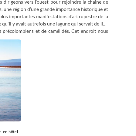
irigeons vers l’ouest pour rejoindre la chaîne de
 une région d’une grande importance historique et
 plus importantes manifestations d’art rupestre de la
u'il y avait autrefois une lagune qui servait de lieu
 précolombiens et de camélidés. Cet endroit nous
o. Ensuite, après avoir traversé la vallée de la
iel, nommée ainsi pour les différentes couleurs que la
s couleurs vertes, violettes, blanches et rouges
ir de contempler la beauté de la cordillère des Andes
 Algarrobo, Chañar et Tamarugo. Après avoir traversé
e Toconao, un village construit en pierre ponce de
er en bois d'adobe et de cactus construit en 1750 et
trée par les sœurs de la congrégation “Jesus Verbo y
s dans le secteur Soncor et le grand Salar d'Atacama,
tionale los Flamencos. Au lac Chaxa, nous apprécions
 les trois types de flamants roses qui vivent au Chili.
en hôtel