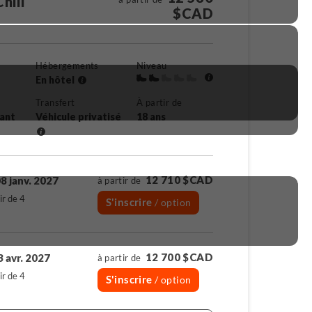
Chili
$CAD
Hébergements
Niveau
En hôtel
Transfert
À partir de
rant
Véhicule privatisé
18 ans
12 710 $CAD
8 janv. 2027
à partir de
ir de 4
S'inscrire
/ option
12 700 $CAD
3 avr. 2027
à partir de
ir de 4
S'inscrire
/ option