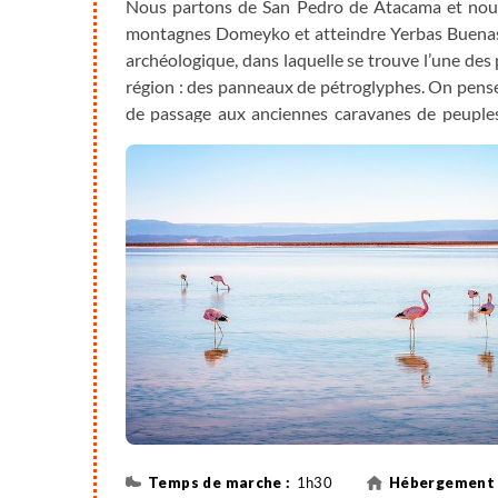
Nous partons de San Pedro de Atacama et nous d
montagnes Domeyko et atteindre Yerbas Buenas,
archéologique, dans laquelle se trouve l’une des
région : des panneaux de pétroglyphes. On pense q
de passage aux anciennes caravanes de peuples
transporte dans le passé autochtone Atacameñ
Matancilla, nous trouvons la vallée de l'arc-en-c
présence de minéraux donne aux montagnes. De
attirent notre attention. Nous avons tout le lois
et de ses pics volcaniques, ainsi que des arbres
le secteur de Tambillo, nous nous approchons d
Liparita. Nous visitons la place avec son cloch
l'église Saint Luc, construite en 1935, adminis
Victima”. En continuant vers le sud, nous entron
l'une des sept zones protégées de la réserve na
les différentes espèces d'oiseaux, parmi lesquelles
1h30