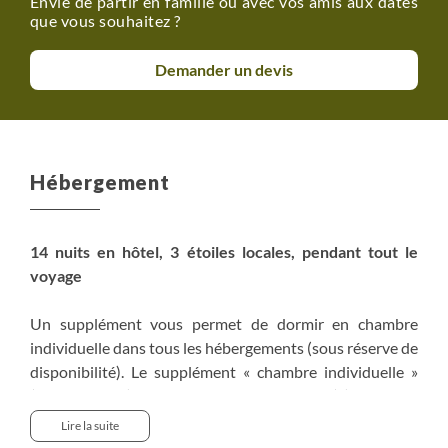
Envie de partir en famille ou avec vos amis aux dates
bon déroulement de votre voyage, la sécurité ou le
que vous souhaitez ?
respect des réglementations locales.
Demander un devis
Supplément chambre individuelle : nous consulter pour
prix et disponibilité.
Possibilité de louer du matériel de snorkeling sur place
Hébergement
14 nuits en hôtel, 3 étoiles locales, pendant tout le
voyage
Un supplément vous permet de dormir en chambre
individuelle dans tous les hébergements (sous réserve de
disponibilité). Le supplément « chambre individuelle »
(ou « simple ») vous permet de dormir seul(e), en toute
tranquillité : ce n’est ni un surclassement, ni la garantie
Lire la suite
d’avoir une chambre aussi spacieuse qu’une chambre