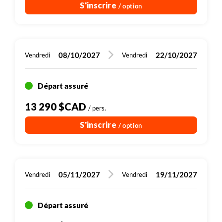
S'inscrire
/ option
En cas de mauvais temps pour le snorkeling,
l'accompagnateur pourra vous proposer une alternative
(balade, randonnée par exemple) et fera en fonction du
souhait de la majorité du groupe.
08/10/2027
22/10/2027
Vendredi
Vendredi
Départ assuré
13 290 $CAD
/ pers.
S'inscrire
/ option
05/11/2027
19/11/2027
Vendredi
Vendredi
Départ assuré