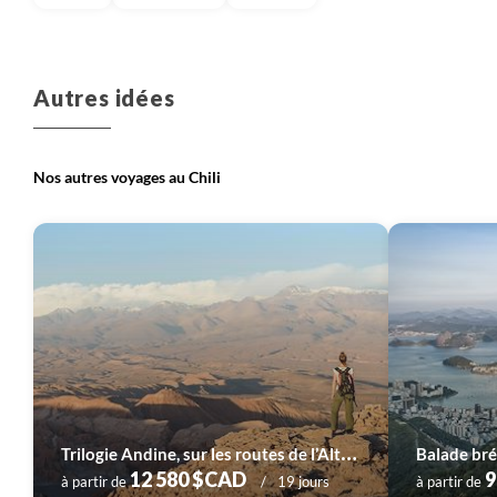
Autres idées
Nos autres voyages au Chili
T
rilogie Andine, sur les routes de l’Altiplano
Balade bré
12 580 $CAD
9
à partir de
19 jours
à partir de