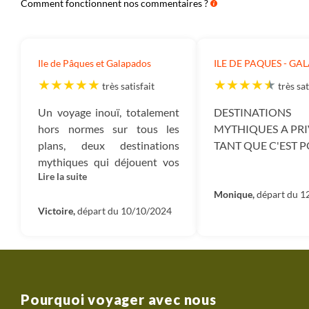
Comment fonctionnent nos commentaires ?
Ile de Pâques et Galapados
ILE DE PAQUES - G
très satisfait
très sat
Un voyage inouï, totalement
DESTINATIONS
hors normes sur tous les
MYTHIQUES A PRI
plans, deux destinations
TANT QUE C'EST P
mythiques qui déjouent vos
Lire la suite
projections et vous
propulsent ailleurs. Deux
Monique,
départ du 1
destinations devenues
Victoire,
départ du 10/10/2024
compliquées à gérer en
faisant du tourisme seul
depuis le covid : et c'est la
grande force de ce voyage, en
aplanir toutes les galères
Pourquoi voyager avec nous