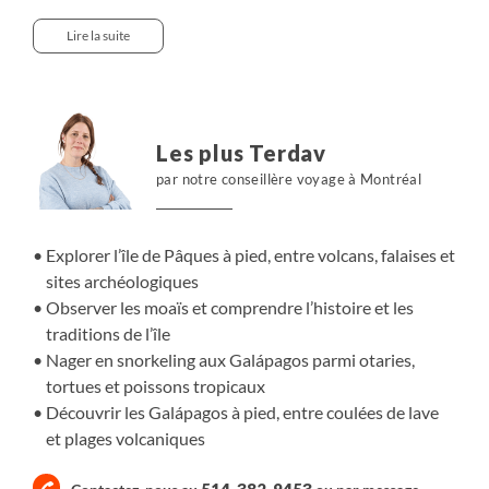
falaises et les plages où se dressent les moaïs, témoins
d’une civilisation ancienne. Chaque site révèle une
Lire la suite
nouvelle facette de l’île et de ses traditions. Plus au nord,
les Galápagos offrent un tout autre décor. Entre coulées
de lave et eaux limpides, nous observons tortues
géantes, otaries, manchots et oiseaux marins. À pied et
Les plus Terdav
dans l’eau, nous découvrons un archipel vivant, façonné
par notre conseillère voyage à Montréal
par les forces naturelles.
Explorer l’île de Pâques à pied, entre volcans, falaises et
sites archéologiques
Observer les moaïs et comprendre l’histoire et les
traditions de l’île
Nager en snorkeling aux Galápagos parmi otaries,
tortues et poissons tropicaux
Découvrir les Galápagos à pied, entre coulées de lave
et plages volcaniques