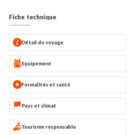
double. Il est possible que les hôtels réservent leurs plus
petites chambres aux occupations individuelles.
Fiche technique
Voici la liste de nos hébergements (ou similaires,
pouvant changer selon la disponibilité au moment de
votre réservation) :
Détail du voyage
Santiago : Hôtel Rugendas
Ile de Pâques : Hôtel Taura'a
Equipement
Quito : Hôtel Ikala
Ile Santa Cruz : Hôtel Dejavu
Ile Isabela : Hôtel San Vicente
Formalités et santé
Pays et climat
Tourisme responsable