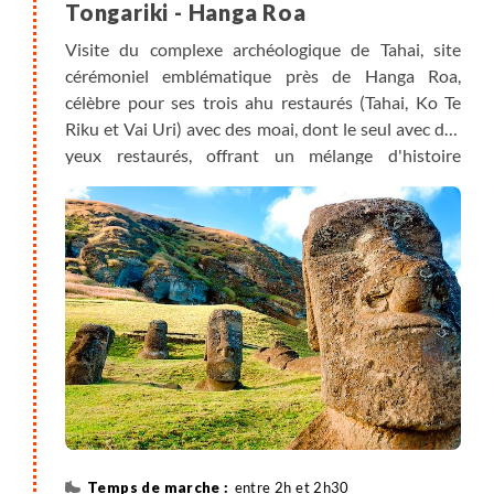
Tongariki - Hanga Roa
Visite du complexe archéologique de Tahai, site
cérémoniel emblématique près de Hanga Roa,
célèbre pour ses trois ahu restaurés (Tahai, Ko Te
Riku et Vai Uri) avec des moai, dont le seul avec des
yeux restaurés, offrant un mélange d'histoire
ancestrale et de beauté naturelle, ainsi que des
vestiges de « maisons à bateaux » et le tombeau de
l'archéologue William Mulloy. Par un court transfert
en véhicule nous longeons la côte sud (environ
12km, 20mn) jusqu’au site de Vaihu ,site
archéologique majeur de la côte sud-est, connu pour
son Ahu Hanga Te'e, un grand autel orné de huit
moai renversés et de leurs pukaos (coiffes)
dispersés, témoins des guerres tribales. Ensuite nous
rejoignons Ara o te Moai », littéralement « Le Sentier
des Moai », désignant les anciennes voies
empruntées par les habitants de l'île de Pâques pour
entre 2h et 2h30