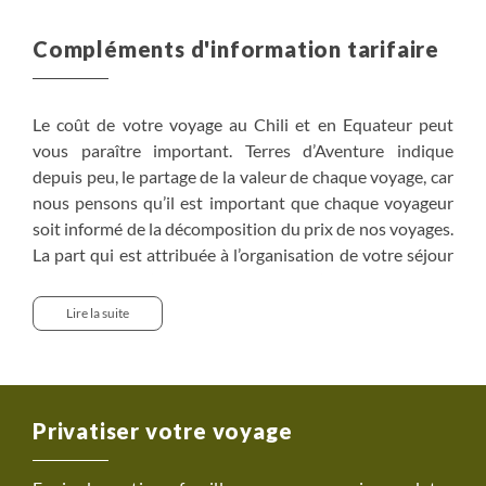
Compléments d'information tarifaire
Le coût de votre voyage au Chili et en Equateur peut
vous paraître important. Terres d’Aventure indique
depuis peu, le partage de la valeur de chaque voyage, car
nous pensons qu’il est important que chaque voyageur
soit informé de la décomposition du prix de nos voyages.
La part qui est attribuée à l’organisation de votre séjour
est variable d’une destination à l’autre. Elle varie
notamment du fait du coût de la vie, du choix de la
Lire la suite
compagnie aérienne utilisée pour vous rendre à
destination, des coûts des services comme les nuits
d’hôtels, les repas, le salaire de votre guide, les véhicules
utilisés, les entrées dans les sites ou parcs visités…Mais il
Privatiser votre voyage
existe de nombreux coûts cachés qui sont difficilement
identifiables au premier regard mais nécessaire pour le