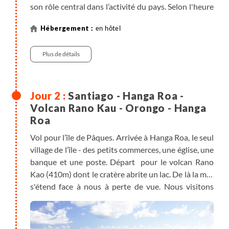
son rôle central dans l’activité du pays. Selon l'heure
d'arrivée, nous en visitons les principaux lieux
en hôtel
d’intérêts comme la plaza de Armas, la cathédrale, le
palais de la Moneda et le Cerro San Cristobal. Ce
Plus de détails
dernier nous offre une vue panoramique privilégiée
sur la ville et les Andes lorsque les conditions sont
favorables. Le Cerro Plomo (5424m) surplombe la
ville qui s’étale dans l’immense vallée.
Santiago - Hanga Roa -
Volcan Rano Kau - Orongo - Hanga
Note :
il y a de nombreux bureaux de change dans le
Roa
centre-ville pour convertir vos devises au meilleur
Vol pour l’île de Pâques. Arrivée à Hanga Roa, le seul
taux du Chili.
village de l’île - des petits commerces, une église, une
banque et une poste. Départ pour le volcan Rano
Kao (410m) dont le cratère abrite un lac. De là la mer
s'étend face à nous à perte de vue. Nous visitons
l’ancien centre cérémoniel d’Orongo. Ce site
archéologique protégé permet de comprendre
comment vivaient les Pascuans à l'époque du culte