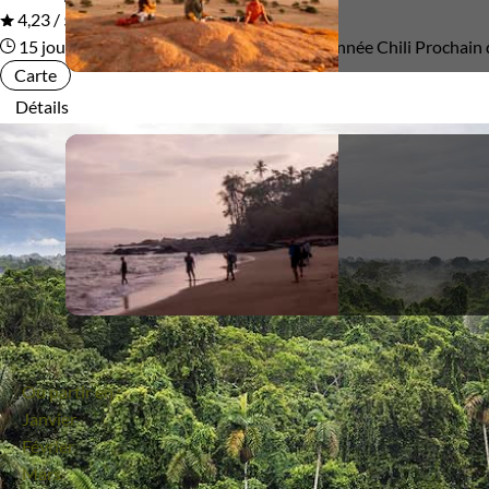
4,23 / 5
15 jours
Ile de Pâques et Galápagos
Randonnée Chili
Prochain 
Carte
Détails
Où partir en :
Janvier
Février
Mars