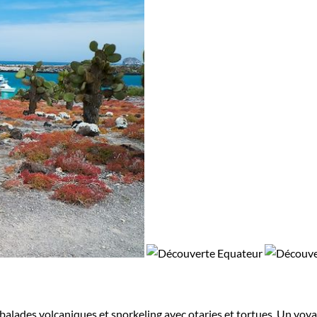
 balades volcaniques et snorkeling avec otaries et tortues. Un voya