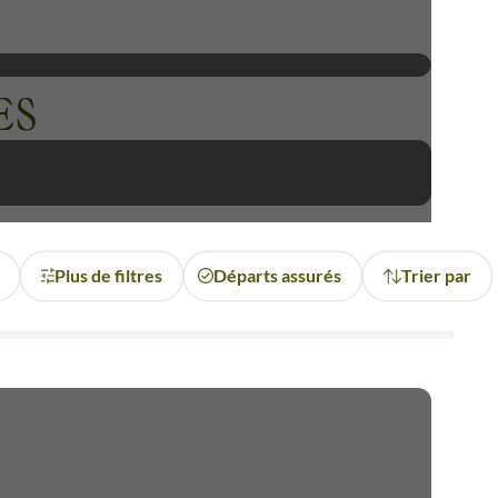
oyables îles Galápagos, mais
es îles Galápagos. Vous serez
ES
urprises étonnantes. Vous y
offensifs, des tortues et des
superbes randonnées qui vous
Plus de filtres
Départs assurés
Trier par
me l'île de Pâques avec les
t l'histoire fascinante de la
 de la nature.