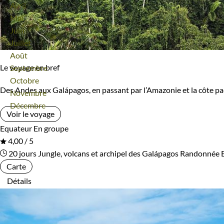
Avril
Mai
Juin
Juillet
Août
Le voyage en bref
Septembre
Octobre
Des Andes aux Galápagos, en passant par l’Amazonie et la côte pac
Novembre
Décembre
Voir le voyage
Equateur
En groupe
4,00 / 5
20 jours
Jungle, volcans et archipel des Galápagos
Randonnée 
Carte
Détails