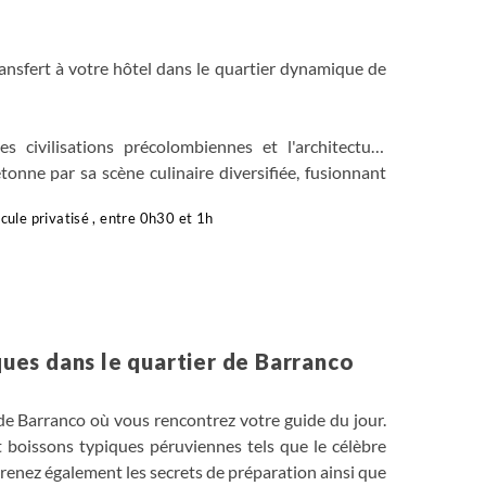
transfert à votre hôtel dans le quartier dynamique de
s civilisations précolombiennes et l'architecture
tonne par sa scène culinaire diversifiée, fusionnant
ntre les quartiers historiques comme Barranco, les
cule privatisé , entre 0h30 et 1h
ervés, Lima dévoile un panorama riche, où passé et
es dans le quartier de Barranco
 de Barranco où vous rencontrez votre guide du jour.
t boissons typiques péruviennes tels que le célèbre
pprenez également les secrets de préparation ainsi que