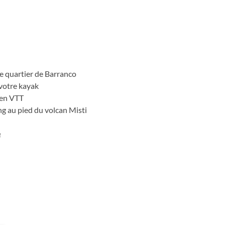
l
e quartier de Barranco
 votre kayak
 en VTT
ng au pied du volcan Misti
e