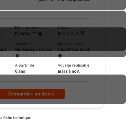
Hébergements
Niveau
és
En hôtel ***
Transfert
Encadrements
rant
Véhicule privatisé
Chauffeur local
À partir de
Voyage réalisable
8 ans
mars à nov.
Demander un devis
la fiche technique