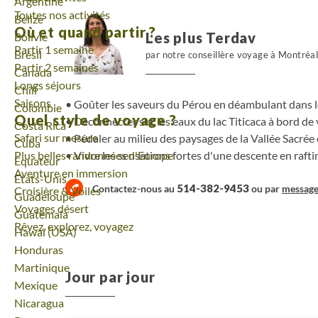
Voyage
Argentine
Toutes nos activités
Voyage
Belize
Où et quand partir ?
Les plus Terdav
Voyage
Bolivie
Partir 1 semaine
Voyage
Brésil
par notre conseillère voyage à Montréa
Partir 2 semaines
Voyage
Canada
Longs séjours
Voyage
Chili
Saisons
Goûter les saveurs du Pérou en déambulant dans l
Voyage
Colombie
Quel style de voyage ?
Déconnecter sur les eaux du lac Titicaca à bord de
Voyage
Costa Rica
Safari sur mesure
Pédaler au milieu des paysages de la Vallée Sacrée
Voyage
Cuba
Plus belles randonnées d'Europe
Vivre les sensations fortes d'une descente en rafti
Voyage
Equateur
Aventure en immersion
Voyage
Etats-Unis
514-382-9453
Contactez-nous au
ou par
messag
Croisière & Voiles
Voyage
Guadeloupe
Voyages désert
Voyage
Guatemala
Rêvez, explorez, voyagez
Voyage
Hawaï (USA)
Voyage
Honduras
Voyage
Martinique
Jour par jour
Voyage
Mexique
Voyage
Nicaragua