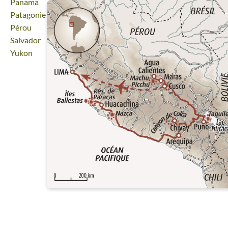
Voyage
Panama
Voyage
Patagonie
Voyage
Pérou
Voyage
Salvador
Voyage
Yukon