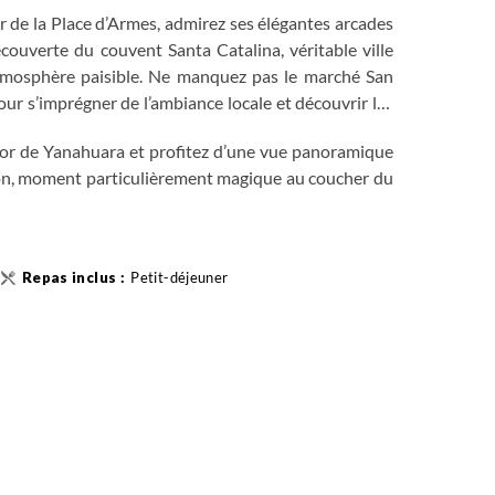
r de la Place d’Armes, admirez ses élégantes arcades
découverte du couvent Santa Catalina, véritable ville
 atmosphère paisible. Ne manquez pas le marché San
our s’imprégner de l’ambiance locale et découvrir les
dor de Yanahuara et profitez d’une vue panoramique
ion, moment particulièrement magique au coucher du
Petit-déjeuner
bords du Lac Titicaca
icaca en bateau et kayak
quile
 du Monde" Inca, Cusco
 inca
 Sacrée des Incas en VTT
bo (2750m) - Aguas Calientes
erveille du monde moderne