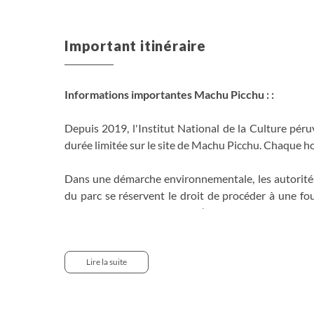
Important itinéraire
Informations importantes Machu Picchu : :
Depuis 2019, l'Institut National de la Culture péru
durée limitée sur le site de Machu Picchu. Chaque h
Dans une démarche environnementale, les autorités 
du parc se réservent le droit de procéder à une f
gourde réutilisable plutôt qu’une bouteille en plasti
Les visiteurs peuvent prendre des photos sur le sit
échangeables : dans ce cas, il leur faudra payer un
Lire la suite
commercial.
Depuis 2022, l'Institut National de la Culture pé