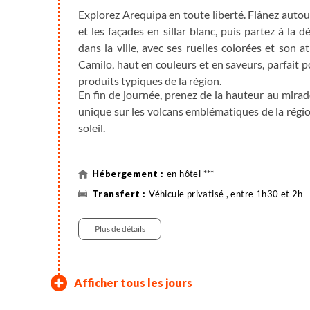
Explorez Arequipa en toute liberté. Flânez autou
et les façades en sillar blanc, puis partez à la 
dans la ville, avec ses ruelles colorées et son
Camilo, haut en couleurs et en saveurs, parfait p
produits typiques de la région.
En fin de journée, prenez de la hauteur au mira
unique sur les volcans emblématiques de la rég
soleil.
en hôtel ***
Véhicule privatisé , entre 1h30 et 2h
Plus de détails
Arequipa
En route pour Puno, aux a
Navigation sur le Lac Tit
Découverte de l’île de Ta
En route vers le "Nombril
En liberté dans la capitale
Exploration de la Vallée
Urubamba - Ollantaytam
Le Machu Picchu, une M
¡Adiós, Perú!
Afficher tous les jours
(2040m)