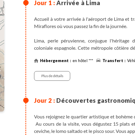
Arrivée à Lima
Accueil à votre arrivée à l'aéroport de Lima et 
Miraflores où vous passez la fin de la journée.
Lima, perle péruvienne, conjugue l'héritage de
coloniale espagnole. Cette métropole côtière dé
saveurs locales et influence internationale. E
en hôtel ***
Véhi
marchés animés et les sites archéologiques prés
présent s'entrelacent harmonieusement.
Plus de détails
Découvertes gastronomiqu
Vous rejoignez le quartier artistique et bohème
Au cours de la visite, vous dégustez 15 plats e
ceviche, le lomo saltado et le pisco sour. Vous a