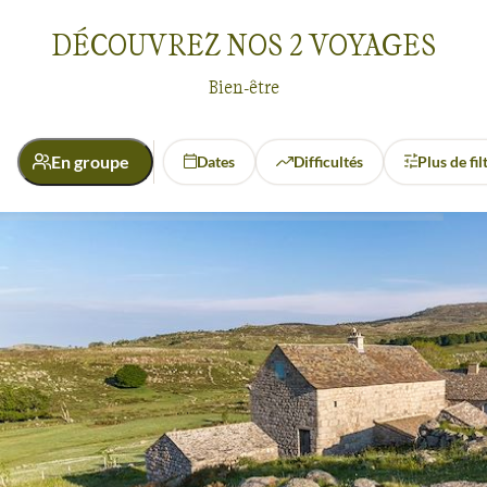
DÉCOUVREZ NOS
2
VOYAGES
La sérénité qui émane de ces lieux reculés est propice à la
relaxation et à la méditation. Loin du stress de la vie
Bien-être
quotidienne, vous pouvez vous abandonner à la beauté brute
de la nature et ressentir une profonde connexion avec votre
En groupe
Dates
Difficultés
Plus de fil
environnement. Les bienfaits sur le bien-être physique et
mental sont indéniables.
Activité
Les voyages offrent également des opportunités uniques
Bien-être
Randonnée
pour pratiquer des activités stimulantes. Que ce soit au
milieu des récifs coralliens ou à travers des sentiers escarpés,
chaque moment est une occasion de repousser vos limites et
de renforcer votre confiance en vous.
Nos voyages sont une invitation à se ressourcer, à retrouver
l'harmonie avec la nature et à se recentrer sur soi-même.