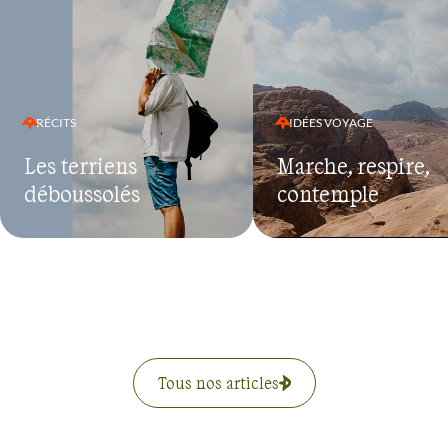
RÉCITS
IDÉES VOYAGE
Les terriens
Marche, respire,
déboussolés
contemple
Tous nos articles