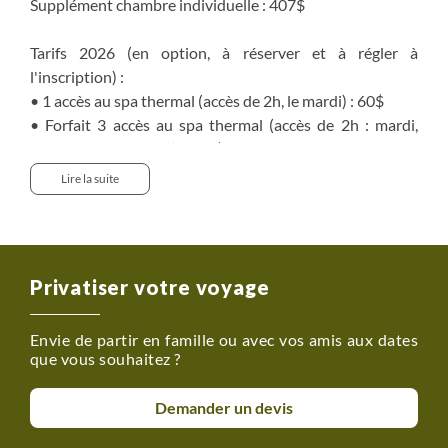
Supplément chambre individuelle : 407$
Tarifs 2026 (en option, à réserver et à régler à
l'inscription) :
• 1 accès au spa thermal (accès de 2h, le mardi) : 60$
• Forfait 3 accès au spa thermal (accès de 2h : mardi,
mercredi et vendredi) : 142$
• Forfait 4 accès au spa thermal (accès de 2h du mardi au
Lire la suite
vendredi) : 210$
Privatiser votre voyage
Envie de partir en famille ou avec vos amis aux dates
que vous souhaitez ?
Demander un devis