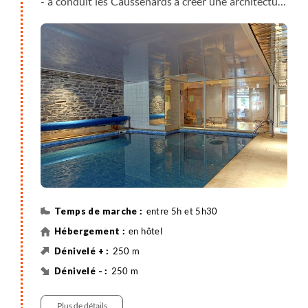
- a conduit les Caussenards à créer une architecture
typée. Fondée sur l’utilisation du seul matériau
disponible, la pierre calcaire, omniprésente dans le
bâti, utilise un mode de construction sur voûtes. Sur
les causses, on trouve des "chazelles", frustres
bâtiments de lauzes, abris du berger sur les parcours
à moutons. On voit aussi beaucoup de clapas et
murets, réalisés avec les pierres extraites des
champs. Découverte également de la forêt de la
Loubière, une des plus belles sapinières des
Cévennes, où le sapin pectiné, rare à l’état naturel, a
été très répandu par les forestiers. Après la balade,
détente à la piscine de l'hôtel ou balnéothérapie au
entre 5h et 5h30
centre thermal, selon option.
en hôtel
250 m
250 m
Randonnée
Plus de détails