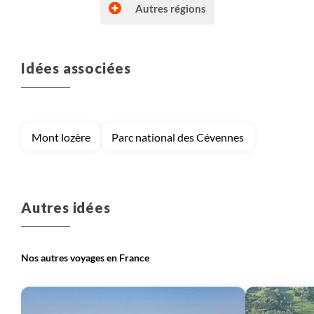
Autres régions
Idées associées
Voyage
Autres régions (France)
Voyage
Bretagne et Normandie
Mont lozère
Parc national des Cévennes
Voyage
Corse
Voyage
Massif Central
Autres idées
Nos autres voyages en France
Voyage
Provence - Côte d'Azur
Voyage
Pyrénées