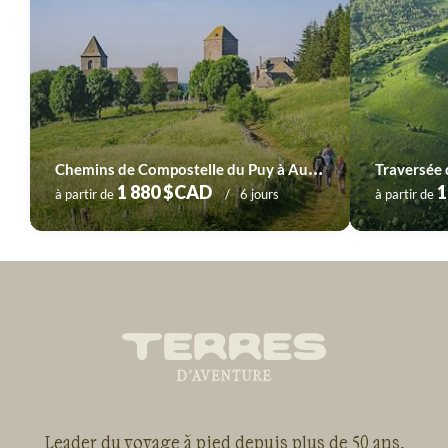
Voyage
Sud-Ouest
Voyage
Vallée de la Loire
C
hemins de Compostelle du Puy à Aumont-Aubrac (1)
Traversée 
1 880 $CAD
1
à partir de
6 jours
à partir de
Leader du voyage à pied depuis plus de 50 ans,