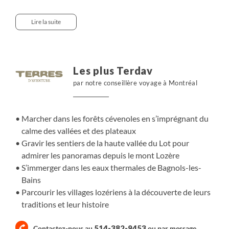
montagne du Goulet et du mont Lozère, nous évoluons
dans un territoire protégé par le Parc national des
Lire la suite
Cévennes. Les matinées et les fins d’après-midi après la
marche sont consacrées aux soins thermaux : source
chaude sulfurée à 41,5 °C, bassin froid, piscine et jets. Le
reste du temps, nous partons à pied explorer les
Les plus Terdav
paysages lozériens, entre forêts, plateaux et vallées, à la
par notre conseillère voyage à Montréal
rencontre d’une flore riche, d’une histoire rurale forte et
de traditions bien ancrées.
Marcher dans les forêts cévenoles en s’imprégnant du
calme des vallées et des plateaux
Gravir les sentiers de la haute vallée du Lot pour
admirer les panoramas depuis le mont Lozère
S’immerger dans les eaux thermales de Bagnols-les-
Bains
Parcourir les villages lozériens à la découverte de leurs
traditions et leur histoire
514-382-9453
Contactez-nous au
ou par
message