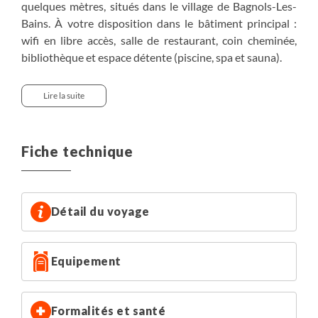
quelques mètres, situés dans le village de Bagnols-Les-
Bains. À votre disposition dans le bâtiment principal :
wifi en libre accès, salle de restaurant, coin cheminée,
bibliothèque et espace détente (piscine, spa et sauna).
Un centre thermal se trouve juste à côté de votre hôtel.
Vous pourrez réserver sur place des accès au spa ou bien
Lire la suite
des soins (bains bouillonnant, massages...). Plus
d'informations vous seront communiqués sur place, par
les équipes.
Fiche technique
Supplément chambre individuelle sur demande : 230€.
Détail du voyage
Equipement
Formalités et santé