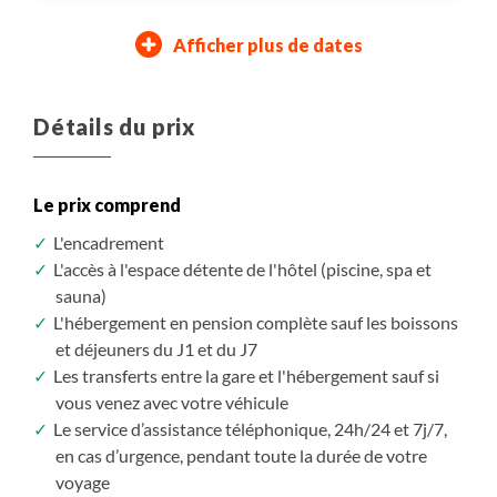
Afficher plus de dates
27/09/2026
04/10/2026
11/10/2026
18/10/2026
25/10/2026
03/10/2026
10/10/2026
17/10/2026
24/10/2026
31/10/2026
Dimanche
Dimanche
Dimanche
Dimanche
Dimanche
Samedi
Samedi
Samedi
Samedi
Samedi
Détails du prix
Départ assuré
Départ assuré
Assuré à partir de 2
Assuré à partir de 2
Assuré à partir de 2
1 620 $CAD
1 620 $CAD
1 620 $CAD
1 620 $CAD
1 620 $CAD
/ pers.
/ pers.
/ pers.
/ pers.
/ pers.
Le prix comprend
S'inscrire
S'inscrire
S'inscrire
S'inscrire
S'inscrire
/ option
/ option
/ option
/ option
/ option
L'encadrement
L'accès à l'espace détente de l'hôtel (piscine, spa et
sauna)
L'hébergement en pension complète sauf les boissons
et déjeuners du J1 et du J7
Les transferts entre la gare et l'hébergement sauf si
vous venez avec votre véhicule
Le service d’assistance téléphonique, 24h/24 et 7j/7,
en cas d’urgence, pendant toute la durée de votre
voyage