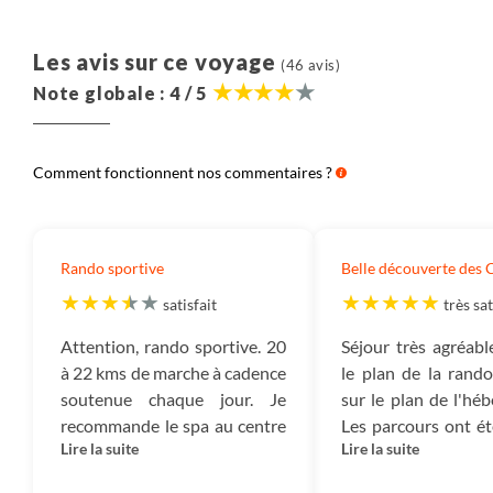
Notre approche :
Nous pensons qu’il est important que chaque
Les avis sur ce voyage
(46 avis)
voyageur soit informé de la décomposition du prix de
Note globale : 4 / 5
nos voyages. Nous partageons ici cette information.
Elle correspond à la moyenne observée ces 3
dernières années des coûts de tous les voyages de
Comment fonctionnent nos commentaires ?
même catégorie (voyage en groupe, voyage en
famille, voyage liberté, voyage sur mesure ou
croisière) dans cette destination.
Rando sportive
Belle découverte des
Destination :
Il s’agit du montant consacré à payer
satisfait
très sat
les prestations dans le pays dans lequel vous
voyagez : nos partenaires, les guides, les
Attention, rando sportive. 20
Séjour très agréabl
hébergements, les transferts, les activités, la
à 22 kms de marche à cadence
le plan de la rand
nourriture, etc.
soutenue chaque jour. Je
sur le plan de l'hé
recommande le spa au centre
Les parcours ont é
Aérien :
Il s’agit du montant correspondant au prix
Lire la suite
Lire la suite
thermal de Bagnols les Bains.
en fonction de la mé
du billet d’avion.
guide. Belle découv