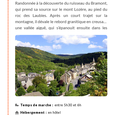
Randonnée à la découverte du ruisseau du Bramont,
qui prend sa source sur le mont Lozère, au pied du
roc des Laubies. Après un court trajet sur la
montagne, il dévale le rebord granitique en creusant
une vallée aiguë, qui s’épanouit ensuite dans les
marnes du Valdonnez. Des chemins muletiers
reliaient les villages de la montagne à ceux de la
vallée.
Découverte également du site des Bondons, vaste
témoin des terrains sédimentaires qui recouvraient
jadis complètement les granites et les schistes des
Cévennes. Ces longues croupes calcaires des
Bondons sont le plus important ensemble
mégalithique régional : plus de 150 menhirs couchés
par le temps et 4 dolmens.
entre 5h30 et 6h
en hôtel