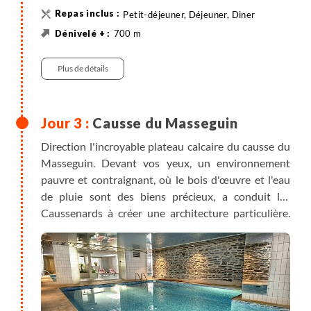
Petit-déjeuner, Déjeuner, Diner
700 m
700 m
17 km
Randonnée
Plus de détails
Causse du Masseguin
Direction l'incroyable plateau calcaire du causse du
Masseguin. Devant vos yeux, un environnement
pauvre et contraignant, où le bois d'œuvre et l'eau
de pluie sont des biens précieux, a conduit les
Caussenards à créer une architecture particulière.
Apprenez-en plus sur les méthodes de construction
des causses ainsi que sur la vie des bergers d'antan.
Vous passez ensuite par la forêt de Loubière, une des
plus belles sapinières des Cévennes, où le sapin
devenu rare à l'état naturel, a de nouveau été