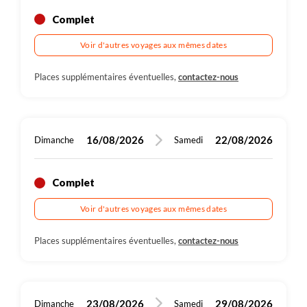
Complet
650 m
15 km
Randonnée
Plus de détails
Voir d'autres voyages aux mêmes dates
Places supplémentaires éventuelles,
contactez-nous
16/08/2026
22/08/2026
Dimanche
Samedi
Complet
Voir d'autres voyages aux mêmes dates
Places supplémentaires éventuelles,
contactez-nous
23/08/2026
29/08/2026
Dimanche
Samedi