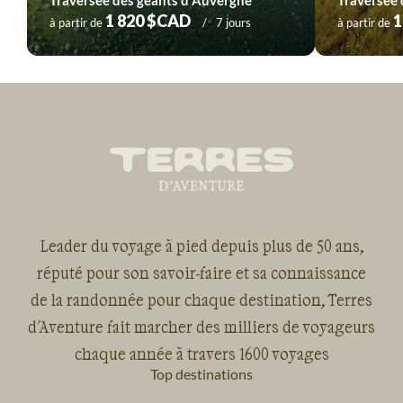
Traversée des géants d'Auvergne
1 820 $CAD
1
à partir de
7 jours
à partir de
Leader du voyage à pied depuis plus de 50 ans,
réputé pour son savoir-faire et sa connaissance
de la randonnée pour chaque destination, Terres
d'Aventure fait marcher des milliers de voyageurs
chaque année à travers 1600 voyages
Top destinations