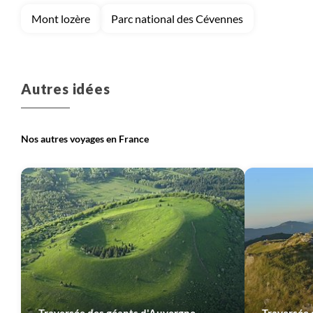
Mont lozère
Parc national des Cévennes
Voyage
Corse
Voyage
Massif Central
Autres idées
Nos autres voyages en France
Voyage
Provence - Côte d'Azur
Voyage
Pyrénées
Voyage
Sud-Ouest
Voyage
Vallée de la Loire