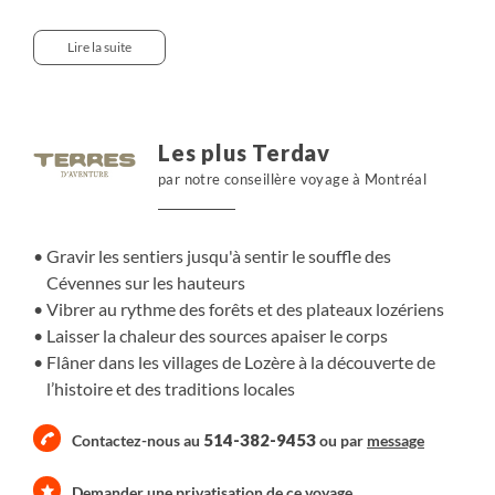
du parc national des Cévennes offrant vallées, plateaux
et forêts. Le matin ou en fin de journée, nous prenons le
Lire la suite
temps pour un moment de relaxation dans les eaux
thermales de l’établissement local : source chaude à 41,5
°C, piscine et jets relaxants. Les balades sur les hauteurs
offrant de larges panoramas et la découverte du
Les plus Terdav
patrimoine lozérien nous permettent d’alterner
par notre conseillère voyage à Montréal
mouvement, calme et confort.
Gravir les sentiers jusqu'à sentir le souffle des
Cévennes sur les hauteurs
Vibrer au rythme des forêts et des plateaux lozériens
Laisser la chaleur des sources apaiser le corps
Flâner dans les villages de Lozère à la découverte de
l’histoire et des traditions locales
514-382-9453
Contactez-nous au
ou par
message
Demander une privatisation de ce voyage