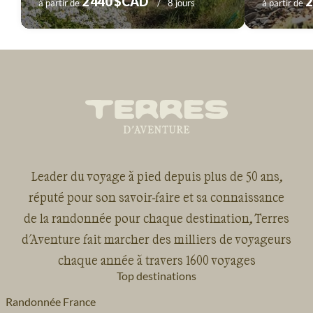
2 440 $CAD
2
à partir de
8 jours
à partir de
Leader du voyage à pied depuis plus de 50 ans,
réputé pour son savoir-faire et sa connaissance
de la randonnée pour chaque destination, Terres
d'Aventure fait marcher des milliers de voyageurs
chaque année à travers 1600 voyages
Top destinations
Randonnée France