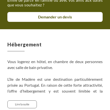
Envie de partir en famille ou avec vos amis aux dates
que vous souhaitez ?
Demander un devis
Hébergement
Vous logerez en hôtel, en chambre de deux personnes
avec salle de bain privative.
L’île de Madère est une destination particulièrement
prisée au Portugal. En raison de cette forte attractivité,
l’offre d’hébergement y est souvent limitée et la
disponibilité des établissements restreinte. Dans ce
contexte, nous avons sélectionné des hébergements
Lire la suite
pour leur emplacement et leur adéquation avec