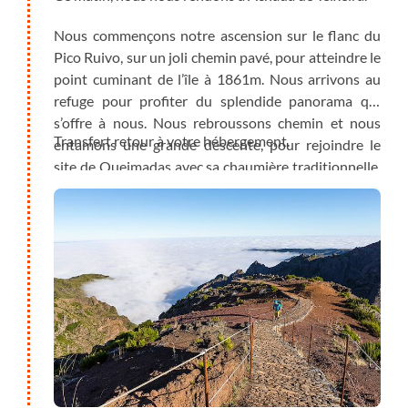
Nous commençons notre ascension sur le flanc du
Pico Ruivo, sur un joli chemin pavé, pour atteindre le
point cuminant de l’île à 1861m. Nous arrivons au
refuge pour profiter du splendide panorama qui
s’offre à nous. Nous rebroussons chemin et nous
Transfert retour à votre hébergement.
entamons une grande descente, pour rejoindre le
site de Queimadas avec sa chaumière traditionnelle,
en plein cœur de la forêt de Laurisilva.