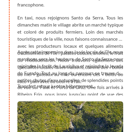
francophone.
En taxi, nous rejoignons Santo da Serra. Tous les
dimanches matin le village abrite un marché typique
et coloré de produits fermiers. Loin des marchés
touristiques de la ville, nous faisons connaissance ici
avec les producteurs locaux et quelques aliments
Après cette immersion dans la vie locale de l’île, nous
traditionnels de l’île : patates douces, anones, le fruit
marchons vers les hauteurs de Santo da Serra pour
du rhododendron. Nous trouvons également des
rejoindre la forêt de Laurisilva et rejoindre la levada
spécialités locales faites maisons, comme des « bolos
do Furado. Tout au long du parcours se trouve des
do mel » gâteaux au miel ou encore des « bolos do
petites chutes d’eau naturelles, de splendides points
caco » pain avec du beurre à l’ail.
Transfert retour à votre hébergement.
de vue sur Faial et Porto da Cruz. Une fois arrivés à
Ribeiro Frio, nous irons jusqu’au point de vue des
«Balcoes» pour observer les plus hauts sommets de
l’île, Pico Ariero et Pico Ruivo.