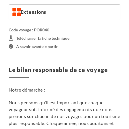
Pour le départ du
21 novembre 2026
, vous logerez : 3
nuits en hôtel à Santana, 2 nuits en hôtel à São Vicente, 1
Extensions
nuit en hôtel à Encumeada et 1 nuit en hôtel à Funchal.
Le programme de randonnées reste inchangé.
Code voyage : POR040
Télécharger la fiche technique
À savoir avant de partir
Le bilan responsable de ce voyage
Notre démarche :
Nous pensons qu’il est important que chaque
voyageur soit informé des engagements que nous
prenons sur chacun de nos voyages pour un tourisme
plus responsable. Chaque année, nous auditons et