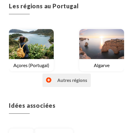
Les régions au Portugal
par l'atmosphère
Voyage
Açores (Portugal)
Voyage
Algarve
Autres régions
Idées associées
Voyage
Douro
Voyage
Lisbonne