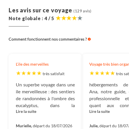
Les avis sur ce voyage
(129 avis)
Note globale : 4 / 5
Comment fonctionnent nos commentaires ?
L'ïle des merveilles
Voyage très bien organi
très satisfait
très sat
Un superbe voyage dans une
hébergements de 
ile merveilleuse : des sentiers
Ana, notre guide, 
de randonnées à l'ombre des
professionnelle e
eucalyptus, dans la
quant aux conna
Lire la suite
Lire la suite
tranquillité des levadas,où
qu'elle a pu nous ap
des fleurs gigantesques se
l'île (faune, flore...
mêlent aux succulentes, dans
Murielle,
départ du 18/07/2026
humeur a permis 
Julie,
départ du 18/07