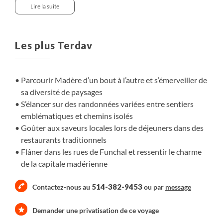
saisissants. La laurisilva, forêt classée au patrimoine
Lire la suite
mondial de l’UNESCO, et le site magique de Fanal nous
plongent dans un univers de légendes et de silence. Un
itinéraire varié mêlant levadas, cascades et chemins
Les plus Terdav
côtiers pour goûter à l’âme vibrante de Madère.
Parcourir Madère d’un bout à l’autre et s’émerveiller de
sa diversité de paysages
S’élancer sur des randonnées variées entre sentiers
emblématiques et chemins isolés
Goûter aux saveurs locales lors de déjeuners dans des
restaurants traditionnels
Flâner dans les rues de Funchal et ressentir le charme
de la capitale madérienne
514-382-9453
Contactez-nous au
ou par
message
Demander une privatisation de ce voyage