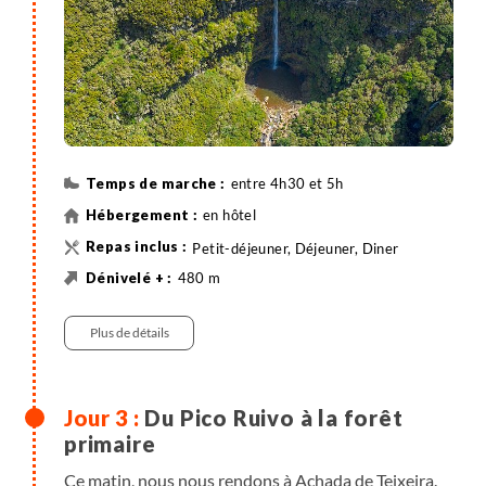
entre 4h30 et 5h
en hôtel
Petit-déjeuner, Déjeuner, Diner
480 m
270 m
13 km
Randonnée
Plus de détails
Du Pico Ruivo à la forêt
primaire
Ce matin, nous nous rendons à Achada de Teixeira.