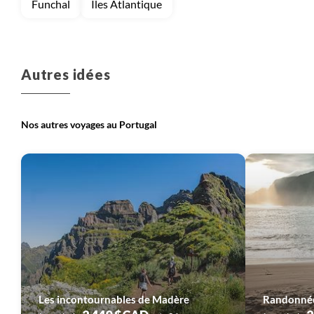
Funchal
Iles Atlantique
Voyage
Madère (Portugal)
Autres idées
Nos autres voyages au Portugal
Les incontournables de Madère
Randonnée