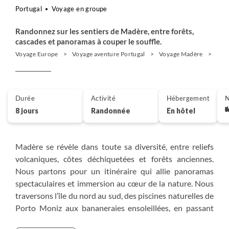
Portugal
Voyage en groupe
Randonnez sur les sentiers de Madère, entre forêts,
cascades et panoramas à couper le souffle.
Voyage Europe
Voyage aventure Portugal
Voyage Madère
Ran
Durée
Activité
Hébergement
N
8 jours
Randonnée
En hôtel
Madère se révèle dans toute sa diversité, entre reliefs
volcaniques, côtes déchiquetées et forêts anciennes.
Nous partons pour un itinéraire qui allie panoramas
spectaculaires et immersion au cœur de la nature. Nous
traversons l’île du nord au sud, des piscines naturelles de
Porto Moniz aux bananeraies ensoleillées, en passant
par les crêtes et sommets qui offrent des panoramas