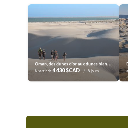
O
man, des dunes d'or aux dunes blanches
4 430 $CAD
à partir de
8 jours
à