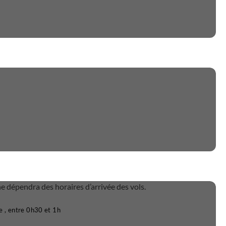
e dépendra des horaires d’arrivée des vols.
e , entre 0h30 et 1h