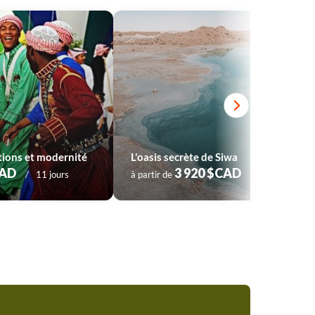
itions et modernité
L'oasis secrète de Siwa
CAD
3 920 $CAD
11 jours
à partir de
9 jours