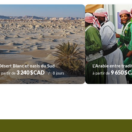
Désert Blanc et oasis du Sud
L'Arabie entre trad
3 240 $CAD
9 650 $
 partir de
8 jours
à partir de