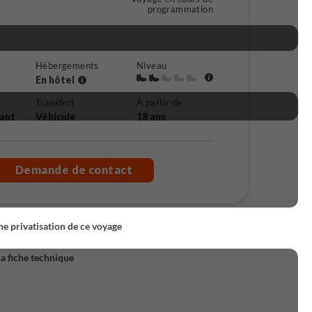
programmation
Hébergements
Niveau
En hôtel
Transfert
À partir de
rant
Véhicule
18 ans
Demande de contact
 privatisation de ce voyage
la fiche technique