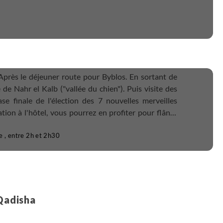
Après le déjeuner route pour Byblos. En sortant de
 de Nahr el Kalb ("vallée du chien"). Puis visite des
ase finale de l'élection des 7 nouvelles merveilles
ation à l'hôtel, vous pourrez en profiter pour flâner
erranée.
e , entre 2h et 2h30
 Qadisha