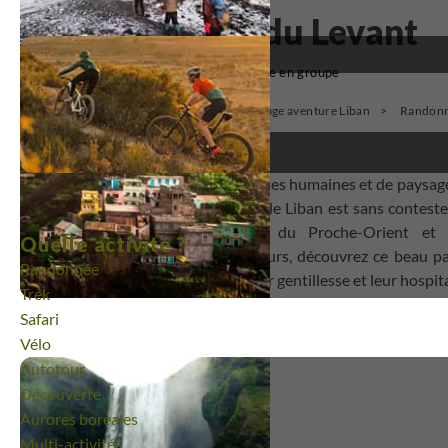
Les portes du Levant
(4)
Voyage en groupe
Voyage Moyen-Orient
Voyage aventure Liban
Randonn
Tant d’histoires, de richesses humaines et de paysages
A la croisée des chemins, le Liban est sans conteste
l’histoire plurimillénaire du Proche-Orient 
Quelle activité ?
géographique. En neuf jours, découvrez ce beau pa
Randonnée
gagner votre cœur par leur gentillesse et leur hospita
Trek
Safari
Vélo
Autotour
Les plus Terdav
Découverte
Aurores boréales
Multi-activités