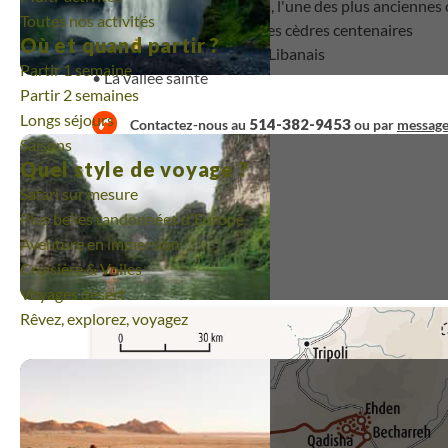
La découverte de Byblos, l'une des plus anciennes 
Toutes nos activités
La réserve de Chouf et ses cèdres centenaires
Où et quand partir ?
L’accueil chaleureux des Libanais
Partir 1 semaine
La vallée sainte
Partir 2 semaines
Longs séjours
514-382-9453
Contactez-nous au
ou par
messag
Saisons
Quel style de voyage ?
Safari sur mesure
Plus belles randonnées d'Europe
Aventure en immersion
Jour par jour
Croisière & Voiles
Voyages désert
Rêvez, explorez, voyagez