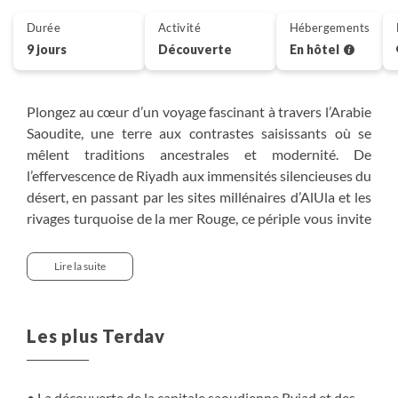
Durée
Activité
Hébergements
9 jours
Découverte
En hôtel
Plongez au cœur d’un voyage fascinant à travers l’Arabie
Saoudite, une terre aux contrastes saisissants où se
mêlent traditions ancestrales et modernité. De
l’effervescence de Riyadh aux immensités silencieuses du
désert, en passant par les sites millénaires d’AlUla et les
rivages turquoise de la mer Rouge, ce périple vous invite
à une immersion complète dans l’âme du pays.
Rencontres authentiques et paysages spectaculaires
Lire la suite
rythmeront ce beau voyage, à la croisée des civilisations
et des horizons infinis. Une belle aventure au cœur d’un
royaume encore méconnu, entre héritage culturel,
Les plus Terdav
nature préservée et hospitalité saoudienne.
La découverte de la capitale saoudienne Ryiad et des