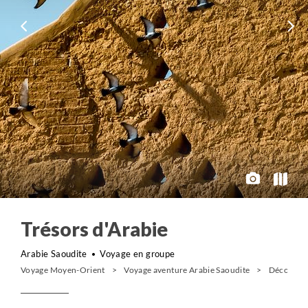
Trésors d'Arabie
Arabie Saoudite
Voyage en groupe
Voyage Moyen-Orient
Voyage aventure Arabie Saoudite
Découvert