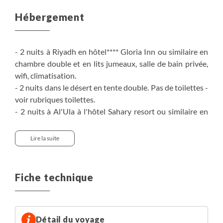
Hébergement
- 2 nuits à Riyadh en hôtel**** Gloria Inn ou similaire en
chambre double et en lits jumeaux, salle de bain privée,
wifi, climatisation.
- 2 nuits dans le désert en tente double. Pas de toilettes -
voir rubriques toilettes.
- 2 nuits à Al'Ula à l'hôtel Sahary resort ou similaire en
chambre traditionnelle double et en lits jumeaux, salle de
bain privée, wifi, climatisation.
Lire la suite
- 1 nuit à Yanbu à Canary Beach Hotel ou similaire, en
chambre double et en lits jumeaux, salle de bain privée,
wifi, climatisation.
Fiche technique
- 2 nuits à Jeddah, au Rosemond ou similaire, en chambre
double et en lits jumeaux, salle de bain privée, wifi,
climatisation.
Détail du voyage