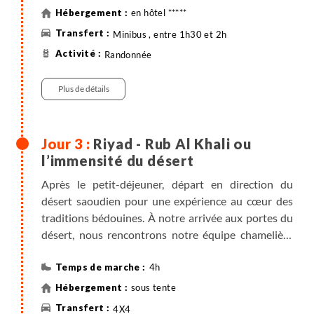
dynastie saoudienne, un site inscrit au patrimoine
en hôtel *****
mondial de l’UNESCO, avant de poursuivre vers le
Minibus , entre 1h30 et 2h
Kingdom Tower, symbole architectural dominant la
Randonnée
ville, d’où nous profitons d’une vue panoramique.
En fin de journée, installation à l'hôtel.
Plus de détails
Repas libres.
Riyad - Rub Al Khali ou
l’immensité du désert
Après le petit-déjeuner, départ en direction du
désert saoudien pour une expérience au cœur des
traditions bédouines. À notre arrivée aux portes du
désert, nous rencontrons notre équipe chamelière
avec qui nous allons marcher 3 jours. Après les
présentations en marche pour le campement :
4h
certains avanceront à pied tandis que d’autres
sous tente
profiteront de la traversée à dos de chameau, avant
4X4