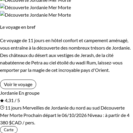
Les 6/9 ans
Les 14/16 ans
Confort
Le voyage en bref
Bivouac, sous tente
Standard
Ce voyage de 11 jours en hôtel confort et campement aménagé,
vous entraîne à la découverte des nombreux trésors de Jordanie.
Supérieur
Des châteaux du désert aux vestiges de Jerash, de la cité
nabatéenne de Petra au ciel étoilé du wadi Rum, laissez-vous
emporter par la magie de cet incroyable pays d'Orient.
Voir le voyage
Jordanie
En groupe
4,31 / 5
11 jours
Merveilles de Jordanie du nord au sud
Découverte
Mer Morte
Prochain départ le 06/10/2026
Niveau :
à partir de
4
380 $CAD
/ pers.
Carte