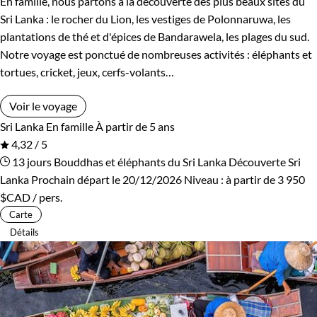
En famille, nous partons à la découverte des plus beaux sites du
Rwanda
Salvador
Sri Lanka : le rocher du Lion, les vestiges de Polonnaruwa, les
plantations de thé et d'épices de Bandarawela, les plages du sud.
Serbie
Seychelles
Notre voyage est ponctué de nombreuses activités : éléphants et
tortues, cricket, jeux, cerfs-volants…
Slovaquie
Spitzberg
Voir le voyage
Sri Lanka
Tadjikistan
Sri Lanka
En famille
À partir de 5 ans
4,32 / 5
Tanzanie
Thailande
13 jours
Bouddhas et éléphants du Sri Lanka
Découverte Sri
Lanka
Prochain départ le 20/12/2026
Niveau :
à partir de
3 950
Tibet
Turquie
$CAD
/ pers.
Carte
Vietnam
Zimbabwe
Détails