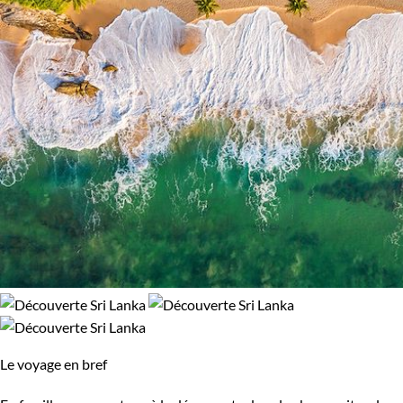
Népal
Nicaragua
Norvège
Nouvelle-Zélande
Oman
Ouganda
Ouzbekistan
Pakistan
Palestine
Panama
Pérou
Philippines
Pologne
Portugal
République tchèque
Réunion
Le voyage en bref
Rodrigues
Roumanie