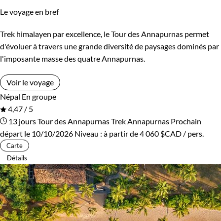
Le voyage en bref
Kirghizistan
Kosovo
Trek himalayen par excellence, le Tour des Annapurnas permet
Itinérance
Laos
Lesotho
d'évoluer à travers une grande diversité de paysages dominés par
Itinérant
Semi-itinérant
l'imposante masse des quatre Annapurnas.
Lettonie
Lituanie
Voir le voyage
Macédoine
Madagascar
Environnement
Népal
En groupe
4,47 / 5
Malaisie
Maldives
Bord de mer et îles
Brousse et Savane
13 jours
Tour des Annapurnas
Trek Annapurnas
Prochain
départ le 10/10/2026
Niveau :
à partir de
4 060 $CAD
/ pers.
Maroc
Martinique
Désert
Forêts, collines, rivières et lacs
Carte
Détails
Mauritanie
Mexique
Haute Montagne
Montagne
Mongolie
Monténégro
Neige
Patrimoine et Nature
Mozambique
Namibie
Terres Polaires
Volcans