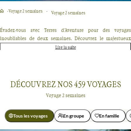
Voyage 2 semaines
Voyage 2 semaines
Évadez-vous avec Terres d'Aventure pour des voyages
inoubliables de deux semaines. Découvrez le majestueux
Kilimandjaro, explorez les forêts enneigées du Québec en
Lire la suite
traîneau à chiens ou partez à l'aventure au Costa Rica. Chaque
destination promet une expérience unique, mêlant
randonnée, découverte culturelle et rencontres authentiques.
Nos voyages, conçus pour les passionnés de nature et
DÉCOUVREZ NOS
459
VOYAGES
d'aventure offrent un dépaysement total mais également une
Voyage 2 semaines
approche éco-responsable.
Tous les voyages
En groupe
En famille
Voyage 2 semaines