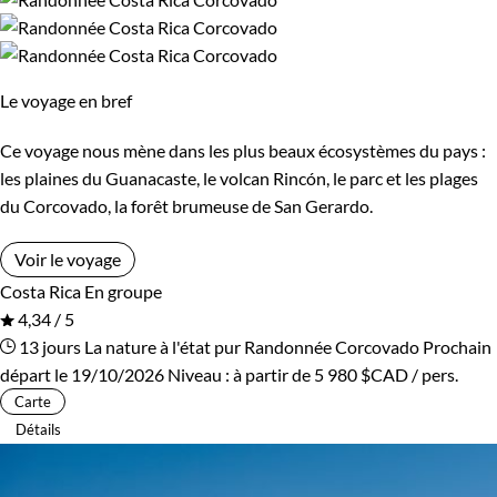
Cambodge
Ski de fond et ski nordique
Canada
Traîneau à chiens
Cap-Vert
Trek
Chili
Vélo
Le voyage en bref
Chine
VTT / Gravel
Colombie
Ce voyage nous mène dans les plus beaux écosystèmes du pays :
Afficher plus
Congo
Corée du Sud
les plaines du Guanacaste, le volcan Rincón, le parc et les plages
du Corcovado, la forêt brumeuse de San Gerardo.
Costa Rica
Croatie
Budget
Voir le voyage
Cuba
Ecosse
Costa Rica
En groupe
De 1 250 à 2 000 $CAD
4,34 / 5
Egypte
Equateur
13 jours
La nature à l'état pur
Randonnée Corcovado
Prochain
De 2 000 à 3 000 $CAD
départ le 19/10/2026
Niveau :
à partir de
5 980 $CAD
/ pers.
Espagne
Estonie
Carte
Plus de 3 000 $CAD
Détails
Eswatini
Etats-Unis
Ethiopie
France