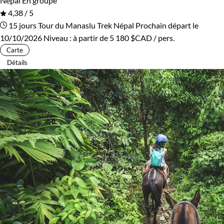
Népal
En groupe
4,38 / 5
15 jours
Tour du Manaslu
Trek Népal
Prochain départ le
10/10/2026
Niveau :
à partir de
5 180 $CAD
/ pers.
Carte
Détails