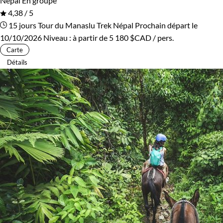
Népal
En groupe
4,38 / 5
15 jours
Tour du Manaslu
Trek Népal
Prochain départ le
10/10/2026
Niveau :
à partir de
5 180 $CAD
/ pers.
Carte
Détails