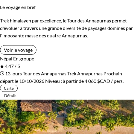
Le voyage en bref
Kirghizistan
Kosovo
Trek himalayen par excellence, le Tour des Annapurnas permet
Itinérance
Laos
Lesotho
d'évoluer à travers une grande diversité de paysages dominés par
Itinérant
Semi-itinérant
l'imposante masse des quatre Annapurnas.
Lettonie
Lituanie
Voir le voyage
Macédoine
Madagascar
Environnement
Népal
En groupe
4,47 / 5
Malaisie
Maldives
Bord de mer et îles
Brousse et Savane
13 jours
Tour des Annapurnas
Trek Annapurnas
Prochain
départ le 10/10/2026
Niveau :
à partir de
4 060 $CAD
/ pers.
Maroc
Martinique
Désert
Forêts, collines, rivières et lacs
Carte
Détails
Mauritanie
Mexique
Haute Montagne
Montagne
Mongolie
Monténégro
Neige
Patrimoine et Nature
Mozambique
Namibie
Terres Polaires
Volcans