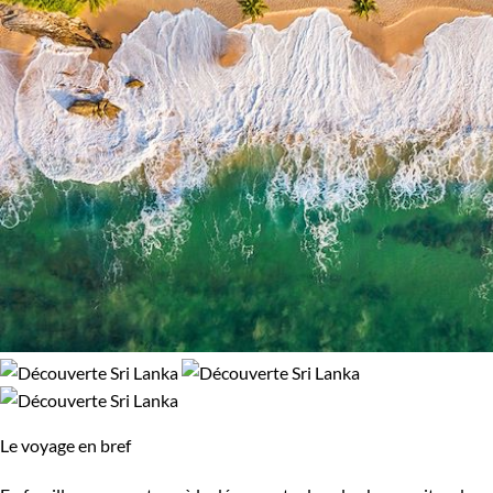
Népal
Nicaragua
Norvège
Nouvelle-Zélande
Oman
Ouganda
Ouzbekistan
Pakistan
Palestine
Panama
Pérou
Philippines
Pologne
Portugal
République tchèque
Réunion
Le voyage en bref
Rodrigues
Roumanie