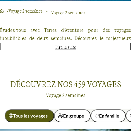
Voyage 2 semaines
Voyage 2 semaines
Évadez-vous avec Terres d'Aventure pour des voyages
inoubliables de deux semaines. Découvrez le majestueux
Kilimandjaro, explorez les forêts enneigées du Québec en
Lire la suite
traîneau à chiens ou partez à l'aventure au Costa Rica. Chaque
destination promet une expérience unique, mêlant
randonnée, découverte culturelle et rencontres authentiques.
Nos voyages, conçus pour les passionnés de nature et
DÉCOUVREZ NOS
459
VOYAGES
d'aventure offrent un dépaysement total mais également une
Voyage 2 semaines
approche éco-responsable.
Tous les voyages
En groupe
En famille
Voyage 2 semaines