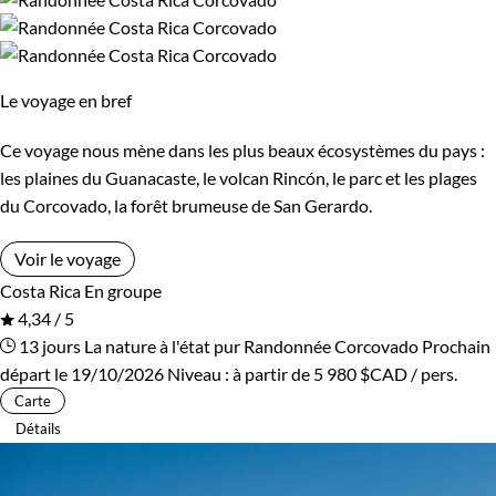
Cambodge
Ski de fond et ski nordique
Canada
Traîneau à chiens
Cap-Vert
Trek
Chili
Vélo
Le voyage en bref
Chine
VTT / Gravel
Colombie
Ce voyage nous mène dans les plus beaux écosystèmes du pays :
Afficher plus
Congo
Corée du Sud
les plaines du Guanacaste, le volcan Rincón, le parc et les plages
du Corcovado, la forêt brumeuse de San Gerardo.
Costa Rica
Croatie
Budget
Voir le voyage
Cuba
Ecosse
Costa Rica
En groupe
De 1 250 à 2 000 $CAD
4,34 / 5
Egypte
Equateur
13 jours
La nature à l'état pur
Randonnée Corcovado
Prochain
De 2 000 à 3 000 $CAD
départ le 19/10/2026
Niveau :
à partir de
5 980 $CAD
/ pers.
Espagne
Estonie
Carte
Plus de 3 000 $CAD
Détails
Eswatini
Etats-Unis
Ethiopie
France