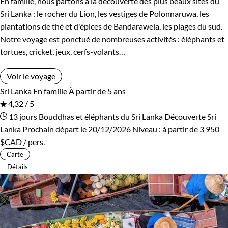
En famille, nous partons à la découverte des plus beaux sites du
Rwanda
Salvador
Sri Lanka : le rocher du Lion, les vestiges de Polonnaruwa, les
plantations de thé et d'épices de Bandarawela, les plages du sud.
Serbie
Seychelles
Notre voyage est ponctué de nombreuses activités : éléphants et
tortues, cricket, jeux, cerfs-volants…
Slovaquie
Spitzberg
Voir le voyage
Sri Lanka
Tadjikistan
Sri Lanka
En famille
À partir de 5 ans
4,32 / 5
Tanzanie
Thailande
13 jours
Bouddhas et éléphants du Sri Lanka
Découverte Sri
Lanka
Prochain départ le 20/12/2026
Niveau :
à partir de
3 950
Tibet
Turquie
$CAD
/ pers.
Carte
Vietnam
Zimbabwe
Détails