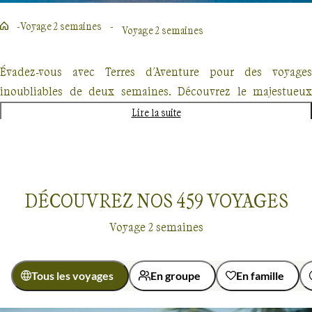
Voyage 2 semaines
Voyage 2 semaines
Évadez-vous avec Terres d'Aventure pour des voyages
inoubliables de deux semaines. Découvrez le majestueux
Kilimandjaro, explorez les forêts enneigées du Québec en
Lire la suite
traîneau à chiens ou partez à l'aventure au Costa Rica. Chaque
destination promet une expérience unique, mêlant
randonnée, découverte culturelle et rencontres authentiques.
Nos voyages, conçus pour les passionnés de nature et
DÉCOUVREZ NOS
459
VOYAGES
d'aventure offrent un dépaysement total mais également une
Voyage 2 semaines
approche éco-responsable.
Tous les voyages
En groupe
En famille
Voyage 2 semaines