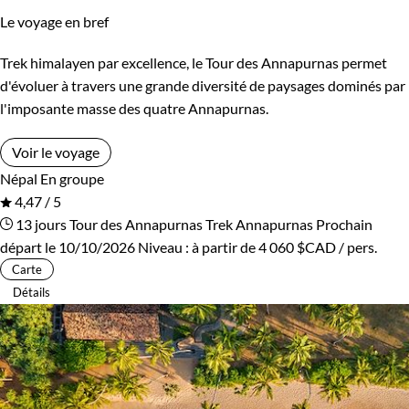
Le voyage en bref
Kirghizistan
Kosovo
Trek himalayen par excellence, le Tour des Annapurnas permet
Itinérance
Laos
Lesotho
d'évoluer à travers une grande diversité de paysages dominés par
Itinérant
Semi-itinérant
l'imposante masse des quatre Annapurnas.
Lettonie
Lituanie
Voir le voyage
Macédoine
Madagascar
Environnement
Népal
En groupe
4,47 / 5
Malaisie
Maldives
Bord de mer et îles
Brousse et Savane
13 jours
Tour des Annapurnas
Trek Annapurnas
Prochain
départ le 10/10/2026
Niveau :
à partir de
4 060 $CAD
/ pers.
Maroc
Martinique
Désert
Forêts, collines, rivières et lacs
Carte
Détails
Mauritanie
Mexique
Haute Montagne
Montagne
Mongolie
Monténégro
Neige
Patrimoine et Nature
Mozambique
Namibie
Terres Polaires
Volcans