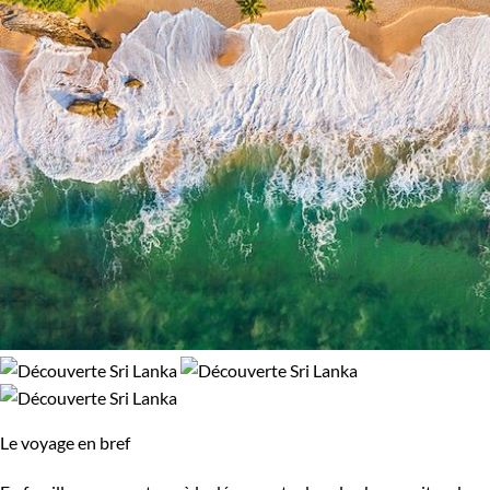
Népal
Nicaragua
Norvège
Nouvelle-Zélande
Oman
Ouganda
Ouzbekistan
Pakistan
Palestine
Panama
Pérou
Philippines
Pologne
Portugal
République tchèque
Réunion
Le voyage en bref
Rodrigues
Roumanie