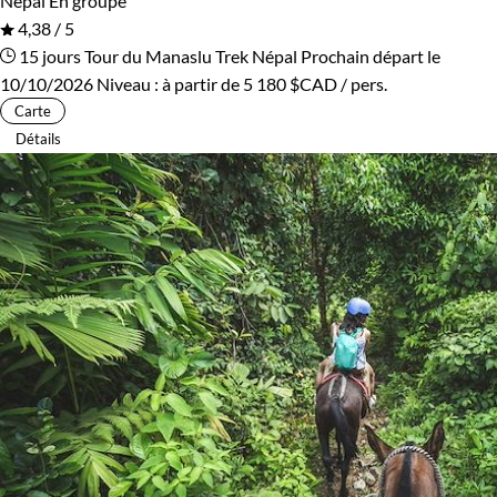
Népal
En groupe
4,38 / 5
15 jours
Tour du Manaslu
Trek Népal
Prochain départ le
10/10/2026
Niveau :
à partir de
5 180 $CAD
/ pers.
Carte
Détails