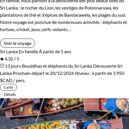
En famille, nous partons à la découverte des plus beaux sites du
Rwanda
Salvador
Sri Lanka : le rocher du Lion, les vestiges de Polonnaruwa, les
plantations de thé et d'épices de Bandarawela, les plages du sud.
Serbie
Seychelles
Notre voyage est ponctué de nombreuses activités : éléphants et
tortues, cricket, jeux, cerfs-volants…
Slovaquie
Spitzberg
Voir le voyage
Sri Lanka
Tadjikistan
Sri Lanka
En famille
À partir de 5 ans
4,32 / 5
Tanzanie
Thailande
13 jours
Bouddhas et éléphants du Sri Lanka
Découverte Sri
Lanka
Prochain départ le 20/12/2026
Niveau :
à partir de
3 950
Tibet
Turquie
$CAD
/ pers.
Carte
Vietnam
Zimbabwe
Détails