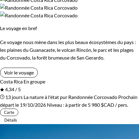
Cambodge
Ski de fond et ski nordique
Canada
Traîneau à chiens
Cap-Vert
Trek
Chili
Vélo
Le voyage en bref
Chine
VTT / Gravel
Colombie
Ce voyage nous mène dans les plus beaux écosystèmes du pays :
Afficher plus
Congo
Corée du Sud
les plaines du Guanacaste, le volcan Rincón, le parc et les plages
du Corcovado, la forêt brumeuse de San Gerardo.
Costa Rica
Croatie
Budget
Voir le voyage
Cuba
Ecosse
Costa Rica
En groupe
De 1 250 à 2 000 $CAD
4,34 / 5
Egypte
Equateur
13 jours
La nature à l'état pur
Randonnée Corcovado
Prochain
De 2 000 à 3 000 $CAD
départ le 19/10/2026
Niveau :
à partir de
5 980 $CAD
/ pers.
Espagne
Estonie
Carte
Plus de 3 000 $CAD
Détails
Eswatini
Etats-Unis
Ethiopie
France