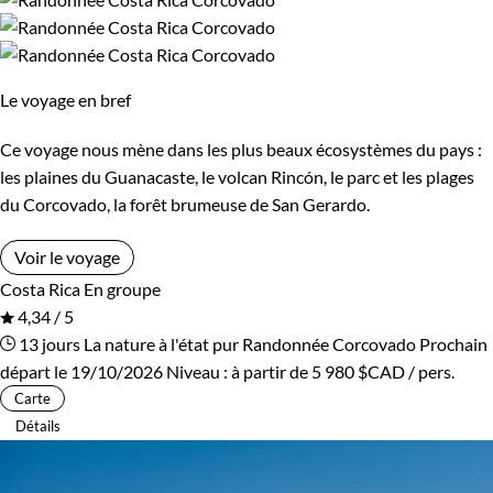
Cambodge
Ski de fond et ski nordique
Canada
Traîneau à chiens
Cap-Vert
Trek
Chili
Vélo
Le voyage en bref
Chine
VTT / Gravel
Colombie
Ce voyage nous mène dans les plus beaux écosystèmes du pays :
Afficher plus
Congo
Corée du Sud
les plaines du Guanacaste, le volcan Rincón, le parc et les plages
du Corcovado, la forêt brumeuse de San Gerardo.
Costa Rica
Croatie
Budget
Voir le voyage
Cuba
Ecosse
Costa Rica
En groupe
De 1 250 à 2 000 $CAD
4,34 / 5
Egypte
Equateur
13 jours
La nature à l'état pur
Randonnée Corcovado
Prochain
De 2 000 à 3 000 $CAD
départ le 19/10/2026
Niveau :
à partir de
5 980 $CAD
/ pers.
Espagne
Estonie
Carte
Plus de 3 000 $CAD
Détails
Eswatini
Etats-Unis
Ethiopie
France