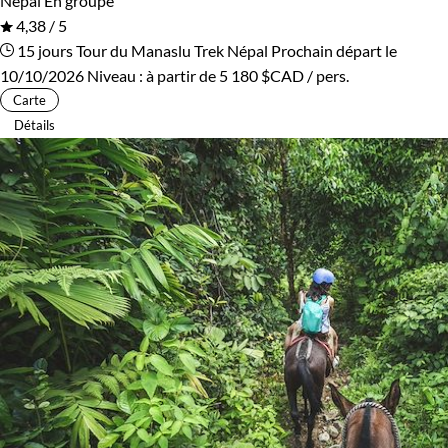
Népal
En groupe
4,38 / 5
15 jours
Tour du Manaslu
Trek Népal
Prochain départ le
10/10/2026
Niveau :
à partir de
5 180 $CAD
/ pers.
Carte
Détails