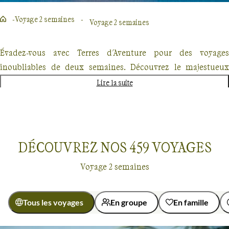
Voyage 2 semaines
Voyage 2 semaines
Évadez-vous avec Terres d'Aventure pour des voyages
inoubliables de deux semaines. Découvrez le majestueux
Kilimandjaro, explorez les forêts enneigées du Québec en
Lire la suite
traîneau à chiens ou partez à l'aventure au Costa Rica. Chaque
destination promet une expérience unique, mêlant
randonnée, découverte culturelle et rencontres authentiques.
Nos voyages, conçus pour les passionnés de nature et
DÉCOUVREZ NOS
459
VOYAGES
d'aventure offrent un dépaysement total mais également une
Voyage 2 semaines
approche éco-responsable.
Tous les voyages
En groupe
En famille
Voyage 2 semaines