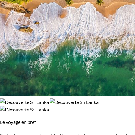
Népal
Nicaragua
Norvège
Nouvelle-Zélande
Oman
Ouganda
Ouzbekistan
Pakistan
Palestine
Panama
Pérou
Philippines
Pologne
Portugal
République tchèque
Réunion
Le voyage en bref
Rodrigues
Roumanie