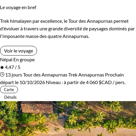
Le voyage en bref
Kirghizistan
Kosovo
Trek himalayen par excellence, le Tour des Annapurnas permet
Itinérance
Laos
Lesotho
d'évoluer à travers une grande diversité de paysages dominés par
Itinérant
Semi-itinérant
l'imposante masse des quatre Annapurnas.
Lettonie
Lituanie
Voir le voyage
Macédoine
Madagascar
Environnement
Népal
En groupe
4,47 / 5
Malaisie
Maldives
Bord de mer et îles
Brousse et Savane
13 jours
Tour des Annapurnas
Trek Annapurnas
Prochain
départ le 10/10/2026
Niveau :
à partir de
4 060 $CAD
/ pers.
Maroc
Martinique
Désert
Forêts, collines, rivières et lacs
Carte
Détails
Mauritanie
Mexique
Haute Montagne
Montagne
Mongolie
Monténégro
Neige
Patrimoine et Nature
Mozambique
Namibie
Terres Polaires
Volcans