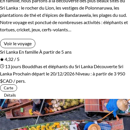
En famille, nous partons à la découverte des plus beaux sites du
Rwanda
Salvador
Sri Lanka : le rocher du Lion, les vestiges de Polonnaruwa, les
plantations de thé et d'épices de Bandarawela, les plages du sud.
Serbie
Seychelles
Notre voyage est ponctué de nombreuses activités : éléphants et
tortues, cricket, jeux, cerfs-volants…
Slovaquie
Spitzberg
Voir le voyage
Sri Lanka
Tadjikistan
Sri Lanka
En famille
À partir de 5 ans
4,32 / 5
Tanzanie
Thailande
13 jours
Bouddhas et éléphants du Sri Lanka
Découverte Sri
Lanka
Prochain départ le 20/12/2026
Niveau :
à partir de
3 950
Tibet
Turquie
$CAD
/ pers.
Carte
Vietnam
Zimbabwe
Détails