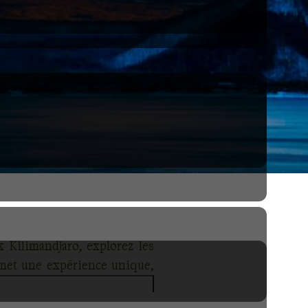
 Kilimandjaro, explorez les
omet une expérience unique,
nature et d'aventure offrent