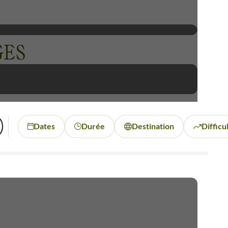
GES
Dates
Durée
Destination
Difficu