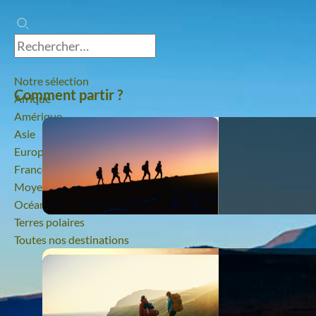
Notre sélection
Comment partir ?
Afrique
Amérique
Asie
Europe
France
Moyen-Orient
Océanie
Terres polaires
Toutes nos destinations