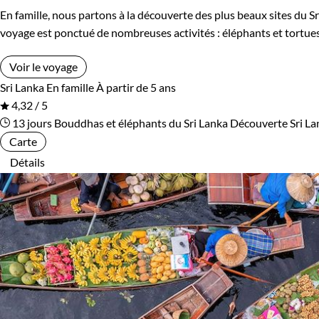
En famille, nous partons à la découverte des plus beaux sites du Sr
Ouzbekistan
Pakistan
voyage est ponctué de nombreuses activités : éléphants et tortues,
Palestine
Panama
Voir le voyage
Sri Lanka
En famille
À partir de 5 ans
Pérou
Philippines
4,32 / 5
13 jours
Bouddhas et éléphants du Sri Lanka
Découverte Sri La
Pologne
Portugal
Carte
Détails
République tchèque
Réunion
Rodrigues
Roumanie
Rwanda
Salvador
Serbie
Seychelles
Slovaquie
Spitzberg