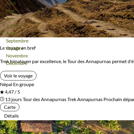
Avril
Bivouac, sous tente
Refuge, gîte, dortoir
Mai
Ile Maurice
Inde
Juin
Standard
Supérieur
Juillet
Inde Himalayenne
Indonésie
Août
Haut de gamme
Septembre
Irlande
Islande
Le voyage en bref
Octobre
Novembre
Israël
Italie
Type de bateau
Trek himalayen par excellence, le Tour des Annapurnas permet d'
Décembre
Japon
Jordanie
Bateaux de croisière
Vieux gréements et voiliers
Voir le voyage
Népal
En groupe
Kazakhstan
Kenya
4,47 / 5
Itinérance
13 jours
Tour des Annapurnas
Trek Annapurnas
Prochain dépa
Kirghizistan
Kosovo
Carte
Itinérant
Semi-itinérant
Détails
Laos
Lesotho
Lettonie
Lituanie
Environnement