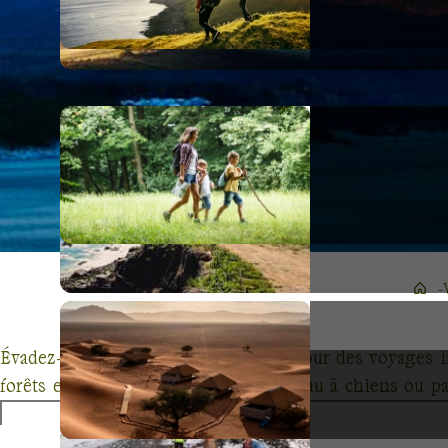
Évadez-vous avec Terres d'Aventure pour des voyages i
forêts enneigées du Québec en traîneau à chiens ou pa
mêlant randonnée, découverte culturelle et rencontres a
un dépaysement total mais également une approche éco-