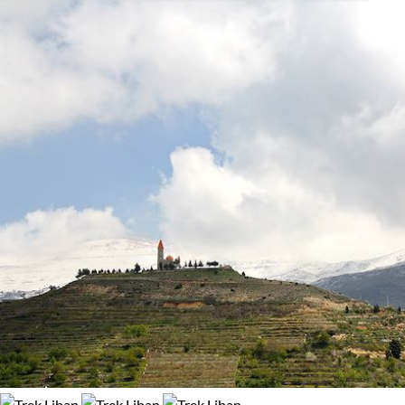
Activité
Que vous soyez adepte de longues randonnées ou de treks
94% de satisfaction
(
33 avis
)
stimulants, les montagnes escarpées du Liban constituent un
Randonnée
Trek
terrain de jeu rêvé. Voyagez en groupe, partagez ces moments
uniques et créez ensemble des souvenirs indélébiles de ce
pays unique.
Guide de voyage Liban