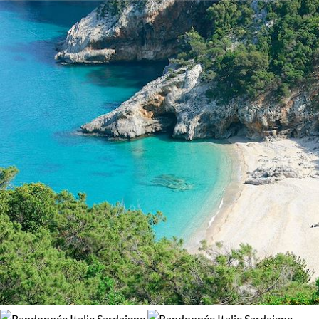
glaciers du Spitzberg. Peut-être préférez-vous une expérience
Itinérance
96% de satisfaction
(
48 avis
)
plus puissante, comme gravir les pentes du Kilimandjaro ou
simplement explorer les volcans d'Auvergne.
Itinérant
En étoile
Chaque voyage est soigneusement organisé pour vous offrir
une expérience authentique et enrichissante. Profitez-en
pour découvrir des destinations spectaculaires et vivre des
moments uniques.