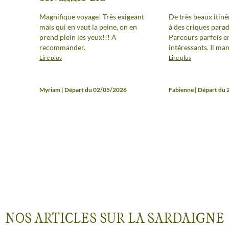
Magnifique voyage! Très exigeant
De très beaux itin
mais qui en vaut la peine, on en
à des criques parad
prend plein les yeux!!! A
Parcours parfois e
recommander.
intéressants. Il manquerait peut-
être une incursion 
Lire plus
Lire plus
montagneux de l'île
Myriam | Départ du 02/05/2026
Fabienne | Départ du
NOS ARTICLES SUR LA SARDAIGNE