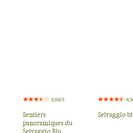
AVIS VOYAGEURS EN
SARDAIGNE
Des retours authentiques pour vous aider à choisir en
toute transparence.
Voir tous les avis
Sentiers
Selvaggio b
panoramiques du
Selvaggio Blu