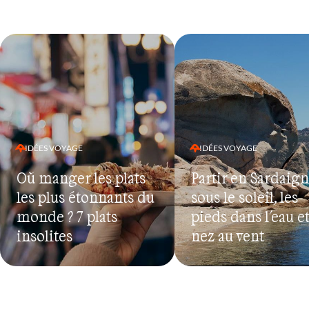
IDÉES VOYAGE
IDÉES VOYAGE
Où manger les plats
Partir en Sardaign
les plus étonnants du
sous le soleil, les
monde ? 7 plats
pieds dans l'eau et
insolites
nez au vent