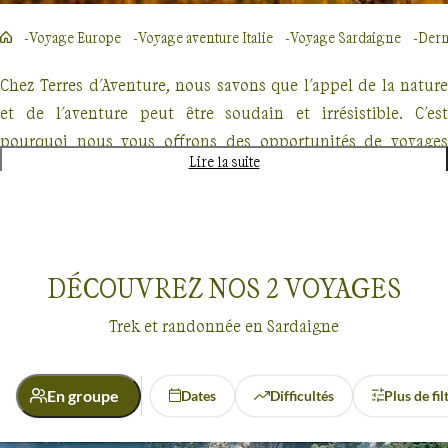
Voyage Europe
Voyage aventure Italie
Voyage Sardaigne
Dern
Chez Terres d'Aventure, nous savons que l'appel de la nature
et de l'aventure peut être soudain et irrésistible. C'est
pourquoi nous vous offrons des opportunités de voyages
Lire la suite
d'aventure en dernières minutes, parfaits pour les
explorateurs spontanés. Que vous rêviez de traverser des
paysages majestueux, de vous immerger dans la beauté
sauvage ou de relever des défis physiques stimulants, nous
DÉCOUVREZ NOS
2
VOYAGES
avons le voyage qu'il vous faut.
Trek et randonnée en Sardaigne
Nos offres de dernières minutes comprennent des treks
inoubliables, des randonnées dans des lieux emblématiques
et des croisières exploratoires. Imaginez-vous parcourant les
En groupe
Dates
Difficultés
Plus de fil
sentiers escarpés du GR20 en Corse, ou naviguant parmi les
Dernières minutes
Sardaigne