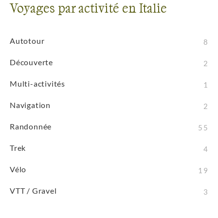
autres, tous aiment profondément leur métier et
Voyages par activité en Italie
partagent sans limites leur savoir sur leurs régions,
leurs villes, leurs montagnes... 80 voyages, en
Autotour
8
groupe, en individuel ou en famille, en bord de mer
ou à 3000 mètres d'altitude, le choix est vaste ! Où
Découverte
2
partir ? A l'assaut du sommet de l'Etna, sur les
chemins des Cinque Terre, sur les rives du lac de
Multi-activités
1
Côme ou sur la lagune de Venise ? Ces possibilités
Navigation
2
sont étourdissantes, car toutes merveilleusement
belles et séduisantes. L'Italie se déguste, lentement,
Randonnée
55
voyage après voyage. La Dolce Vita n'est pas une
Trek
vaine expression, mais tout un art. Un art qu'il
4
convient d'apprécier piano, sano, lontano...
Vélo
19
VTT / Gravel
3