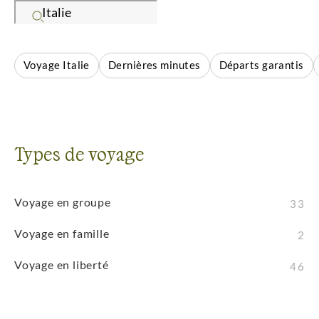
paysages à une histoire millénaire, à travers un
patrimoine culturel exceptionnel. A la fin des
années 80, nous emmenions nos premiers
Voyage Italie
Dernières minutes
Départs garantis
randonneurs dans les Dolomites et les Abruzzes,
deux des plus beaux massifs italiens. Peu de temps
après, d'autres groupes découvraient la Toscane,
l'Etna et l'archipel volcanique des Eoliennes.
Types de voyage
Depuis, au fil des années et des voyages, Terres
d'Aventure a créé un solide réseau de partenaires,
garantissant une expertise très pointue de chaque
Voyage en groupe
33
région d'Italie. Aujourd'hui nous vous proposons
plus de 80 voyages en Italie, qui assume
Voyage en famille
2
parfaitement son statut de destination privilégiée
Voyage en liberté
par nos voyageurs ! Vous reconnaissez en effet
46
volontiers notre savoir-faire et celui de nos guides :
Barbara, Francesca, Marco, Ugo, Monica et les