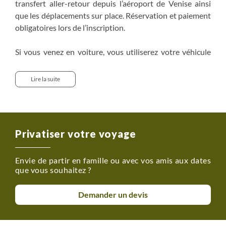
transfert aller-retour depuis l’aéroport de Venise ainsi
que les déplacements sur place. Réservation et paiement
obligatoires lors de l’inscription.
Si vous venez en voiture, vous utiliserez votre véhicule
personnel pour rejoindre le point de départ des
randonnées.
Lire la suite
Chambre individuelle sur demande : 580$.
Privatiser votre voyage
Envie de partir en famille ou avec vos amis aux dates
que vous souhaitez ?
Demander un devis