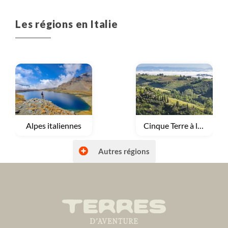
Les régions en Italie
Voyage
Alpes italiennes
Voyage
Cinque Terre à la Toscane
Autres régions
Voyage
Dolomites
Voyage
Italie du Sud