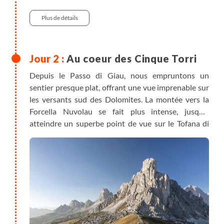
Plus de détails
Au coeur des Cinque Torri
Depuis le Passo di Giau, nous empruntons un
sentier presque plat, offrant une vue imprenable sur
les versants sud des Dolomites. La montée vers la
Forcella Nuvolau se fait plus intense, jusqu'à
atteindre un superbe point de vue sur le Tofana di
Rozes. En poursuivant, nous passons devant le
refuge Averau avant de descendre vers les Cinque
Torri, dont la majesté se révèle à mesure que l'on s'en
approche. Nous revenons ensuite au point de départ
en contournant le massif par un itinéraire plus
sauvage.
Si vous utilisez votre véhicule personnel, le trajet