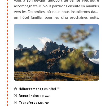
vous à 16h devant l’aéroport de Venise avec notre
accompagnateur. Nous partirons ensuite en minibus
vers les Dolomites, où nous nous installerons dans
un hôtel familial pour les cinq prochaines nuits.
L’accompagnateur vous présentera le programme
avant notre premier dîner au cœur des montagnes.
Pour les participants sans le pack mobilité et venant
en voiture, l’accueil se fera directement à l’hôtel
(nom précisé dans la convocation) à partir de 18h.
en hôtel ***
Diner
Minibus