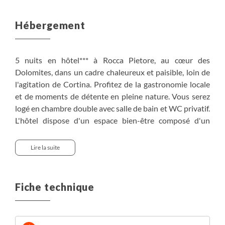
Hébergement
5 nuits en hôtel*** à Rocca Pietore, au cœur des
Dolomites, dans un cadre chaleureux et paisible, loin de
l'agitation de Cortina. Profitez de la gastronomie locale
et de moments de détente en pleine nature. Vous serez
logé en chambre double avec salle de bain et WC privatif.
L'hôtel dispose d'un espace bien-être composé d'un
sauna et d'un bain turc. Il est accessible tous les jours de
15 à 19h, sur réservation sur place (avec supplément).
Lire la suite
Cet hébergement a été choisi pour vous offrir une
expérience intime et paisible, loin de l'agitation. Entre
Fiche technique
Arabba et la Val di Fassa, ce refuge chaleureux vous
plonge dans l'authenticité alpine, avec balcons fleuris et
ruisseaux apaisants. Un cadre parfait pour un séjour actif