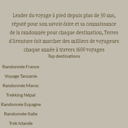
Leader du voyage à pied depuis plus de 50 ans,
réputé pour son savoir-faire et sa connaissance
de la randonnée pour chaque destination, Terres
Voyage
Lacs italiens à Venise
Voyage
Sardaigne
d'Aventure fait marcher des milliers de voyageurs
chaque année à travers 1600 voyages
Top destinations
Randonnée France
Voyage Tanzanie
Voyage
Sicile et îles éoliennes
Randonnée Maroc
Trekking Népal
Randonnée Espagne
Randonnée Italie
Trek Islande