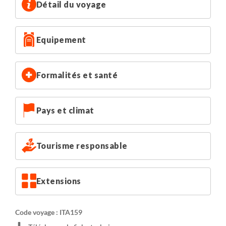
et reposant au cœur des montagnes.
Détail du voyage
Les inscriptions individuelles seront regroupées en
Equipement
chambre de 2. Chambre triple possible sur demande et
sous réserve de disponibilité.
Formalités et santé
Chambre individuelle sur demande : 566$.
Pays et climat
Tourisme responsable
Extensions
Code voyage : ITA159