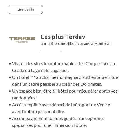
emmènera à travers des paysages époustouflants, entre
crêtes aériennes et forêts profondes. En soirée, profitez
Lire la suite
du confort chaleureux d'un hôtel typique et convivial, où
une cuisine locale savoureuse vous attend, pour un
moment de détente au cœur de la nature.
Les plus Terdav
par notre conseillère voyage à Montréal
Visites des sites incontournables : les Cinque Torri, la
Croda da Lago et le Lagazuoi.
Un hôtel *** au charme montagnard authentique, situé
dans un cadre paisible au cœur des Dolomites.
Un espace bien-être à l'hôtel pour récupérer après vos
randonnées.
Accès simplifié avec départ de l’aéroport de Venise
avec l'option pack mobilité.
Accompagnement par des guides francophones
spécialisés pour une immersion totale.