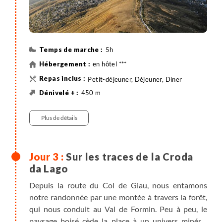
jusqu’au point de départ de la randonnée prendra
environ 30 minutes à l’aller et 30 minutes au retour.
5h
en hôtel ***
Petit-déjeuner, Déjeuner, Diner
450 m
450 m
8 km
Randonnée
Minibus
Plus de détails
Sur les traces de la Croda
da Lago
Depuis la route du Col de Giau, nous entamons
notre randonnée par une montée à travers la forêt,
qui nous conduit au Val de Formin. Peu à peu, le
paysage boisé cède la place à un univers minéral