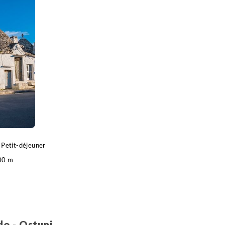
ilomètres pour cette première étape à vélo, nous
, nous consulter) jusqu'à Gioia del Colle avec une
Petit-déjeuner
00 m
o
o - Ostuni