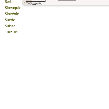
Voyage
Serbie
Voyage
Slovaquie
Voyage
Slovénie
Voyage
Suède
Voyage
Suisse
Voyage
Turquie