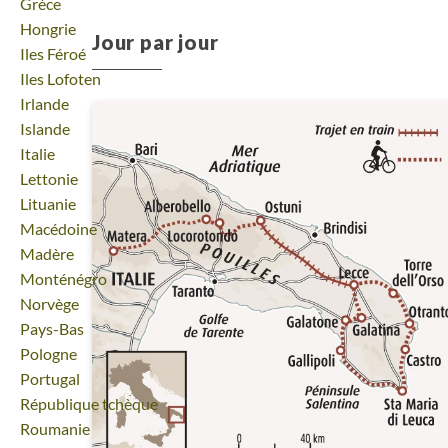
Voyage
Grèce
Voyage
Hongrie
Jour par jour
Voyage
Iles Féroé
Voyage
Iles Lofoten
Voyage
Irlande
Voyage
Islande
Voyage
Italie
Voyage
Lettonie
Voyage
Lituanie
Voyage
Macédoine
Voyage
Madère
Voyage
Monténégro
Voyage
Norvège
Voyage
Pays-Bas
Voyage
Pologne
Voyage
Portugal
Voyage
République tchèque
Voyage
Roumanie