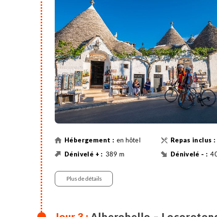
En alternative afin de réduire le nombre de k
pouvons proposer un transfert (avec supplément
étape plus courte (37km total).
en hôtel
389 m
4
79 km
Vél
Plus de détails
Alberobello – Locorotond