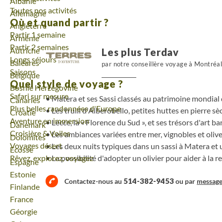
Voyage
Albanie
Toutes nos activités
Un séjour à vélo au cœur du "talon de la botte", so
Voyage
Allemagne
Où et quand partir ?
entre histoire, gastronomie, culture, plage et soleil.
Voyage
Angleterre
Partir 1 semaine
Voyage
Arménie
Partir 2 semaines
Voyage
Autriche
Les plus Terdav
Longs séjours
Voyage
Baléares
par notre conseillère voyage à Montréa
Saisons
Voyage
Belgique
Quel style de voyage ?
Voyage
Bosnie Herzégovine
Safari sur mesure
Matera et ses Sassi classés au patrimoine mondia
Voyage
Canaries
Plus belles randonnées d'Europe
Les trulli d'Alberobello, petites huttes en pierre sè
Voyage
Croatie
Aventure en immersion
Lecce, la « Florence du Sud », et ses trésors d'art b
Voyage
Danemark
Croisière & Voiles
Les ambiances variées entre mer, vignobles et oliv
Voyage
Dolomites
Voyages désert
Les deux nuits typiques dans un sassi à Matera et 
Voyage
Ecosse
Rêvez, explorez, voyagez
La possibilité d'adopter un olivier pour aider à la 
Voyage
Espagne
Voyage
Estonie
514-382-9453
Contactez-nous au
ou par
messag
Voyage
Finlande
Voyage
France
Voyage
Géorgie