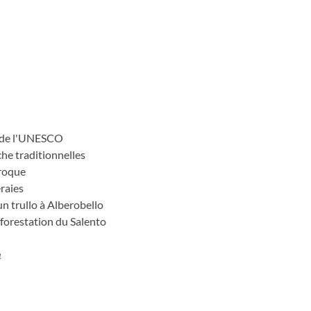
us le signe d'un mélange unique
l
l de l'UNESCO
che traditionnelles
aroque
eraies
un trullo à Alberobello
reforestation du Salento
e