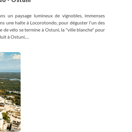
 dans un paysage lumineux de vignobles, immenses
ons une halte à Locorotondo, pour déguster l'un des
e de vélo se termine à Ostuni, la "ville blanche" pour
uit à Ostuni.
ètres pour cette seconde étape à vélo, nous pouvons
rotondo et Cisternino et qui se termine à Ostuni.