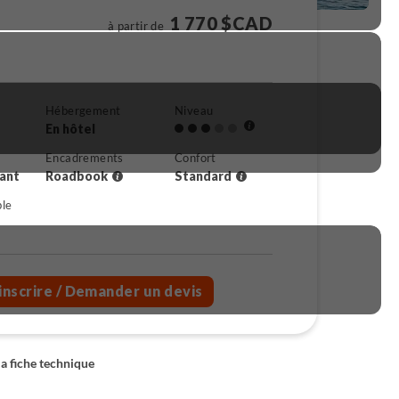
1 770 $CAD
à partir de
Hébergement
Niveau
En hôtel
Encadrements
Confort
rant
Roadbook
Standard
ble
inscrire
/ Demander un devis
la fiche technique