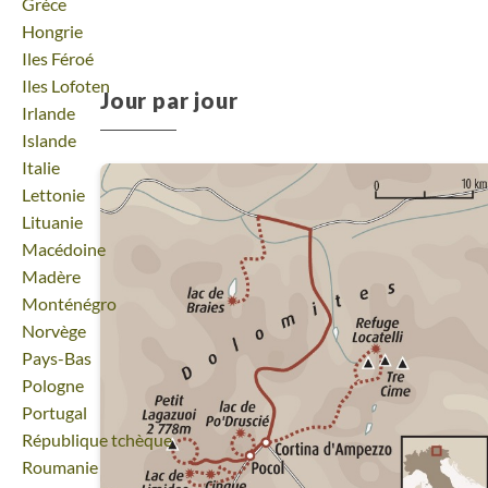
Voyage
Grèce
Voyage
Hongrie
Voyage
Iles Féroé
Voyage
Iles Lofoten
Jour par jour
Voyage
Irlande
Voyage
Islande
Voyage
Italie
Voyage
Lettonie
Voyage
Lituanie
Voyage
Macédoine
Voyage
Madère
Voyage
Monténégro
Voyage
Norvège
Voyage
Pays-Bas
Voyage
Pologne
Voyage
Portugal
Voyage
République tchèque
Voyage
Roumanie