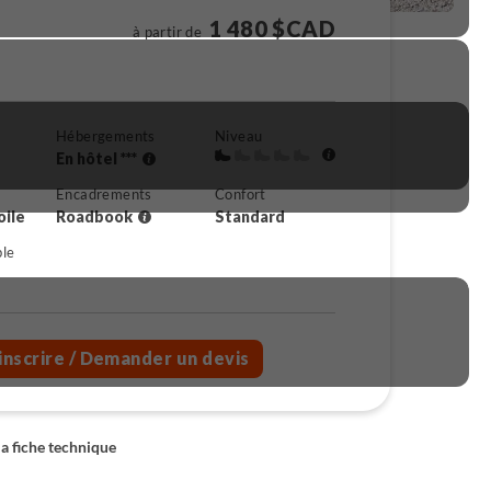
1 480 $CAD
à partir de
Hébergements
Niveau
En hôtel ***
Encadrements
Confort
oile
Roadbook
Standard
ble
inscrire
/ Demander un devis
la fiche technique