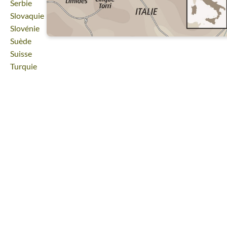
Voyage
Serbie
Voyage
Slovaquie
Voyage
Slovénie
Voyage
Suède
Voyage
Suisse
Voyage
Turquie