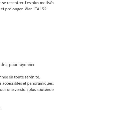
e se recentrer. Les plus motivés
et prolonger l’élan
ITAL52
.
l
rtina, pour rayonner
née en toute sérénité.
 accessibles et panoramiques.
pour une version plus soutenue
e