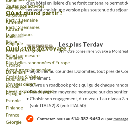
Voyage
Albanie
d’un hôtel en lisière d’une forêt centenaire permet d
Toutes nos activités
Voyage
Allemagne
peuvent choisir une version plus soutenue du séjour 
Où et quand partir ?
Voyage
Angleterre
Partir 1 semaine
Voyage
Arménie
Partir 2 semaines
Voyage
Autriche
Longs séjours
Voyage
Baléares
Saisons
Voyage
Belgique
Les plus Terdav
Quel style de voyage ?
Voyage
Bosnie Herzégovine
par notre conseillère voyage à Montréa
Safari sur mesure
Voyage
Canaries
Plus belles randonnées d'Europe
Voyage
Croatie
Aventure en immersion
Séjourner au cœur des Dolomites, tout près de Co
Voyage
Danemark
Croisière & Voiles
facilement.
Voyage
Dolomites
Voyages désert
Suivre un roadbook précis qui guide chaque randon
Voyage
Ecosse
Rêvez, explorez, voyagez
Randonner en moyenne montagne, sur des sentiers
Voyage
Espagne
Choisir son engagement, du niveau 1 au niveau 3 
Voyage
Estonie
(voir
ITAL52
) & (voir
ITAL60
)
Voyage
Finlande
Voyage
France
514-382-9453
Contactez-nous au
ou par
messag
Voyage
Géorgie