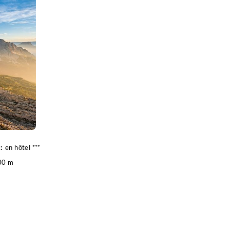
en hôtel ***
00 m
10 km