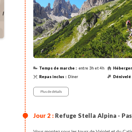
entre 3h et 4h
Diner
550 m
Plus de détails
Refuge Stella Alpina - Pas
Vous montez sous les tours de Vajolet et du Cat