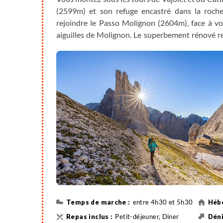
(2599m) et son refuge encastré dans la roche.
rejoindre le Passo Molignon (2604m), face à v
aiguilles de Molignon. Le superbement rénové ref
Rossa, que vous pourrez explorer en fin de journée
Nuit au refuge.
Pour cette journée, il faudra porter avec vous vo
entre 4h30 et 5h30
Petit-déjeuner, Diner