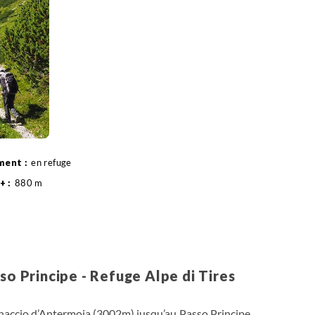
en refuge
880 m
Randonnée
so Principe - Refuge Alpe di Tires
inaccio d’Antermoia (3002m) jusqu’au Passo Principe