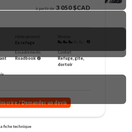
3 050 $CAD
à partir de
Hébergement
Niveau
En refuge
Encadrements
Confort
rant
Roadbook
Refuge, gîte,
dortoir
ble
inscrire
/ Demander un devis
la fiche technique