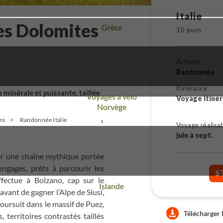
Italie
es Dolomites
Voyage
Grèce
10 jours
Activité
Randonnée
Itinérance
minérale et puissante, taillée
Voyages à vélo
Voyage itiné
Voyage
Norvège
es
Randonnée Italie
+
Voyage réalisa
juin à sept.
ser une chaîne mythique portée
ngagés, prêts à parcourir les
S'
ffectue à Bolzano, cap sur le
Voyage
Islande
avant de gagner l’Alpe de Siusi,
oursuit dans le massif de Puez,
Télécharger 
 territoires contrastés taillés