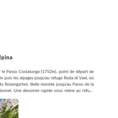
lpina
r le Passo Costalunga (1752m), point de départ de
n puis les alpages jusqu’au refuge Roda di Vael, où
du Rosengarten. Belle montée jusqu’au Passo de la
ionnel. Une descente rapide vous mène au refuge
ente, vous aurez peut-être la chance d’apercevoir des