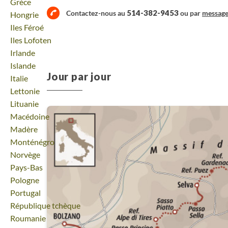
Voyage
Grèce
514-382-9453
Contactez-nous au
ou par
messag
Voyage
Hongrie
Voyage
Iles Féroé
Voyage
Iles Lofoten
Voyage
Irlande
Voyage
Islande
Jour par jour
Voyage
Italie
Voyage
Lettonie
Voyage
Lituanie
Voyage
Macédoine
Voyage
Madère
Voyage
Monténégro
Voyage
Norvège
Voyage
Pays-Bas
Voyage
Pologne
Voyage
Portugal
Voyage
République tchèque
Voyage
Roumanie