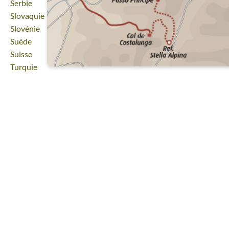
Voyage
Serbie
Voyage
Slovaquie
Voyage
Slovénie
Voyage
Suède
Voyage
Suisse
Voyage
Turquie