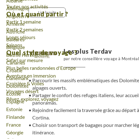
Voyage
Albanie
pour la marche. L’ultime temps fort conduit autour 
Toutes nos activités
Voyage
Allemagne
mont Paterno, jusqu’aux eaux calmes du lac Mi
Lire la suite
Où et quand partir ?
Voyage
Angleterre
traversée.
Partir 1 semaine
Voyage
Arménie
Partir 2 semaines
Voyage
Autriche
Longs séjours
Voyage
Baléares
Saisons
Voyage
Belgique
Les plus Terdav
Quel style de voyage ?
Voyage
Bosnie Herzégovine
par notre conseillère voyage à Montréa
Safari sur mesure
Voyage
Canaries
Plus belles randonnées d'Europe
Voyage
Croatie
Aventure en immersion
Voyage
Danemark
Parcourir les massifs emblématiques des Dolomites,
Croisière & Voiles
Voyage
Dolomites
alpages ouverts.
Voyages désert
Voyage
Ecosse
Partager le confort des refuges italiens, leur accuei
Rêvez, explorez, voyagez
Voyage
Espagne
panoramas.
Voyage
Estonie
Rejoindre facilement la traversée grâce au départ à 
Voyage
Finlande
Cortina.
Voyage
France
Choisir son transport de bagages pour marcher lége
itinérance.
Voyage
Géorgie