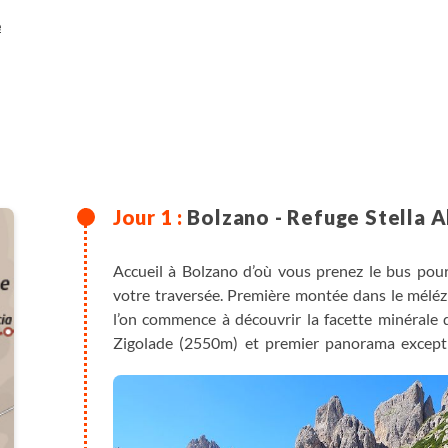
e
Bolzano - Refuge Stella A
Accueil à Bolzano d’où vous prenez le bus pou
votre traversée. Première montée dans le mélézi
l’on commence à découvrir la facette minérale 
Zigolade (2550m) et premier panorama except
Stella Alpina (2000m). Ouvrez l’œil dans la desc
hardes de mouflons.
Dîner et nuit au refuge.