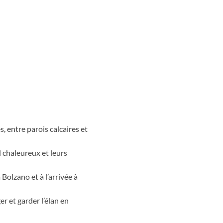
des Tre Cime di Lavaredo et du
surina, miroir naturel de la
l
 entre parois calcaires et
l chaleureux et leurs
Bolzano et à l’arrivée à
r et garder l’élan en