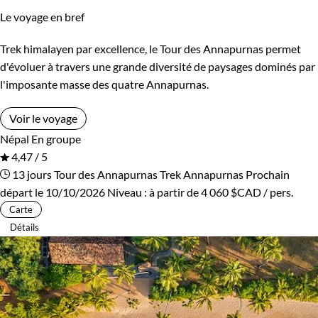
Le voyage en bref
Kirghizistan
Kosovo
Trek himalayen par excellence, le Tour des Annapurnas permet
Itinérance
Laos
Lesotho
d'évoluer à travers une grande diversité de paysages dominés par
Itinérant
Semi-itinérant
l'imposante masse des quatre Annapurnas.
Lettonie
Lituanie
Voir le voyage
Macédoine
Madagascar
Environnement
Népal
En groupe
4,47 / 5
Malaisie
Maldives
Bord de mer et îles
Brousse et Savane
13 jours
Tour des Annapurnas
Trek Annapurnas
Prochain
départ le 10/10/2026
Niveau :
à partir de
4 060 $CAD
/ pers.
Maroc
Martinique
Désert
Forêts, collines, rivières et lacs
Carte
Détails
Mauritanie
Mexique
Haute Montagne
Montagne
Mongolie
Monténégro
Neige
Patrimoine et Nature
Mozambique
Namibie
Terres Polaires
Volcans