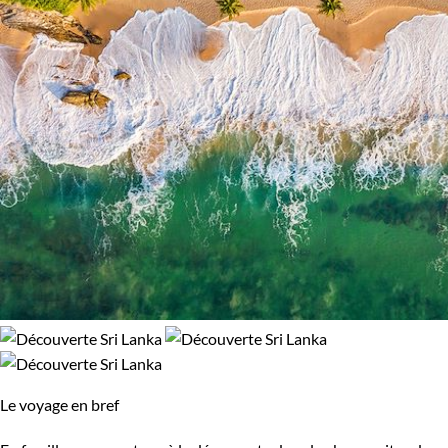
Népal
Nicaragua
Norvège
Nouvelle-Zélande
Oman
Ouganda
Ouzbekistan
Pakistan
Palestine
Panama
Pérou
Philippines
Pologne
Portugal
République tchèque
Réunion
Le voyage en bref
Rodrigues
Roumanie