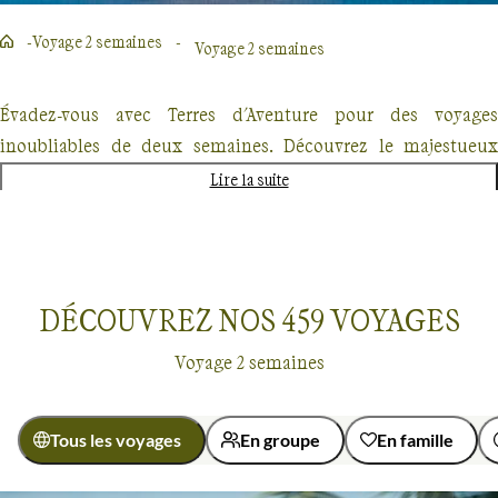
Voyage 2 semaines
Voyage 2 semaines
Évadez-vous avec Terres d'Aventure pour des voyages
inoubliables de deux semaines. Découvrez le majestueux
Kilimandjaro, explorez les forêts enneigées du Québec en
Lire la suite
traîneau à chiens ou partez à l'aventure au Costa Rica. Chaque
destination promet une expérience unique, mêlant
randonnée, découverte culturelle et rencontres authentiques.
Nos voyages, conçus pour les passionnés de nature et
DÉCOUVREZ NOS
459
VOYAGES
d'aventure offrent un dépaysement total mais également une
Voyage 2 semaines
approche éco-responsable.
Tous les voyages
En groupe
En famille
Voyage 2 semaines