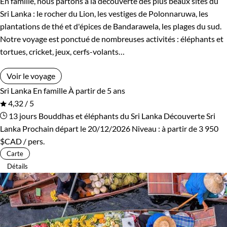
En famille, nous partons à la découverte des plus beaux sites du
Rwanda
Salvador
Sri Lanka : le rocher du Lion, les vestiges de Polonnaruwa, les
plantations de thé et d'épices de Bandarawela, les plages du sud.
Serbie
Seychelles
Notre voyage est ponctué de nombreuses activités : éléphants et
tortues, cricket, jeux, cerfs-volants…
Slovaquie
Spitzberg
Voir le voyage
Sri Lanka
Tadjikistan
Sri Lanka
En famille
À partir de 5 ans
4,32 / 5
Tanzanie
Thailande
13 jours
Bouddhas et éléphants du Sri Lanka
Découverte Sri
Lanka
Prochain départ le 20/12/2026
Niveau :
à partir de
3 950
Tibet
Turquie
$CAD
/ pers.
Carte
Vietnam
Zimbabwe
Détails