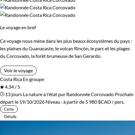
Cambodge
Ski de fond et ski nordique
Canada
Traîneau à chiens
Cap-Vert
Trek
Chili
Vélo
Le voyage en bref
Chine
VTT / Gravel
Colombie
Ce voyage nous mène dans les plus beaux écosystèmes du pays :
Afficher plus
Congo
Corée du Sud
les plaines du Guanacaste, le volcan Rincón, le parc et les plages
du Corcovado, la forêt brumeuse de San Gerardo.
Costa Rica
Croatie
Budget
Voir le voyage
Cuba
Ecosse
Costa Rica
En groupe
De 1 250 à 2 000 $CAD
4,34 / 5
Egypte
Equateur
13 jours
La nature à l'état pur
Randonnée Corcovado
Prochain
De 2 000 à 3 000 $CAD
départ le 19/10/2026
Niveau :
à partir de
5 980 $CAD
/ pers.
Espagne
Estonie
Carte
Plus de 3 000 $CAD
Détails
Eswatini
Etats-Unis
Ethiopie
France