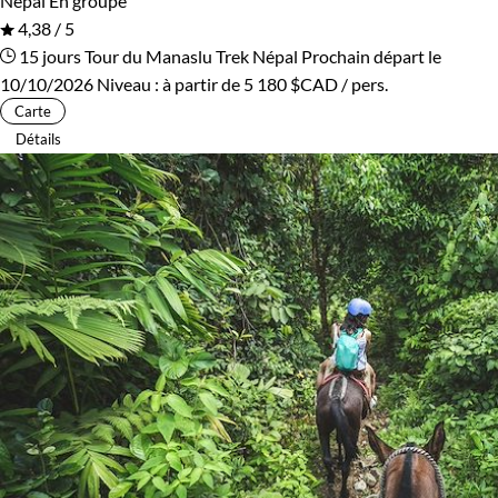
Népal
En groupe
4,38 / 5
15 jours
Tour du Manaslu
Trek Népal
Prochain départ le
10/10/2026
Niveau :
à partir de
5 180 $CAD
/ pers.
Carte
Détails