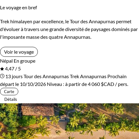
Le voyage en bref
Kirghizistan
Kosovo
Trek himalayen par excellence, le Tour des Annapurnas permet
Itinérance
Laos
Lesotho
d'évoluer à travers une grande diversité de paysages dominés par
Itinérant
Semi-itinérant
l'imposante masse des quatre Annapurnas.
Lettonie
Lituanie
Voir le voyage
Macédoine
Madagascar
Environnement
Népal
En groupe
4,47 / 5
Malaisie
Maldives
Bord de mer et îles
Brousse et Savane
13 jours
Tour des Annapurnas
Trek Annapurnas
Prochain
départ le 10/10/2026
Niveau :
à partir de
4 060 $CAD
/ pers.
Maroc
Martinique
Désert
Forêts, collines, rivières et lacs
Carte
Détails
Mauritanie
Mexique
Haute Montagne
Montagne
Mongolie
Monténégro
Neige
Patrimoine et Nature
Mozambique
Namibie
Terres Polaires
Volcans