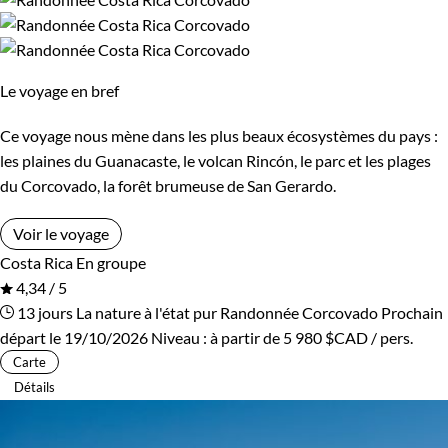
Cambodge
Ski de fond et ski nordique
Canada
Traîneau à chiens
Cap-Vert
Trek
Chili
Vélo
Le voyage en bref
Chine
VTT / Gravel
Colombie
Ce voyage nous mène dans les plus beaux écosystèmes du pays :
Afficher plus
Congo
Corée du Sud
les plaines du Guanacaste, le volcan Rincón, le parc et les plages
du Corcovado, la forêt brumeuse de San Gerardo.
Costa Rica
Croatie
Budget
Voir le voyage
Cuba
Ecosse
Costa Rica
En groupe
De 1 250 à 2 000 $CAD
4,34 / 5
Egypte
Equateur
13 jours
La nature à l'état pur
Randonnée Corcovado
Prochain
De 2 000 à 3 000 $CAD
départ le 19/10/2026
Niveau :
à partir de
5 980 $CAD
/ pers.
Espagne
Estonie
Carte
Plus de 3 000 $CAD
Détails
Eswatini
Etats-Unis
Ethiopie
France