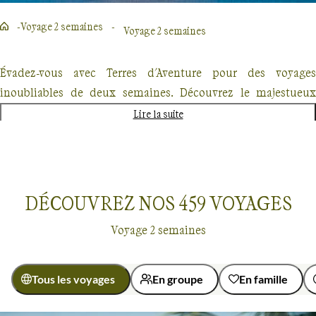
Voyage 2 semaines
Voyage 2 semaines
Évadez-vous avec Terres d'Aventure pour des voyages
inoubliables de deux semaines. Découvrez le majestueux
Kilimandjaro, explorez les forêts enneigées du Québec en
Lire la suite
traîneau à chiens ou partez à l'aventure au Costa Rica. Chaque
destination promet une expérience unique, mêlant
randonnée, découverte culturelle et rencontres authentiques.
Nos voyages, conçus pour les passionnés de nature et
DÉCOUVREZ NOS
459
VOYAGES
d'aventure offrent un dépaysement total mais également une
Voyage 2 semaines
approche éco-responsable.
Tous les voyages
En groupe
En famille
Voyage 2 semaines