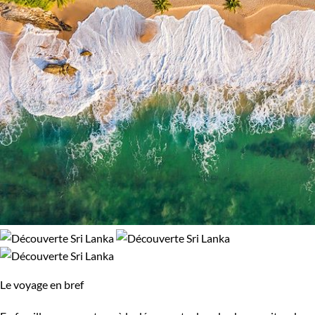
Népal
Nicaragua
Norvège
Nouvelle-Zélande
Oman
Ouganda
Ouzbekistan
Pakistan
Palestine
Panama
Pérou
Philippines
Pologne
Portugal
République tchèque
Réunion
Le voyage en bref
Rodrigues
Roumanie