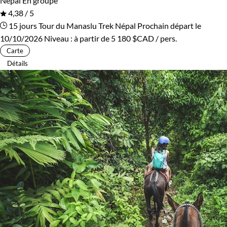
Népal
En groupe
4,38 / 5
15 jours
Tour du Manaslu
Trek Népal
Prochain départ le
10/10/2026
Niveau :
à partir de
5 180 $CAD
/ pers.
Carte
Détails