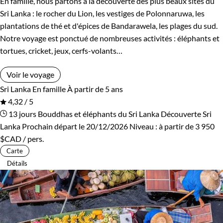
En famille, nous partons à la découverte des plus beaux sites du
Rwanda
Salvador
Sri Lanka : le rocher du Lion, les vestiges de Polonnaruwa, les
plantations de thé et d'épices de Bandarawela, les plages du sud.
Serbie
Seychelles
Notre voyage est ponctué de nombreuses activités : éléphants et
tortues, cricket, jeux, cerfs-volants…
Slovaquie
Spitzberg
Voir le voyage
Sri Lanka
Tadjikistan
Sri Lanka
En famille
À partir de 5 ans
4,32 / 5
Tanzanie
Thailande
13 jours
Bouddhas et éléphants du Sri Lanka
Découverte Sri
Lanka
Prochain départ le 20/12/2026
Niveau :
à partir de
3 950
Tibet
Turquie
$CAD
/ pers.
Carte
Vietnam
Zimbabwe
Détails