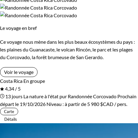
Cambodge
Ski de fond et ski nordique
Canada
Traîneau à chiens
Cap-Vert
Trek
Chili
Vélo
Le voyage en bref
Chine
VTT / Gravel
Colombie
Ce voyage nous mène dans les plus beaux écosystèmes du pays :
Afficher plus
Congo
Corée du Sud
les plaines du Guanacaste, le volcan Rincón, le parc et les plages
du Corcovado, la forêt brumeuse de San Gerardo.
Costa Rica
Croatie
Budget
Voir le voyage
Cuba
Ecosse
Costa Rica
En groupe
De 1 250 à 2 000 $CAD
4,34 / 5
Egypte
Equateur
13 jours
La nature à l'état pur
Randonnée Corcovado
Prochain
De 2 000 à 3 000 $CAD
départ le 19/10/2026
Niveau :
à partir de
5 980 $CAD
/ pers.
Espagne
Estonie
Carte
Plus de 3 000 $CAD
Détails
Eswatini
Etats-Unis
Ethiopie
France