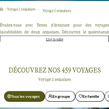
Voyage 2 semaines
Voyage 2 semaines
Évadez-vous avec Terres d'Aventure pour des voyages
inoubliables de deux semaines. Découvrez le majestueux
Kilimandjaro, explorez les forêts enneigées du Québec en
Lire la suite
traîneau à chiens ou partez à l'aventure au Costa Rica. Chaque
destination promet une expérience unique, mêlant
randonnée, découverte culturelle et rencontres authentiques.
Nos voyages, conçus pour les passionnés de nature et
DÉCOUVREZ NOS
459
VOYAGES
d'aventure offrent un dépaysement total mais également une
Voyage 2 semaines
approche éco-responsable.
Tous les voyages
En groupe
En famille
Voyage 2 semaines