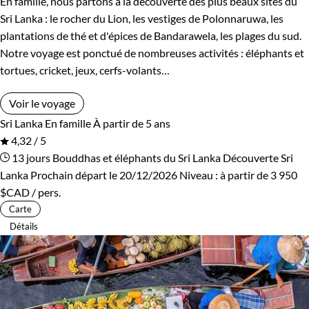
En famille, nous partons à la découverte des plus beaux sites du
Rwanda
Salvador
Sri Lanka : le rocher du Lion, les vestiges de Polonnaruwa, les
plantations de thé et d'épices de Bandarawela, les plages du sud.
Serbie
Seychelles
Notre voyage est ponctué de nombreuses activités : éléphants et
tortues, cricket, jeux, cerfs-volants…
Slovaquie
Spitzberg
Voir le voyage
Sri Lanka
Tadjikistan
Sri Lanka
En famille
À partir de 5 ans
4,32 / 5
Tanzanie
Thailande
13 jours
Bouddhas et éléphants du Sri Lanka
Découverte Sri
Lanka
Prochain départ le 20/12/2026
Niveau :
à partir de
3 950
Tibet
Turquie
$CAD
/ pers.
Carte
Vietnam
Zimbabwe
Détails