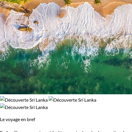
Népal
Nicaragua
Norvège
Nouvelle-Zélande
Oman
Ouganda
Ouzbekistan
Pakistan
Palestine
Panama
Pérou
Philippines
Pologne
Portugal
République tchèque
Réunion
Le voyage en bref
Rodrigues
Roumanie