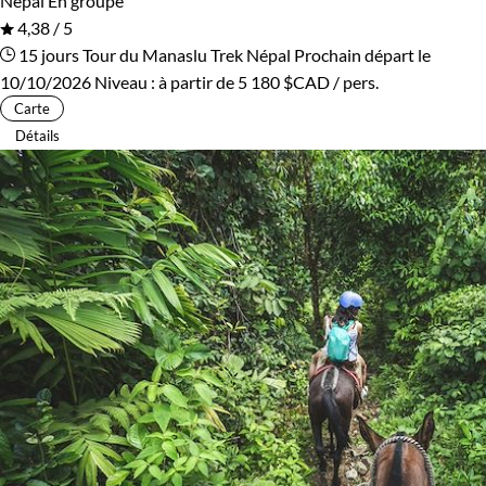
Népal
En groupe
4,38 / 5
15 jours
Tour du Manaslu
Trek Népal
Prochain départ le
10/10/2026
Niveau :
à partir de
5 180 $CAD
/ pers.
Carte
Détails