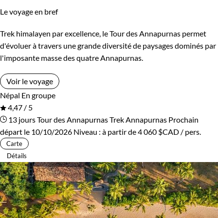
Le voyage en bref
Kirghizistan
Kosovo
Trek himalayen par excellence, le Tour des Annapurnas permet
Itinérance
Laos
Lesotho
d'évoluer à travers une grande diversité de paysages dominés par
Itinérant
Semi-itinérant
l'imposante masse des quatre Annapurnas.
Lettonie
Lituanie
Voir le voyage
Macédoine
Madagascar
Environnement
Népal
En groupe
4,47 / 5
Malaisie
Maldives
Bord de mer et îles
Brousse et Savane
13 jours
Tour des Annapurnas
Trek Annapurnas
Prochain
départ le 10/10/2026
Niveau :
à partir de
4 060 $CAD
/ pers.
Maroc
Martinique
Désert
Forêts, collines, rivières et lacs
Carte
Détails
Mauritanie
Mexique
Haute Montagne
Montagne
Mongolie
Monténégro
Neige
Patrimoine et Nature
Mozambique
Namibie
Terres Polaires
Volcans