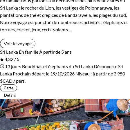
En famille, nous partons à la découverte des plus beaux sites du
Rwanda
Salvador
Sri Lanka : le rocher du Lion, les vestiges de Polonnaruwa, les
plantations de thé et d'épices de Bandarawela, les plages du sud.
Serbie
Seychelles
Notre voyage est ponctué de nombreuses activités : éléphants et
tortues, cricket, jeux, cerfs-volants…
Slovaquie
Spitzberg
Voir le voyage
Sri Lanka
Tadjikistan
Sri Lanka
En famille
À partir de 5 ans
4,32 / 5
Tanzanie
Thailande
13 jours
Bouddhas et éléphants du Sri Lanka
Découverte Sri
Lanka
Prochain départ le 19/10/2026
Niveau :
à partir de
3 950
Tibet
Turquie
$CAD
/ pers.
Carte
Vietnam
Zimbabwe
Détails