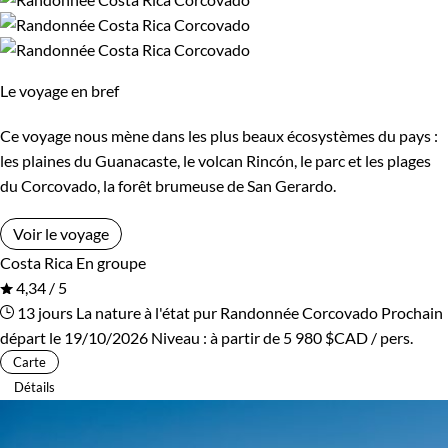
Cambodge
Ski de fond et ski nordique
Canada
Traîneau à chiens
Cap-Vert
Trek
Chili
Vélo
Le voyage en bref
Chine
VTT / Gravel
Colombie
Ce voyage nous mène dans les plus beaux écosystèmes du pays :
Afficher plus
Congo
Corée du Sud
les plaines du Guanacaste, le volcan Rincón, le parc et les plages
du Corcovado, la forêt brumeuse de San Gerardo.
Costa Rica
Croatie
Budget
Voir le voyage
Cuba
Ecosse
Costa Rica
En groupe
De 1 250 à 2 000 $CAD
4,34 / 5
Egypte
Equateur
13 jours
La nature à l'état pur
Randonnée Corcovado
Prochain
De 2 000 à 3 000 $CAD
départ le 19/10/2026
Niveau :
à partir de
5 980 $CAD
/ pers.
Espagne
Estonie
Carte
Plus de 3 000 $CAD
Détails
Eswatini
Etats-Unis
Ethiopie
France