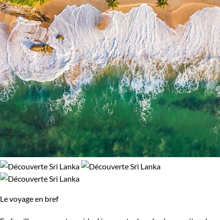
Népal
Nicaragua
Norvège
Nouvelle-Zélande
Oman
Ouganda
Ouzbekistan
Pakistan
Palestine
Panama
Pérou
Philippines
Pologne
Portugal
République tchèque
Réunion
Le voyage en bref
Rodrigues
Roumanie