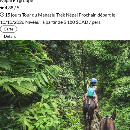
Népal
En groupe
4,38 / 5
15 jours
Tour du Manaslu
Trek Népal
Prochain départ le
10/10/2026
Niveau :
à partir de
5 180 $CAD
/ pers.
Carte
Détails