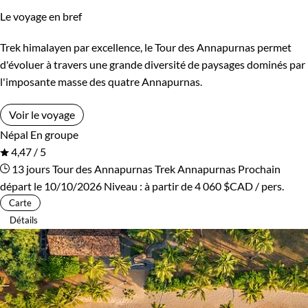
Le voyage en bref
Kirghizistan
Kosovo
Trek himalayen par excellence, le Tour des Annapurnas permet
Itinérance
Laos
Lesotho
d'évoluer à travers une grande diversité de paysages dominés par
Itinérant
Semi-itinérant
l'imposante masse des quatre Annapurnas.
Lettonie
Lituanie
Voir le voyage
Macédoine
Madagascar
Environnement
Népal
En groupe
4,47 / 5
Malaisie
Maldives
Bord de mer et îles
Brousse et Savane
13 jours
Tour des Annapurnas
Trek Annapurnas
Prochain
départ le 10/10/2026
Niveau :
à partir de
4 060 $CAD
/ pers.
Maroc
Martinique
Désert
Forêts, collines, rivières et lacs
Carte
Détails
Mauritanie
Mexique
Haute Montagne
Montagne
Mongolie
Monténégro
Neige
Patrimoine et Nature
Mozambique
Namibie
Terres Polaires
Volcans