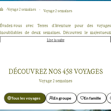
Voyage 2 semaines
Voyage 2 semaines
Évadez-vous avec Terres d'Aventure pour des voyages
inoubliables de deux semaines. Découvrez le majestueux
Kilimandjaro, explorez les forêts enneigées du Québec en
Lire la suite
traîneau à chiens ou partez à l'aventure au Costa Rica. Chaque
destination promet une expérience unique, mêlant
randonnée, découverte culturelle et rencontres authentiques.
Nos voyages, conçus pour les passionnés de nature et
DÉCOUVREZ NOS
458
VOYAGES
d'aventure offrent un dépaysement total mais également une
Voyage 2 semaines
approche éco-responsable.
Tous les voyages
En groupe
En famille
Voyage 2 semaines