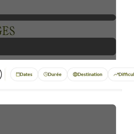
GES
Dates
Durée
Destination
Difficu