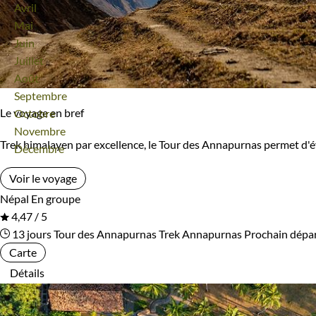
Avril
Bivouac, sous tente
Refuge, gîte, dortoir
Mai
Ile Maurice
Inde
Juin
Standard
Supérieur
Juillet
Inde Himalayenne
Indonésie
Août
Haut de gamme
Septembre
Irlande
Islande
Le voyage en bref
Octobre
Novembre
Israël
Italie
Type de bateau
Trek himalayen par excellence, le Tour des Annapurnas permet d'
Décembre
Japon
Jordanie
Bateaux de croisière
Vieux gréements et voiliers
Voir le voyage
Népal
En groupe
Kazakhstan
Kenya
4,47 / 5
Itinérance
13 jours
Tour des Annapurnas
Trek Annapurnas
Prochain dépa
Kirghizistan
Kosovo
Carte
Itinérant
Semi-itinérant
Détails
Laos
Lesotho
Lettonie
Lituanie
Environnement