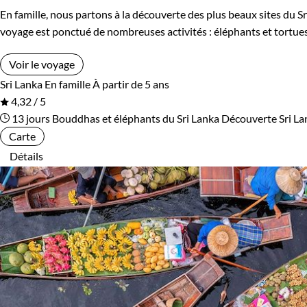
En famille, nous partons à la découverte des plus beaux sites du Sr
Ouzbekistan
Pakistan
voyage est ponctué de nombreuses activités : éléphants et tortues,
Palestine
Panama
Voir le voyage
Sri Lanka
En famille
À partir de 5 ans
Pérou
Philippines
4,32 / 5
13 jours
Bouddhas et éléphants du Sri Lanka
Découverte Sri La
Pologne
Portugal
Carte
Détails
République tchèque
Réunion
Rodrigues
Roumanie
Rwanda
Salvador
Serbie
Seychelles
Slovaquie
Spitzberg