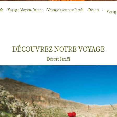
Voyage Moyen-Orient
Voyage aventure Israël
Désert
Voyage
DÉCOUVREZ NOTRE
VOYAGE
Désert Israël
Voyages dans le désert
Israël