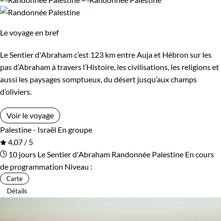
vie en Cisjordanie
, le tout dans de parfaites conditions d
sécurité, pourront compléter cette découverte inoubliable de
Le voyage en bref
la Palestine sur nos
randonnées en Israël
.
Le Sentier d'Abraham c’est 123 km entre Auja et Hébron sur les
Guide de voyage Israël
pas d’Abraham à travers l’Histoire, les civilisations, les religions et
aussi les paysages somptueux, du désert jusqu’aux champs
d’oliviers.
Voir le voyage
Palestine - Israël
En groupe
4,07 / 5
10 jours
Le Sentier d'Abraham
Randonnée Palestine
En cours
de programmation
Niveau :
Carte
Détails