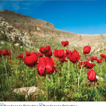
La baignade dans ces eaux extrêmement salées, où la
Confort
flottaison est exceptionnelle, se révèlera une expérience
Refuge, gîte, dortoir
Standard
unique. Vous découvrirez aussi l’extraordinaire ruine du site
de Massada, forteresse impressionnante dominant les eaux et
le désert, témoignage d’une histoire agitée depuis des
siècles.
Nos équipes spécialisées vous feront également découvrir
la
ville sainte de Jérusalem
, son immense patrimoine religieu
entre christianisme, judaïsme et islam, et les trésors de cette
cité millénaires.
Mur des Lamentations, esplanade de
Mosquées, Saint-Sépulcre
et bien d’autres grands site
religieux se découvriront au rythme de la marche citadine.
Nous vous emmènerons à la rencontre des habitants,
Israéliens et Palestiniens, de cette terre de contrastes.
Enfin,
les collines de Bethléem, les hauteurs d’Hébron et l