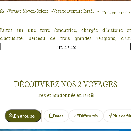
Voyage Moyen-Orient
Voyage aventure Israël
Trek en Israël :
Partez sur une terre fondatrice, chargée d’histoire et
d’actualité, berceau de trois grandes religions, d’un
patrimoine si riche mais aussi de sites naturels de premier
Lire la suite
ordre, sur nos
treks en Israël
.
De larges canyons, des vestiges de villes nabatéennes, de
vastes étendues de pierres aux teintes chaudes se découpant
DÉCOUVREZ NOS
2
VOYAGES
dans le ciel bleu, vos randonnées
dans le désert de Négue
seront spectaculaires et teintées d’histoire. Alternativement,
Trek et randonnée en Israël
vos pas vous mèneront dans
les escarpements et le platea
du désert de Judée
, dans des paysages impressionnant
En groupe
Dates
Difficultés
Plus de fil
dominant
la mer Morte
.
Voyages
Israël