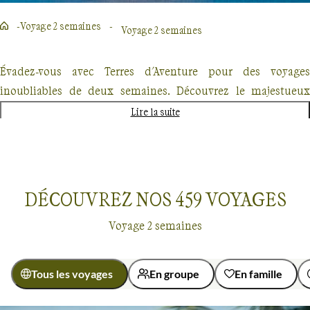
Voyage 2 semaines
Voyage 2 semaines
Évadez-vous avec Terres d'Aventure pour des voyages
inoubliables de deux semaines. Découvrez le majestueux
Kilimandjaro, explorez les forêts enneigées du Québec en
Lire la suite
traîneau à chiens ou partez à l'aventure au Costa Rica. Chaque
destination promet une expérience unique, mêlant
randonnée, découverte culturelle et rencontres authentiques.
Nos voyages, conçus pour les passionnés de nature et
DÉCOUVREZ NOS
459
VOYAGES
d'aventure offrent un dépaysement total mais également une
Voyage 2 semaines
approche éco-responsable.
Tous les voyages
En groupe
En famille
Voyage 2 semaines