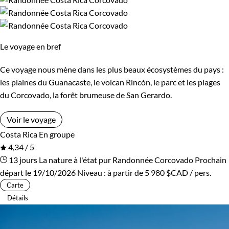
Cambodge
Ski de fond et ski nordique
Canada
Traîneau à chiens
Cap-Vert
Trek
Chili
Vélo
Le voyage en bref
Chine
VTT / Gravel
Colombie
Ce voyage nous mène dans les plus beaux écosystèmes du pays :
Afficher plus
Congo
Corée du Sud
les plaines du Guanacaste, le volcan Rincón, le parc et les plages
du Corcovado, la forêt brumeuse de San Gerardo.
Costa Rica
Croatie
Budget
Voir le voyage
Cuba
Ecosse
Costa Rica
En groupe
De 1 250 à 2 000 $CAD
4,34 / 5
Egypte
Equateur
13 jours
La nature à l'état pur
Randonnée Corcovado
Prochain
De 2 000 à 3 000 $CAD
départ le 19/10/2026
Niveau :
à partir de
5 980 $CAD
/ pers.
Espagne
Estonie
Carte
Plus de 3 000 $CAD
Détails
Eswatini
Etats-Unis
Ethiopie
France