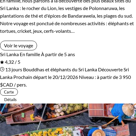
En famille, nous partons à la découverte des plus beaux sites du
Rwanda
Salvador
Sri Lanka : le rocher du Lion, les vestiges de Polonnaruwa, les
plantations de thé et d'épices de Bandarawela, les plages du sud.
Serbie
Seychelles
Notre voyage est ponctué de nombreuses activités : éléphants et
tortues, cricket, jeux, cerfs-volants…
Slovaquie
Spitzberg
Voir le voyage
Sri Lanka
Tadjikistan
Sri Lanka
En famille
À partir de 5 ans
4,32 / 5
Tanzanie
Thailande
13 jours
Bouddhas et éléphants du Sri Lanka
Découverte Sri
Lanka
Prochain départ le 20/12/2026
Niveau :
à partir de
3 950
Tibet
Turquie
$CAD
/ pers.
Carte
Vietnam
Zimbabwe
Détails