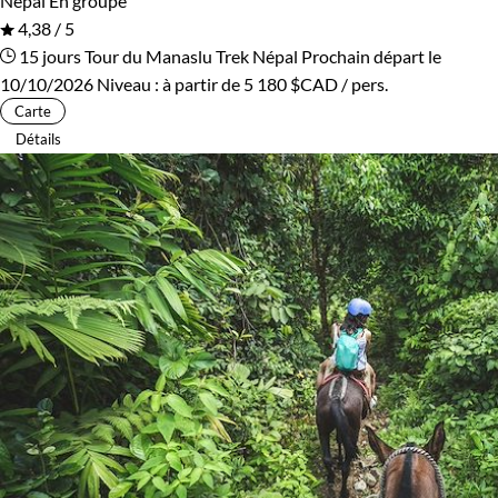
Népal
En groupe
4,38 / 5
15 jours
Tour du Manaslu
Trek Népal
Prochain départ le
10/10/2026
Niveau :
à partir de
5 180 $CAD
/ pers.
Carte
Détails