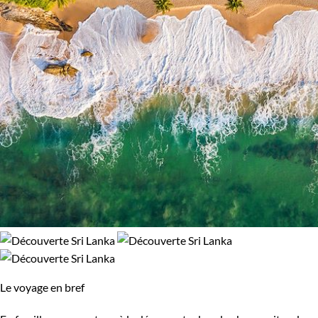
Népal
Nicaragua
Norvège
Nouvelle-Zélande
Oman
Ouganda
Ouzbekistan
Pakistan
Palestine
Panama
Pérou
Philippines
Pologne
Portugal
République tchèque
Réunion
Le voyage en bref
Rodrigues
Roumanie