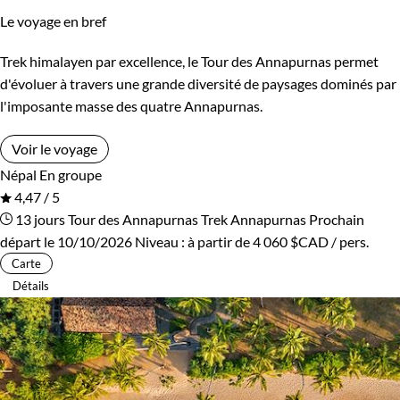
Le voyage en bref
Kirghizistan
Kosovo
Trek himalayen par excellence, le Tour des Annapurnas permet
Itinérance
Laos
Lesotho
d'évoluer à travers une grande diversité de paysages dominés par
Itinérant
Semi-itinérant
l'imposante masse des quatre Annapurnas.
Lettonie
Lituanie
Voir le voyage
Macédoine
Madagascar
Environnement
Népal
En groupe
4,47 / 5
Malaisie
Maldives
Bord de mer et îles
Brousse et Savane
13 jours
Tour des Annapurnas
Trek Annapurnas
Prochain
départ le 10/10/2026
Niveau :
à partir de
4 060 $CAD
/ pers.
Maroc
Martinique
Désert
Forêts, collines, rivières et lacs
Carte
Détails
Mauritanie
Mexique
Haute Montagne
Montagne
Mongolie
Monténégro
Neige
Patrimoine et Nature
Mozambique
Namibie
Terres Polaires
Volcans