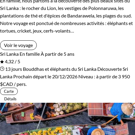
En famille, nous partons à la découverte des plus beaux sites du
Rwanda
Salvador
Sri Lanka : le rocher du Lion, les vestiges de Polonnaruwa, les
plantations de thé et d'épices de Bandarawela, les plages du sud.
Serbie
Seychelles
Notre voyage est ponctué de nombreuses activités : éléphants et
tortues, cricket, jeux, cerfs-volants…
Slovaquie
Spitzberg
Voir le voyage
Sri Lanka
Tadjikistan
Sri Lanka
En famille
À partir de 5 ans
4,32 / 5
Tanzanie
Thailande
13 jours
Bouddhas et éléphants du Sri Lanka
Découverte Sri
Lanka
Prochain départ le 20/12/2026
Niveau :
à partir de
3 950
Tibet
Turquie
$CAD
/ pers.
Carte
Vietnam
Zimbabwe
Détails