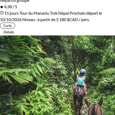
Népal
En groupe
4,38 / 5
15 jours
Tour du Manaslu
Trek Népal
Prochain départ le
10/10/2026
Niveau :
à partir de
5 180 $CAD
/ pers.
Carte
Détails