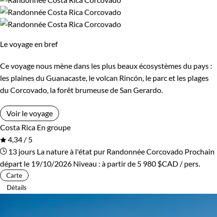
Cambodge
Ski de fond et ski nordique
Canada
Traîneau à chiens
Cap-Vert
Trek
Chili
Vélo
Le voyage en bref
Chine
VTT / Gravel
Colombie
Ce voyage nous mène dans les plus beaux écosystèmes du pays :
Afficher plus
Congo
Corée du Sud
les plaines du Guanacaste, le volcan Rincón, le parc et les plages
du Corcovado, la forêt brumeuse de San Gerardo.
Costa Rica
Croatie
Budget
Voir le voyage
Cuba
Ecosse
Costa Rica
En groupe
De 1 250 à 2 000 $CAD
4,34 / 5
Egypte
Equateur
13 jours
La nature à l'état pur
Randonnée Corcovado
Prochain
De 2 000 à 3 000 $CAD
départ le 19/10/2026
Niveau :
à partir de
5 980 $CAD
/ pers.
Espagne
Estonie
Carte
Plus de 3 000 $CAD
Détails
Eswatini
Etats-Unis
Ethiopie
France