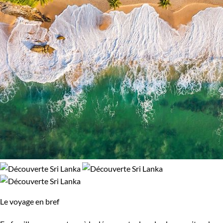
Népal
Nicaragua
Norvège
Nouvelle-Zélande
Oman
Ouganda
Ouzbekistan
Pakistan
Palestine
Panama
Pérou
Philippines
Pologne
Portugal
République tchèque
Réunion
Le voyage en bref
Rodrigues
Roumanie