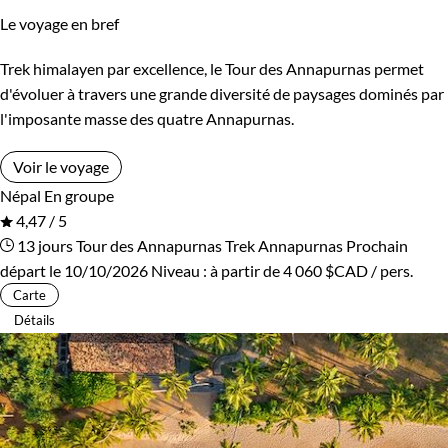
Le voyage en bref
Kirghizistan
Kosovo
Trek himalayen par excellence, le Tour des Annapurnas permet
Itinérance
Laos
Lesotho
d'évoluer à travers une grande diversité de paysages dominés par
Itinérant
Semi-itinérant
l'imposante masse des quatre Annapurnas.
Lettonie
Lituanie
Voir le voyage
Macédoine
Madagascar
Environnement
Népal
En groupe
4,47 / 5
Malaisie
Maldives
Bord de mer et îles
Brousse et Savane
13 jours
Tour des Annapurnas
Trek Annapurnas
Prochain
départ le 10/10/2026
Niveau :
à partir de
4 060 $CAD
/ pers.
Maroc
Martinique
Désert
Forêts, collines, rivières et lacs
Carte
Détails
Mauritanie
Mexique
Haute Montagne
Montagne
Mongolie
Monténégro
Neige
Patrimoine et Nature
Mozambique
Namibie
Terres Polaires
Volcans