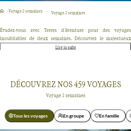
Voyage 2 semaines
Voyage 2 semaines
Évadez-vous avec Terres d'Aventure pour des voyages
inoubliables de deux semaines. Découvrez le majestueux
Kilimandjaro, explorez les forêts enneigées du Québec en
Lire la suite
traîneau à chiens ou partez à l'aventure au Costa Rica. Chaque
destination promet une expérience unique, mêlant
randonnée, découverte culturelle et rencontres authentiques.
Nos voyages, conçus pour les passionnés de nature et
DÉCOUVREZ NOS
459
VOYAGES
d'aventure offrent un dépaysement total mais également une
Voyage 2 semaines
approche éco-responsable.
Tous les voyages
En groupe
En famille
Voyage 2 semaines