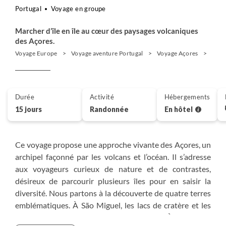
Portugal
Voyage en groupe
Marcher d’île en île au cœur des paysages volcaniques
des Açores.
Voyage Europe
Voyage aventure Portugal
Voyage Açores
Rand
Durée
Activité
Hébergements
15 jours
Randonnée
En hôtel
Ce voyage propose une approche vivante des Açores, un
archipel façonné par les volcans et l’océan. Il s’adresse
aux voyageurs curieux de nature et de contrastes,
désireux de parcourir plusieurs îles pour en saisir la
diversité. Nous partons à la découverte de quatre terres
emblématiques. À São Miguel, les lacs de cratère et les
fumerolles racontent l’activité du sous-sol. À São Jorge,