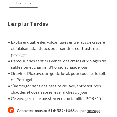
les falaises plongent vers l’Atlantique et dessinent un
Lire la suite
relief spectaculaire. Faial dévoile les paysages lunaires de
Capelinhos, nés d’une éruption récente. Le voyage
s’achève sur Pico, dominée par son volcan culminant à 2
Les plus Terdav
351 mètres, silhouette puissante posée sur l’horizon.
D’île en île, nous avançons entre sentiers, villages et
rivages, dans un équilibre entre marche, découverte et
Explorer quatre îles volcaniques entre lacs de cratère
temps d’échange, au cœur d’un territoire vivant et
et falaises atlantiques pour sentir le contraste des
contrasté.
paysages
Parcourir des sentiers variés, des crêtes aux plages de
sable noir et changer d’horizon chaque jour
Gravir le Pico avec un guide local, pour toucher le toit
du Portugal
S’immerger dans des bassins de lave, entre sources
chaudes et océan après les marches du jour
Ce voyage existe aussi en version famille :
PORF19
514-382-9453
Contactez-nous au
ou par
message