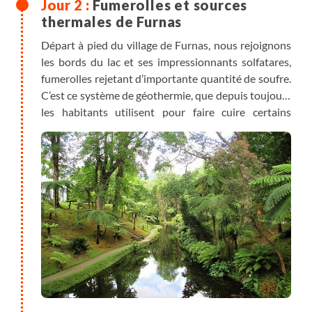
Fumerolles et sources
maisons dans le village. Certaines chambres avec
thermales de Furnas
salle de bains à partager (1 pour 2 chambres).
Départ à pied du village de Furnas, nous rejoignons
les bords du lac et ses impressionnants solfatares,
fumerolles rejetant d’importante quantité de soufre.
C’est ce système de géothermie, que depuis toujours
les habitants utilisent pour faire cuire certains
aliments comme le «Cozido», ragout typique de la
région. Après avoir pris le temps d’observer la scène
des cuissons, continuation par un chemin faisant le
tour du lac bordé d’une végétation luxuriante.
Transfert au centre-ville en début d’après-midi et
temps libre pour profiter d’un autre lieu
exceptionnel du village: le jardin botanique de Terra
Nostra. Né de la croisée des grandes routes
maritimes, il abrite arbres centenaires, fougères
arborescentes, plantes exotiques, rivières aux eaux
sulfurées …. En son cœur, une gigantesque piscine