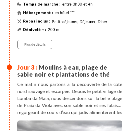
géothermale invite à un bain relaxant (entrée au
entre 3h30 et 4h
parc et accès aux thermes : 17€ pp à régler sur place).
en hôtel ***
Pour compléter cette journée étonnante,
dégustation du cozido cuit le matin même au bord
Petit-déjeuner, Déjeuner, Diner
du lac. Nuit à Furnas ou Provoçao.
200 m
200 m
11 km
Randonnée
Plus de détails
Moulins à eau, plage de
sable noir et plantations de thé
Ce matin nous partons à la découverte de la côte
nord sauvage et escarpée. Depuis le petit village de
Lomba da Maia, nous descendons sur la belle plage
de Praia da Viola avec son sable noir et ses falaises
regorgeant de cours d’eau qui jadis alimentèrent les
moulins à eau jalonnant notre descente. Ces moulins
en pierre de lave et entourés d’ignames,