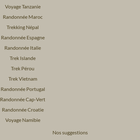
Voyage Tanzanie
- Les activités du jour 14 à Ponta Delgada
- Les boissons
Randonnée Maroc
- Les repas du jour 1, les déjeuners et diners des jours 14
Trekking Népal
et 15, et les dîners du jour 4 à Pico et du jour 9 à Sao
Miguel
Randonnée Espagne
Randonnée Italie
A ces dates, la sortie en mer (optionnelle) est possible
Trek Islande
uniquement à Ponta Delgada le J14.
Trek Pérou
Trek Vietnam
Randonnée Portugal
Randonnée Cap-Vert
Randonnée Croatie
Voyage Namibie
Nos suggestions