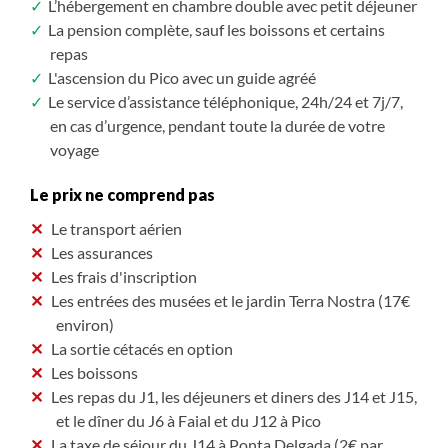
L’hébergement en chambre double avec petit déjeuner
2h de marche ; dénivelé +/- 100m
La pension complète, sauf les boissons et certains
repas
JOUR 5 – La Caldeira de Faial & volcans de Capelinhos
L'ascension du Pico avec un guide agréé
Une magnifique randonnée sur le cratère central de l’île
Le service d’assistance téléphonique, 24h/24 et 7j/7,
de Faial. A 900 mètres d’altitude, nous découvrons une
en cas d’urgence, pendant toute la durée de votre
caldeira de 2000 m de diamètre et de 400 m de
voyage
profondeur. Par beau temps, la vue embrasse l’île, l’océan,
les îles de Pico et de Sao Jorge et l’alignement des 10
Le prix ne comprend pas
volcans depuis la Caldeira jusqu’au dernier : Capelinhos.
Le transport aérien
Après avoir contourné le cratère par un sentier bordé de
Les assurances
végétation endémique, nous retrouvons une piste
Les frais d'inscription
forestière puis une levada avant de reprendre les taxis
Les entrées des musées et le jardin Terra Nostra (17€
pour un petit transfert au volcan de Capelinhos. En
environ)
1957, en pleine mer à un kilomètre de l’extrémité ouest
La sortie cétacés en option
de l’île, eu lieu une éruption volcanique qui a duré un an.
Les boissons
La sortie de volcans, l’accumulation des laves et de
Les repas du J1, les déjeuners et diners des J14 et J15,
cendres ont formé une presque-île reliant la terre et
et le dîner du J6 à Faial et du J12 à Pico
ensevelissant le village de pêcheurs de Capelinhos. Un
La taxe de séjour du J14 à Ponta Delgada (2€ par