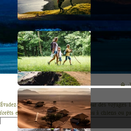
Évadez-vous avec Terres d'Aventure pour des voyages i
forêts enneigées du Québec en traîneau à chiens ou pa
mêlant randonnée, découverte culturelle et rencontres a
un dépaysement total mais également une approche éco-