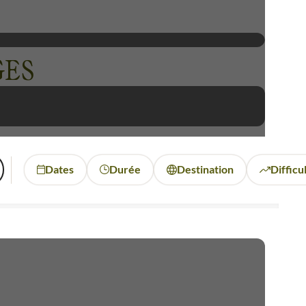
GES
Dates
Durée
Destination
Difficu