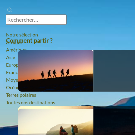
Notre sélection
Comment partir ?
Afrique
Amérique
Asie
Europe
France
Moyen-Orient
Océanie
Terres polaires
Toutes nos destinations