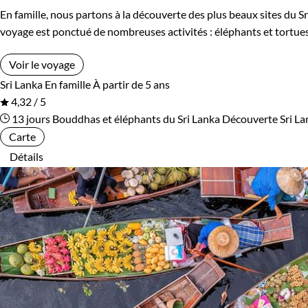
En famille, nous partons à la découverte des plus beaux sites du Sr
Ouzbekistan
Pakistan
voyage est ponctué de nombreuses activités : éléphants et tortues,
Palestine
Panama
Voir le voyage
Sri Lanka
En famille
À partir de 5 ans
Pérou
Philippines
4,32 / 5
13 jours
Bouddhas et éléphants du Sri Lanka
Découverte Sri La
Pologne
Portugal
Carte
Détails
République tchèque
Réunion
Rodrigues
Roumanie
Rwanda
Salvador
Serbie
Seychelles
Slovaquie
Spitzberg