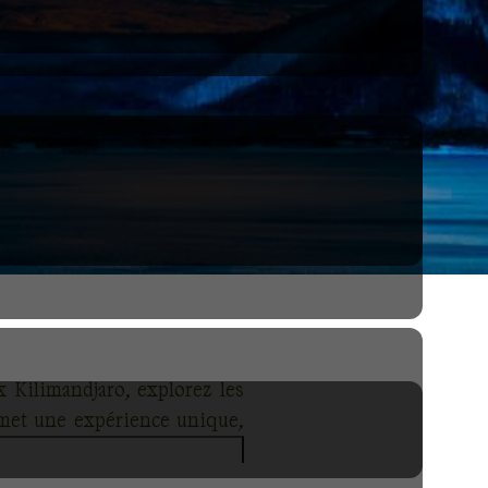
 Kilimandjaro, explorez les
omet une expérience unique,
nature et d'aventure offrent