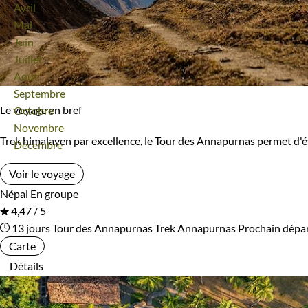
Avril
Bivouac, sous tente
Refuge, gîte, dortoir
Mai
Ile Maurice
Inde
Juin
Standard
Supérieur
Juillet
Inde Himalayenne
Indonésie
Août
Haut de gamme
Septembre
Irlande
Islande
Le voyage en bref
Octobre
Novembre
Israël
Italie
Type de bateau
Trek himalayen par excellence, le Tour des Annapurnas permet d'
Décembre
Japon
Jordanie
Bateaux de croisière
Vieux gréements et voiliers
Voir le voyage
Népal
En groupe
Kazakhstan
Kenya
4,47 / 5
Itinérance
13 jours
Tour des Annapurnas
Trek Annapurnas
Prochain dépa
Kirghizistan
Kosovo
Carte
Itinérant
Semi-itinérant
Détails
Laos
Lesotho
Lettonie
Lituanie
Environnement