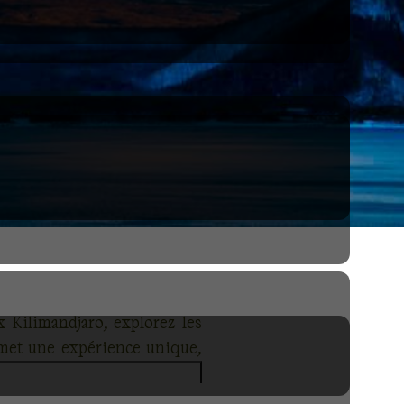
 Kilimandjaro, explorez les
omet une expérience unique,
nature et d'aventure offrent