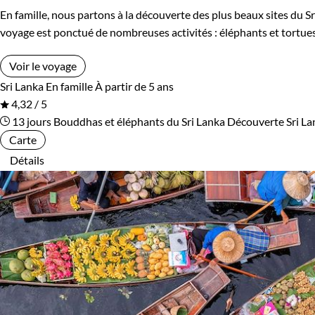
En famille, nous partons à la découverte des plus beaux sites du Sr
Ouzbekistan
Pakistan
voyage est ponctué de nombreuses activités : éléphants et tortues,
Palestine
Panama
Voir le voyage
Sri Lanka
En famille
À partir de 5 ans
Pérou
Philippines
4,32 / 5
13 jours
Bouddhas et éléphants du Sri Lanka
Découverte Sri La
Pologne
Portugal
Carte
Détails
République tchèque
Réunion
Rodrigues
Roumanie
Rwanda
Salvador
Serbie
Seychelles
Slovaquie
Spitzberg