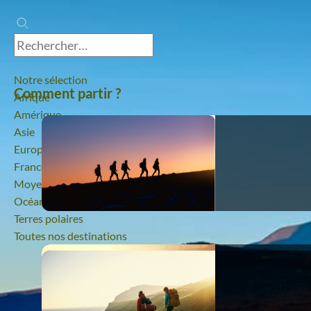
Notre sélection
Comment partir ?
Afrique
Amérique
Asie
Europe
France
Moyen-Orient
Océanie
Terres polaires
Toutes nos destinations