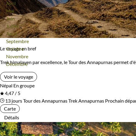
Avril
Bivouac, sous tente
Refuge, gîte, dortoir
Mai
Ile Maurice
Inde
Juin
Standard
Supérieur
Juillet
Inde Himalayenne
Indonésie
Août
Haut de gamme
Septembre
Irlande
Islande
Le voyage en bref
Octobre
Novembre
Israël
Italie
Type de bateau
Trek himalayen par excellence, le Tour des Annapurnas permet d'
Décembre
Japon
Jordanie
Bateaux de croisière
Vieux gréements et voiliers
Voir le voyage
Népal
En groupe
Kazakhstan
Kenya
4,47 / 5
Itinérance
13 jours
Tour des Annapurnas
Trek Annapurnas
Prochain dépa
Kirghizistan
Kosovo
Carte
Itinérant
Semi-itinérant
Détails
Laos
Lesotho
Lettonie
Lituanie
Environnement