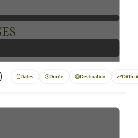
GES
Dates
Durée
Destination
Difficu