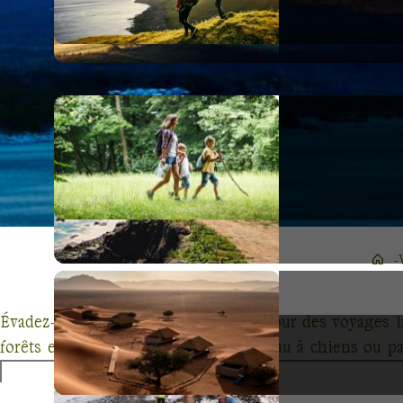
Évadez-vous avec Terres d'Aventure pour des voyages i
forêts enneigées du Québec en traîneau à chiens ou pa
mêlant randonnée, découverte culturelle et rencontres a
un dépaysement total mais également une approche éco-