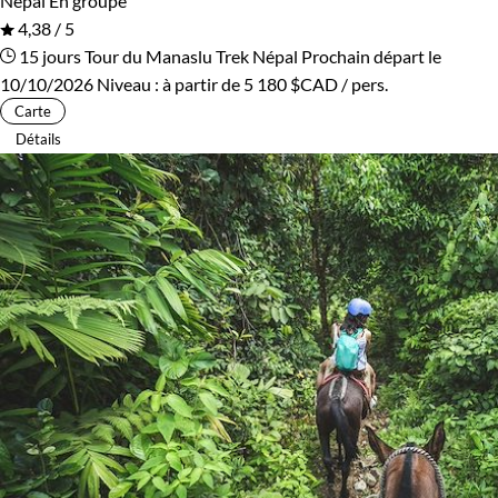
Népal
En groupe
4,38 / 5
15 jours
Tour du Manaslu
Trek Népal
Prochain départ le
10/10/2026
Niveau :
à partir de
5 180 $CAD
/ pers.
Carte
Détails