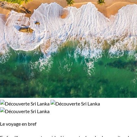
Népal
Nicaragua
Norvège
Nouvelle-Zélande
Oman
Ouganda
Ouzbekistan
Pakistan
Palestine
Panama
Pérou
Philippines
Pologne
Portugal
République tchèque
Réunion
Le voyage en bref
Rodrigues
Roumanie