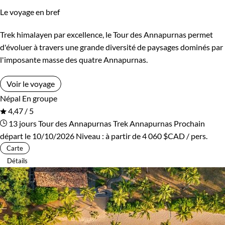
Le voyage en bref
Kirghizistan
Kosovo
Trek himalayen par excellence, le Tour des Annapurnas permet
Itinérance
Laos
Lesotho
d'évoluer à travers une grande diversité de paysages dominés par
Itinérant
Semi-itinérant
l'imposante masse des quatre Annapurnas.
Lettonie
Lituanie
Voir le voyage
Macédoine
Madagascar
Environnement
Népal
En groupe
4,47 / 5
Malaisie
Maldives
Bord de mer et îles
Brousse et Savane
13 jours
Tour des Annapurnas
Trek Annapurnas
Prochain
départ le 10/10/2026
Niveau :
à partir de
4 060 $CAD
/ pers.
Maroc
Martinique
Désert
Forêts, collines, rivières et lacs
Carte
Détails
Mauritanie
Mexique
Haute Montagne
Montagne
Mongolie
Monténégro
Neige
Patrimoine et Nature
Mozambique
Namibie
Terres Polaires
Volcans