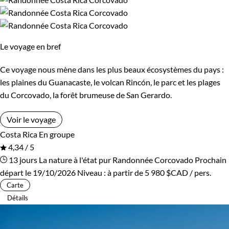
Cambodge
Ski de fond et ski nordique
Canada
Traîneau à chiens
Cap-Vert
Trek
Chili
Vélo
Le voyage en bref
Chine
VTT / Gravel
Colombie
Ce voyage nous mène dans les plus beaux écosystèmes du pays :
Afficher plus
Congo
Corée du Sud
les plaines du Guanacaste, le volcan Rincón, le parc et les plages
du Corcovado, la forêt brumeuse de San Gerardo.
Costa Rica
Croatie
Budget
Voir le voyage
Cuba
Ecosse
Costa Rica
En groupe
De 1 250 à 2 000 $CAD
4,34 / 5
Egypte
Equateur
13 jours
La nature à l'état pur
Randonnée Corcovado
Prochain
De 2 000 à 3 000 $CAD
départ le 19/10/2026
Niveau :
à partir de
5 980 $CAD
/ pers.
Espagne
Estonie
Carte
Plus de 3 000 $CAD
Détails
Eswatini
Etats-Unis
Ethiopie
France