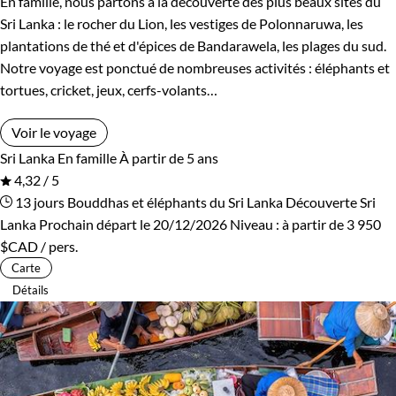
En famille, nous partons à la découverte des plus beaux sites du
Rwanda
Salvador
Sri Lanka : le rocher du Lion, les vestiges de Polonnaruwa, les
plantations de thé et d'épices de Bandarawela, les plages du sud.
Serbie
Seychelles
Notre voyage est ponctué de nombreuses activités : éléphants et
tortues, cricket, jeux, cerfs-volants…
Slovaquie
Spitzberg
Voir le voyage
Sri Lanka
Tadjikistan
Sri Lanka
En famille
À partir de 5 ans
4,32 / 5
Tanzanie
Thailande
13 jours
Bouddhas et éléphants du Sri Lanka
Découverte Sri
Lanka
Prochain départ le 20/12/2026
Niveau :
à partir de
3 950
Tibet
Turquie
$CAD
/ pers.
Carte
Vietnam
Zimbabwe
Détails