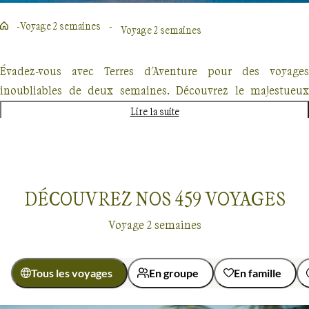
Voyage 2 semaines
Voyage 2 semaines
Évadez-vous avec Terres d'Aventure pour des voyages
inoubliables de deux semaines. Découvrez le majestueux
Kilimandjaro, explorez les forêts enneigées du Québec en
Lire la suite
traîneau à chiens ou partez à l'aventure au Costa Rica. Chaque
destination promet une expérience unique, mêlant
randonnée, découverte culturelle et rencontres authentiques.
Nos voyages, conçus pour les passionnés de nature et
DÉCOUVREZ NOS
459
VOYAGES
d'aventure offrent un dépaysement total mais également une
Voyage 2 semaines
approche éco-responsable.
Tous les voyages
En groupe
En famille
Voyage 2 semaines