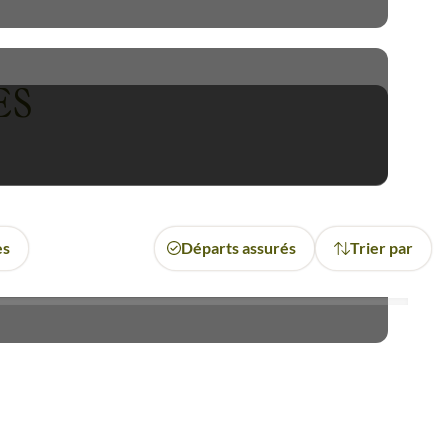
 exploration immersive de ce
insi embrasser une expérience
ES
es
Départs assurés
Trier par