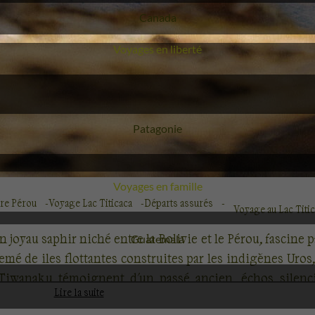
Voyage
Canada
Voyages en liberté
Voyage
Patagonie
Voyages en famille
re Pérou
Voyage Lac Titicaca
Départs assurés
Voyage au Lac Titi
n joyau saphir niché entre la Bolivie et le Pérou, fascine p
Voyage
Guatemala
semé de iles flottantes construites par les indigènes Uro
 Tiwanaku témoignent d'un passé ancien, échos silencie
Lire la suite
rdant le lac, résonnent en harmonie le murmure des eaux