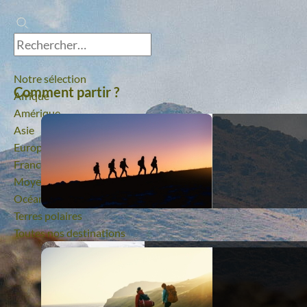
Notre sélection
Comment partir ?
Afrique
Amérique
Asie
Europe
France
Moyen-Orient
Océanie
Terres polaires
Toutes nos destinations