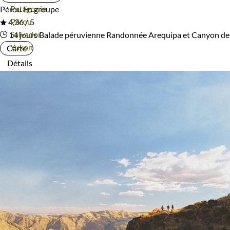
Voyage
Patagonie
Pérou
En groupe
Voyage
Pérou
4,36 / 5
Voyage
Salvador
14 jours
Balade péruvienne
Randonnée Arequipa et Canyon de
Voyage
Yukon
Carte
Détails