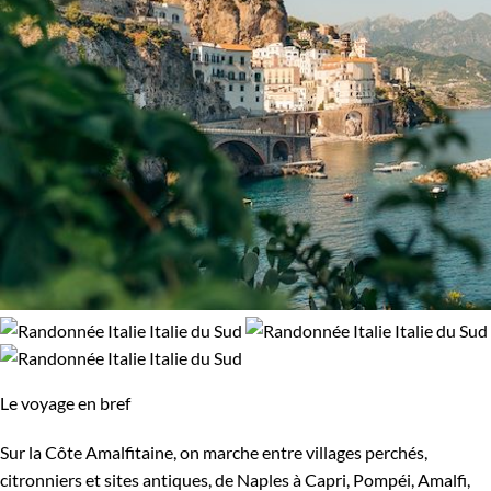
Haut de gamme
Itinérance
Itinérant
Semi-itinérant
En étoile
Environnement
Bord de mer et îles
Désert
Le voyage en bref
Forêts, collines, rivières et lacs
Haute Montagne
Sur la Côte Amalfitaine, on marche entre villages perchés,
Montagne
Neige
citronniers et sites antiques, de Naples à Capri, Pompéi, Amalfi,