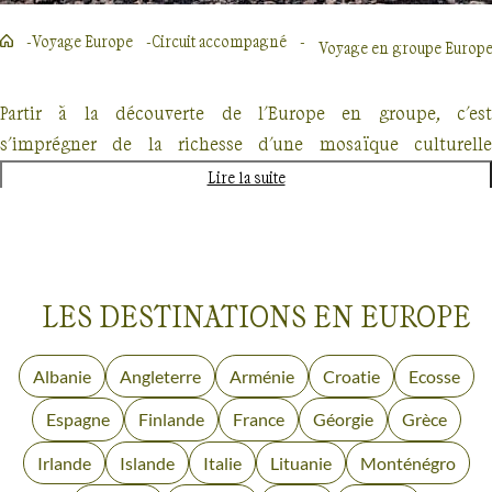
Voyage Europe
Circuit accompagné
Voyage en groupe Europ
Partir à la découverte de l'Europe en groupe, c'est
s'imprégner de la richesse d'une mosaïque culturelle
éblouissante. Les dédales de ruelles en pavés étincelants en
Lire la suite
Italie, les châteaux majestueux émergeant de brumes
matinales de l'Ecosse, ou encore les panoramas verdoyants
sillonnés de sentiers de randonnée en Autriche, constituent
le tableau éclectique de ce continent.
LES DESTINATIONS EN EUROPE
Chaque destination dévoile un trésor d'histoires empreintes
Albanie
Circuits
Angleterre
Circuits
Arménie
Circuits
Croatie
Circuits
Ecosse
Circuits
de siècles d'existence. Voyagez dans le temps en parcourant
accompagnés
accompagnés
accompagnés
accompagnés
accompagn
Espagne
Circuits
Finlande
Circuits
France
Circuits
Géorgie
Circuits
Grèce
Circuits
les ruines romaines de la Grèce antique, lors de visites
accompagnés
accompagnés
accompagnés
accompagnés
accompagn
exceptionnelles.
Irlande
Circuits
Islande
Circuits
Italie
Circuits
Lituanie
Circuits
Monténégro
Circuits
Voyages en groupe
Europe
accompagnés
accompagnés
accompagnés
accompagnés
accompagnés