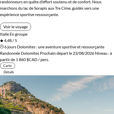
randonneurs en quête d’effort soutenu et de confort. Nous
Pays-Bas
Pologne
marchons du lac de Sorapis aux Tre Cime, guidés vers une
De 2 000 à 3 000 $CAD
expérience sportive ressourçante.
Portugal
République tchèque
Plus de 3 000 $CAD
Voir le voyage
Roumanie
Serbie
Italie
En groupe
4,48 / 5
Slovaquie
Slovénie
Âge des enfants
6 jours
Dolomites : une aventure sportive et ressourçante
Randonnée Dolomites
Prochain départ le 23/08/2026
Niveau :
à
Suisse
Turquie
Les 6/9 ans
Les 10/13 ans
partir de
1 860 $CAD
/ pers.
Carte
Les 14/16 ans
Détails
Confort
Bivouac, sous tente
Refuge, gîte, dortoir
Standard
Supérieur