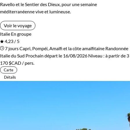
Ravello et le Sentier des Dieux, pour une semaine
Patrimoine et Nature
Terres Polaires
méditerranéenne vive et lumineuse.
Volcans
Voir le voyage
Italie
En groupe
4,23 / 5
7 jours
Capri, Pompéi, Amalfi et la côte amalfitaine
Randonnée
Italie du Sud
Prochain départ le 16/08/2026
Niveau :
à partir de
3
170 $CAD
/ pers.
Carte
Détails